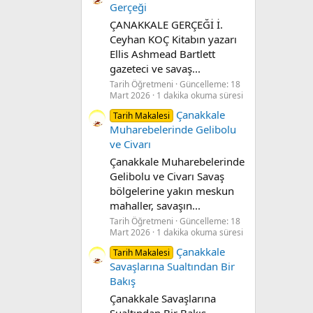
Gerçeği
ÇANAKKALE GERÇEĞİ İ.
Ceyhan KOÇ Kitabın yazarı
Ellis Ashmead Bartlett
gazeteci ve savaş...
Tarih Öğretmeni
Güncelleme:
18
Mart 2026
1 dakika okuma süresi
Çanakkale
Tarih Makalesi
Muharebelerinde Gelibolu
ve Civarı
Çanakkale Muharebelerinde
Gelibolu ve Civarı Savaş
bölgelerine yakın meskun
mahaller, savaşın...
Tarih Öğretmeni
Güncelleme:
18
Mart 2026
1 dakika okuma süresi
Çanakkale
Tarih Makalesi
Savaşlarına Sualtından Bir
Bakış
Çanakkale Savaşlarına
Sualtından Bir Bakış