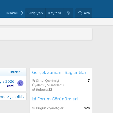
Makaleler
Giriş yap
Fotoğraflar
Kayıt ol
Bloglar
Ara
Haftanın Yazılar
 ARAŞTIRMAYLA DESTEKLENDİ
" YAYIMLANDI
mi yeniden yapılandırıyor
AŞINDI
ANDI
Gerçek Zamanlı Bağlantılar
Filtreler
Şimdi Çevrimiçi
7
yıs 2026
C
Üyeler: 0, Misafirler: 7
cemi
Robots:
32
anız gereklidir.
Forum Görünümleri
Bugün Ziyaretçiler
528