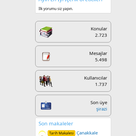
İlk yorumu siz yapın.
Konular
2.723
Mesajlar
5.498
Kullanıcılar
1.737
Son üye
şirazi
Son makaleler
Çanakkale
Tarih Makalesi