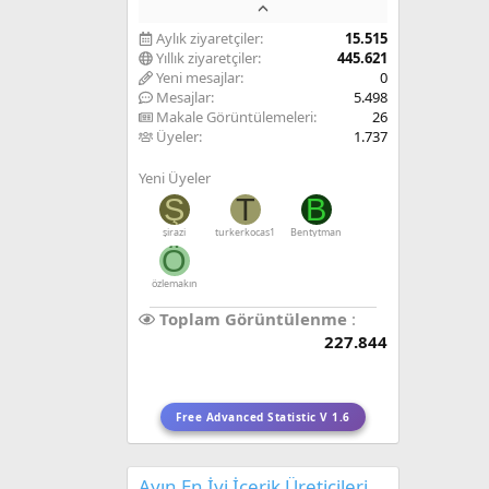
Aylık ziyaretçiler
15.515
Yıllık ziyaretçiler
445.621
Yeni mesajlar
0
Mesajlar
5.498
Makale Görüntülemeleri
26
Üyeler
1.737
Yeni Üyeler
Ş
T
B
şirazi
turkerkocas1
Bentytman
Ö
özlemakın
Toplam Görüntülenme
227.844
Free Advanced Statistic V 1.6
Ayın En İyi İçerik Üreticileri