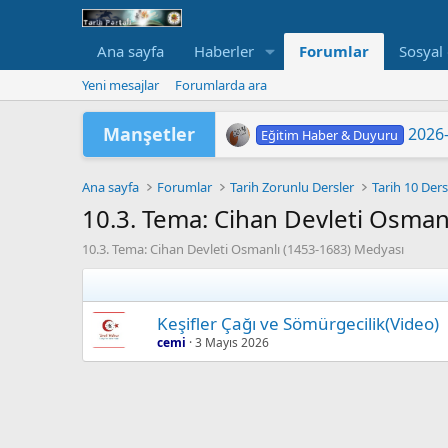
Ana sayfa
Haberler
Forumlar
Sosyal
Yeni mesajlar
Forumlarda ara
Manşetler
2026-
Eğitim Haber & Duyuru
2026-
Eğitim Haber & Duyuru
2026 Yükseköğretim Kurumlar
TÜRKİYE YÜZYILI MAARİF
2026 HAZİRAN DÖNEMİ M
"202
LGS 
Yükse
MEB'
ORTA
Eğitim Haber & Duyuru
Eğitim Haber & Duyuru
Eğitim Haber & Duyuru
Eğitim Haber & Duyuru
Eğitim Haber & Duyuru
Ana sayfa
Forumlar
Tarih Zorunlu Dersler
Tarih 10 Ders
10.3. Tema: Cihan Devleti Osman
10.3. Tema: Cihan Devleti Osmanlı (1453-1683) Medyası
Keşifler Çağı ve Sömürgecilik(Video)
cemi
3 Mayıs 2026