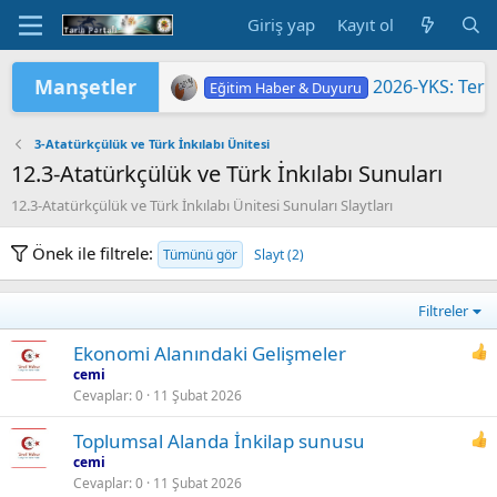
Giriş yap
Kayıt ol
Manşetler
2026-YKS: Terc
Eğitim Haber & Duyuru
2026-YKS: Sına
2026 Yükseköğretim Kurumları Sınavı 
TÜRKİYE YÜZYILI MAARİF MODELİ'
2026 HAZİRAN DÖNEMİ MESLEKİ Ç
"2026 ORTAÖĞ
LGS KAPSAMIN
Yükseköğretim 
MEB'DE PASAP
ORTAÖĞRETİM Ö
Eğitim Haber & Duyuru
Eğitim Haber & Duyuru
Eğitim Haber & Duyuru
Eğitim Haber & Duyuru
Eğitim Haber & Duyuru
Eğitim Haber & Duyuru
3-Atatürkçülük ve Türk İnkılabı Ünitesi
12.3-Atatürkçülük ve Türk İnkılabı Sunuları
12.3-Atatürkçülük ve Türk İnkılabı Ünitesi Sunuları Slaytları
Önek ile filtrele:
Tümünü gör
Slayt (2)
Filtreler
Ekonomi Alanındaki Gelişmeler
cemi
Cevaplar
0
11 Şubat 2026
Toplumsal Alanda İnkilap sunusu
cemi
Cevaplar
0
11 Şubat 2026