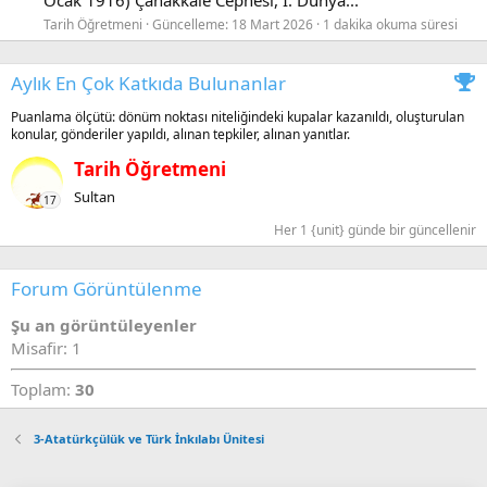
Ocak 1916) Çanakkale Cephesi, I. Dünya...
Tarih Öğretmeni
Güncelleme:
18 Mart 2026
1 dakika okuma süresi
Aylık En Çok Katkıda Bulunanlar
Puanlama ölçütü: dönüm noktası niteliğindeki kupalar kazanıldı, oluşturulan
konular, gönderiler yapıldı, alınan tepkiler, alınan yanıtlar.
Tarih Öğretmeni
Sultan
17
Her 1 {unit} günde bir güncellenir
Forum Görüntülenme
Şu an görüntüleyenler
Misafir: 1
Toplam:
30
3-Atatürkçülük ve Türk İnkılabı Ünitesi