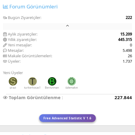
Forum Görünümleri
Bugün Ziyaretçiler
222
Aylık ziyaretçiler
15.209
Yıllık ziyaretçiler
445.315
Yeni mesajlar
0
Mesajlar
5.498
Makale Görüntülemeleri
26
Üyeler
1.737
Yeni Üyeler
Ş
T
B
Ö
şirazi
turkerkocas1
Bentytman
özlemakın
Toplam Görüntülenme
227.844
Free Advanced Statistic V 1.6