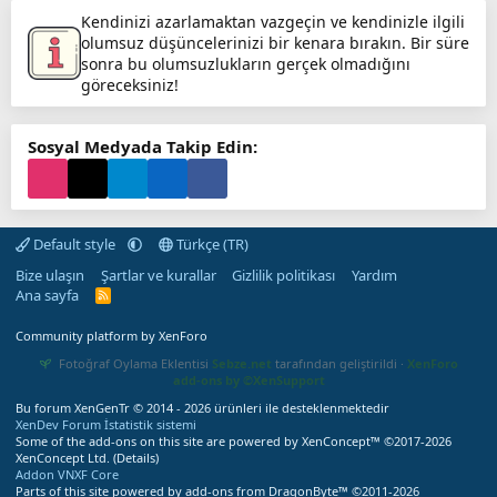
Kendinizi azarlamaktan vazgeçin ve kendinizle ilgili
olumsuz düşüncelerinizi bir kenara bırakın. Bir süre
sonra bu olumsuzlukların gerçek olmadığını
göreceksiniz!
Sosyal Medyada Takip Edin:
Default style
Türkçe (TR)
Bize ulaşın
Şartlar ve kurallar
Gizlilik politikası
Yardım
Ana sayfa
R
S
S
Community platform by XenForo
Fotoğraf Oylama Eklentisi
Sebze.net
tarafından geliştirildi ·
XenForo
add-ons by ©XenSupport
Bu forum XenGenTr © 2014 - 2026 ürünleri ile desteklenmektedir
XenDev Forum İstatistik sistemi
Some of the add-ons on this site are powered by
XenConcept™
©2017-2026
XenConcept Ltd. (
Details
)
Addon VNXF Core
Parts of this site powered by
add-ons from DragonByte™
©2011-2026