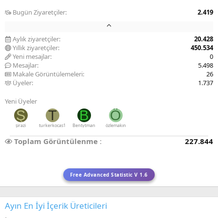
Bugün Ziyaretçiler
2.419
Aylık ziyaretçiler
20.428
Yıllık ziyaretçiler
450.534
Yeni mesajlar
0
Mesajlar
5.498
Makale Görüntülemeleri
26
Üyeler
1.737
Yeni Üyeler
Ş
T
B
Ö
şirazi
turkerkocas1
Bentytman
özlemakın
Toplam Görüntülenme
227.844
Free Advanced Statistic V 1.6
Ayın En İyi İçerik Üreticileri