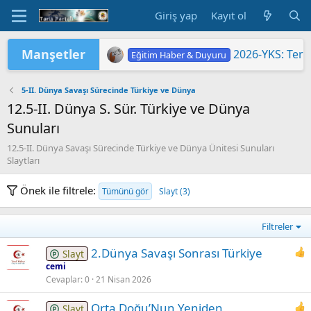
Giriş yap
Kayıt ol
Manşetler
2026-YKS: Terc
Eğitim Haber & Duyuru
2026 Yükseköğretim Kurumları Sınavı 
2026-YKS: Sına
TÜRKİYE YÜZYILI MAARİF MODELİ'
2026 HAZİRAN DÖNEMİ MESLEKİ Ç
"2026 ORTAÖĞ
LGS KAPSAMIN
Yükseköğretim 
MEB'DE PASAP
ORTAÖĞRETİM Ö
Eğitim Haber & Duyuru
Eğitim Haber & Duyuru
Eğitim Haber & Duyuru
Eğitim Haber & Duyuru
Eğitim Haber & Duyuru
Eğitim Haber & Duyuru
5-II. Dünya Savaşı Sürecinde Türkiye ve Dünya
12.5-II. Dünya S. Sür. Türkiye ve Dünya
Sunuları
12.5-II. Dünya Savaşı Sürecinde Türkiye ve Dünya Ünitesi Sunuları
Slaytları
Önek ile filtrele:
Tümünü gör
Slayt (3)
Filtreler
2.Dünya Savaşı Sonrası Türkiye
Slayt
cemi
Cevaplar
0
21 Nisan 2026
Orta Doğu’Nun Yeniden
Slayt