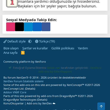
insanlara yardımcı olduğunuzda iyi hissedersiniz.
Başkaları için bir şeyler yapın; bağışta bulunun.
Sosyal Medyada Takip Edin:
Default style
Türkçe (TR)
Bize ulaşın
Şartlar ve kurallar
Gizlilik politikası
Yardım
Ana sayfa
R
S
S
Community platform by XenForo
Fotoğraf Oylama Eklentisi
Sebze.net
tarafından geliştirildi ·
XenForo
add-ons by ©XenSupport
Bu forum XenGenTr © 2014 - 2026 ürünleri ile desteklenmektedir
XenDev Forum İstatistik sistemi
Some of the add-ons on this site are powered by
XenConcept™
©2017-2026
XenConcept Ltd. (
Details
)
Addon VNXF Core
Parts of this site powered by
add-ons from DragonByte™
©2011-2026
DragonByte Technologies
(
Details
)
KonuOkuyanlar | Add-ons by XenDev ☁️
Üst