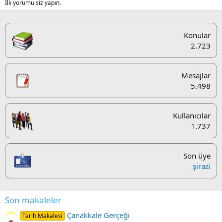
İlk yorumu siz yapın.
Konular
2.723
Mesajlar
5.498
Kullanıcılar
1.737
Son üye
şirazi
Son makaleler
Çanakkale Gerçeği
Tarih Makalesi