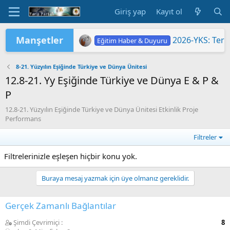
Giriş yap
Kayıt ol
Manşetler
2026-YKS: Terc
Eğitim Haber & Duyuru
2026-YKS: Sına
Eğitim Haber & Duyuru
2026 Yükseköğretim Kurumları Sınavı 
TÜRKİYE YÜZYILI MAARİF MODELİ'
2026 HAZİRAN DÖNEMİ MESLEKİ Ç
"2026 ORTAÖĞ
LGS KAPSAMIN
Yükseköğretim 
MEB'DE PASAP
ORTAÖĞRETİM Ö
Eğitim Haber & Duyuru
Eğitim Haber & Duyuru
Eğitim Haber & Duyuru
Eğitim Haber & Duyuru
Eğitim Haber & Duyuru
8-21. Yüzyılın Eşiğinde Türkiye ve Dünya Ünitesi
12.8-21. Yy Eşiğinde Türkiye ve Dünya E & P &
P
12.8-21. Yüzyılın Eşiğinde Türkiye ve Dünya Ünitesi Etkinlik Proje
Performans
Filtreler
Filtrelerinizle eşleşen hiçbir konu yok.
Buraya mesaj yazmak için üye olmanız gereklidir.
Gerçek Zamanlı Bağlantılar
Şimdi Çevrimiçi
8