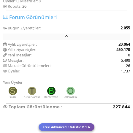
Üyeler: 0, Misafirler: 8
Robots:
26
Forum Görünümleri
Bugün Ziyaretçiler
2.055
Aylık ziyaretçiler
20.064
Yıllık ziyaretçiler
450.170
Yeni mesajlar
0
Mesajlar
5.498
Makale Görüntülemeleri
26
Üyeler
1.737
Yeni Üyeler
Ş
T
B
Ö
şirazi
turkerkocas1
Bentytman
özlemakın
Toplam Görüntülenme
227.844
Free Advanced Statistic V 1.6