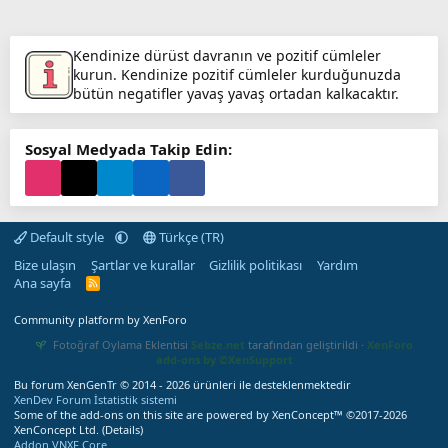
Kendinize dürüst davranın ve pozitif cümleler
kurun. Kendinize pozitif cümleler kurduğunuzda
bütün negatifler yavaş yavaş ortadan kalkacaktır.
Sosyal Medyada Takip Edin:
Default style
Türkçe (TR)
Bize ulaşın
Şartlar ve kurallar
Gizlilik politikası
Yardım
Ana sayfa
R
S
S
Community platform by XenForo
Fotoğraf Oylama Eklentisi
Sebze.net
tarafından geliştirildi ·
XenForo
add-ons by ©XenSupport
Bu forum XenGenTr © 2014 - 2026 ürünleri ile desteklenmektedir
XenDev Forum İstatistik sistemi
Some of the add-ons on this site are powered by
XenConcept™
©2017-2026
XenConcept Ltd. (
Details
)
Addon VNXF Core