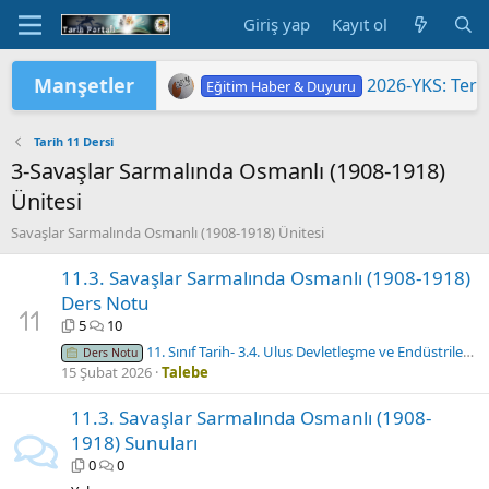
Giriş yap
Kayıt ol
Manşetler
2026-YKS: Terc
Eğitim Haber & Duyuru
2026-YKS: Sına
2026 Yükseköğretim Kurumları Sınavı 
TÜRKİYE YÜZYILI MAARİF MODELİ'
2026 HAZİRAN DÖNEMİ MESLEKİ Ç
"2026 ORTAÖĞ
LGS KAPSAMIN
Yükseköğretim 
MEB'DE PASAP
ORTAÖĞRETİM Ö
Eğitim Haber & Duyuru
Eğitim Haber & Duyuru
Eğitim Haber & Duyuru
Eğitim Haber & Duyuru
Eğitim Haber & Duyuru
Eğitim Haber & Duyuru
Tarih 11 Dersi
3-Savaşlar Sarmalında Osmanlı (1908-1918)
Ünitesi
Savaşlar Sarmalında Osmanlı (1908-1918) Ünitesi
11.3. Savaşlar Sarmalında Osmanlı (1908-1918)
Ders Notu
5
10
11. Sınıf Tarih- 3.4. Ulus Devletleşme ve Endüstrileşme Süreçlerinde Sosyal Hayat.
Ders Notu
15 Şubat 2026
Talebe
11.3. Savaşlar Sarmalında Osmanlı (1908-
1918) Sunuları
0
0