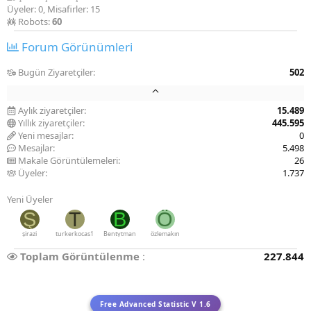
Üyeler: 0, Misafirler: 15
Robots:
60
Forum Görünümleri
Bugün Ziyaretçiler
502
Aylık ziyaretçiler
15.489
Yıllık ziyaretçiler
445.595
Yeni mesajlar
0
Mesajlar
5.498
Makale Görüntülemeleri
26
Üyeler
1.737
Yeni Üyeler
Ş
T
B
Ö
şirazi
turkerkocas1
Bentytman
özlemakın
Toplam Görüntülenme
227.844
Free Advanced Statistic V 1.6