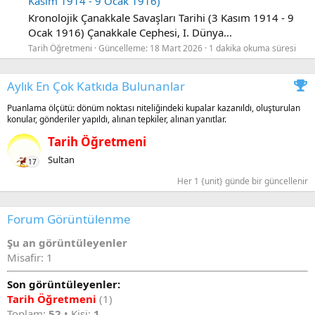
Kasım 1914 - 9 Ocak 1916)
Kronolojik Çanakkale Savaşları Tarihi (3 Kasım 1914 - 9
Ocak 1916) Çanakkale Cephesi, I. Dünya...
Tarih Öğretmeni
Güncelleme:
18 Mart 2026
1 dakika okuma süresi
Aylık En Çok Katkıda Bulunanlar
Puanlama ölçütü: dönüm noktası niteliğindeki kupalar kazanıldı, oluşturulan
konular, gönderiler yapıldı, alınan tepkiler, alınan yanıtlar.
Tarih Öğretmeni
Sultan
17
Her 1 {unit} günde bir güncellenir
Forum Görüntülenme
Şu an görüntüleyenler
Misafir: 1
Son görüntüleyenler:
Tarih Öğretmeni
(1)
Toplam:
52
• Kişi:
1