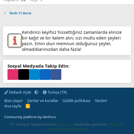
Tarih 11 Dersi
Kendinizi keyifsiz hissettiğiniz zamanlarda elinize
bir kağıt ve bir kalem alın; sizi mutlu eden şeyleri
yazın. Emin olun memnun olduğunuz şeyler,
olmadıklarınızdan daha fazla!
Sosyal Medyada Takip Edin:
Default style
Türkçe (TR)
Bize ulaşın
Şartlar ve kurallar
Gizlilik politikası
Yardım
Ana sayfa
R
S
S
Community platform by XenForo
Fotoğraf Oylama Eklentisi
Sebze.net
tarafından geliştirildi ·
XenForo
add-ons by ©XenSupport