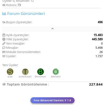
Üyeler: 0, Misafirler: 12
Robots:
73
Forum Görünümleri
Bugün Ziyaretçiler
496
Aylık ziyaretçiler
15.483
Yıllık ziyaretçiler
445.589
Yeni mesajlar
0
Mesajlar
5.498
Makale Görüntülemeleri
26
Üyeler
1.737
Yeni Üyeler
Ş
T
B
Ö
şirazi
turkerkocas1
Bentytman
özlemakın
Toplam Görüntülenme
227.844
Free Advanced Statistic V 1.6