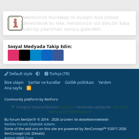
Mendilinize mürekkep mi bulaştı? Asla çıkmaz
denebilecek bu leke, mendilinizin süt dolu bir kaba
batırılıp çıkarılması sonucu gidecektir.
Sosyal Medyada Takip Edin:
Default style
Türkçe (TR)
Bize ulaşın
Şartlar ve kurallar
Gizlilik politikası
Yardım
Ana sayfa
R
S
S
Community platform by XenForo
Fotoğraf Oylama Eklentisi
Sebze.net
tarafından geliştirildi ·
XenForo
add-ons by ©XenSupport
Bu forum XenGenTr © 2014 - 2026 ürünleri ile desteklenmektedir
XenDev Forum İstatistik sistemi
Some of the add-ons on this site are powered by
XenConcept™
©2017-2026
XenConcept Ltd. (
Details
)
Addon VNXF Core