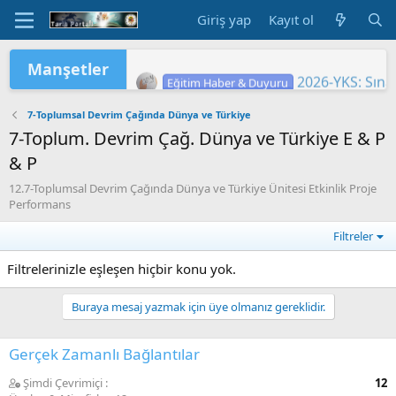
Giriş yap
Kayıt ol
Manşetler
2026-YKS: Sına
Eğitim Haber & Duyuru
2026 Yükseköğretim Kurumları Sınavı 
TÜRKİYE YÜZYILI MAARİF MODELİ'
2026 HAZİRAN DÖNEMİ MESLEKİ Ç
2026-YKS: Terc
"2026 ORTAÖĞ
LGS KAPSAMIN
Yükseköğretim 
MEB'DE PASAP
ORTAÖĞRETİM Ö
Eğitim Haber & Duyuru
Eğitim Haber & Duyuru
Eğitim Haber & Duyuru
Eğitim Haber & Duyuru
Eğitim Haber & Duyuru
Eğitim Haber & Duyuru
7-Toplumsal Devrim Çağında Dünya ve Türkiye
7-Toplum. Devrim Çağ. Dünya ve Türkiye E & P
& P
12.7-Toplumsal Devrim Çağında Dünya ve Türkiye Ünitesi Etkinlik Proje
Performans
Filtreler
Filtrelerinizle eşleşen hiçbir konu yok.
Buraya mesaj yazmak için üye olmanız gereklidir.
Gerçek Zamanlı Bağlantılar
Şimdi Çevrimiçi
12