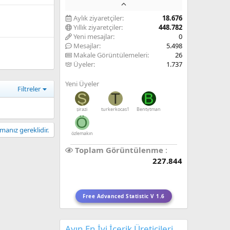
Aylık ziyaretçiler
18.676
Yıllık ziyaretçiler
448.782
Yeni mesajlar
0
Mesajlar
5.498
Makale Görüntülemeleri
26
Üyeler
1.737
Yeni Üyeler
Filtreler
Ş
T
B
şirazi
turkerkocas1
Bentytman
Ö
anız gereklidir.
özlemakın
Toplam Görüntülenme
227.844
Free Advanced Statistic V 1.6
Ayın En İyi İçerik Üreticileri