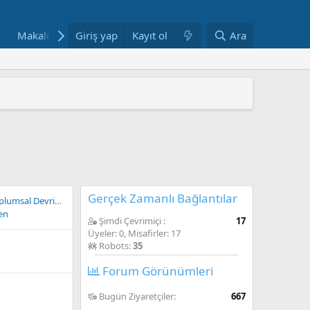
Makaleler
Giriş yap
Fotoğraflar
Kayıt ol
Bloglar
Ara
Haftanın Yazılar
 ARAŞTIRMAYLA DESTEKLENDİ
" YAYIMLANDI
mi yeniden yapılandırıyor
AŞINDI
ANDI
Gerçek Zamanlı Bağlantılar
 Çağında Dünya ve Türkiye Özeti
en
Şimdi Çevrimiçi
17
Üyeler: 0, Misafirler: 17
Robots:
35
Forum Görünümleri
Bugün Ziyaretçiler
667