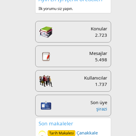
İlk yorumu siz yapın.
Konular
2.723
Mesajlar
5.498
Kullanıcılar
1.737
Son üye
şirazi
Son makaleler
Çanakkale
Tarih Makalesi