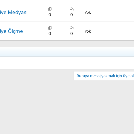
iye Medyası
Yok
0
0
iye Ölçme
Yok
0
0
Buraya mesaj yazmak için üye olm