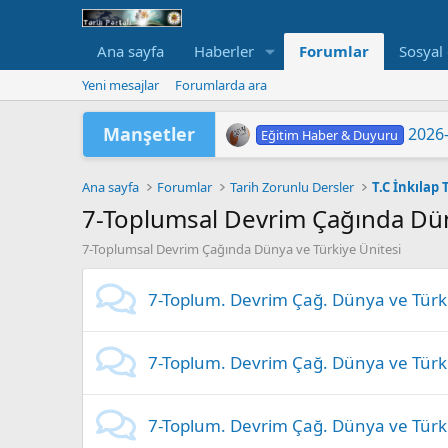
Ana sayfa
Haberler
Forumlar
Sosyal
Yeni mesajlar
Forumlarda ara
Manşetler
2026-
Eğitim Haber & Duyuru
2026 Yükseköğretim Kurumlar
TÜRKİYE YÜZYILI MAARİF
2026 HAZİRAN DÖNEMİ M
2026-
"202
LGS 
Yükse
MEB'
ORTA
Eğitim Haber & Duyuru
Eğitim Haber & Duyuru
Eğitim Haber & Duyuru
Eğitim Haber & Duyuru
Eğitim Haber & Duyuru
Eğitim Haber & Duyuru
Ana sayfa
Forumlar
Tarih Zorunlu Dersler
T.C İnkılap
7-Toplumsal Devrim Çağında Dün
7-Toplumsal Devrim Çağında Dünya ve Türkiye Ünitesi
7-Toplum. Devrim Çağ. Dünya ve Türk
7-Toplum. Devrim Çağ. Dünya ve Türk
7-Toplum. Devrim Çağ. Dünya ve Türki