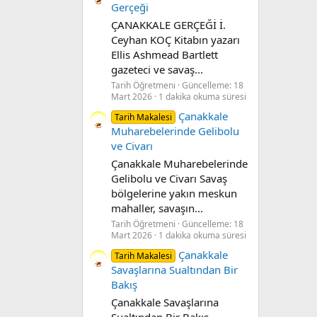
Gerçeği
ÇANAKKALE GERÇEĞİ İ.
Ceyhan KOÇ Kitabın yazarı
Ellis Ashmead Bartlett
gazeteci ve savaş...
Tarih Öğretmeni
Güncelleme:
18
Mart 2026
1 dakika okuma süresi
Çanakkale
Tarih Makalesi
Muharebelerinde Gelibolu
ve Civarı
Çanakkale Muharebelerinde
Gelibolu ve Civarı Savaş
bölgelerine yakın meskun
mahaller, savaşın...
Tarih Öğretmeni
Güncelleme:
18
Mart 2026
1 dakika okuma süresi
Çanakkale
Tarih Makalesi
Savaşlarına Sualtından Bir
Bakış
Çanakkale Savaşlarına
Sualtından Bir Bakış