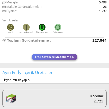
Mesajlar
5.498
Makale Görüntülemeleri
26
Üyeler
1.737
Yeni Üyeler
Ş
T
B
Ö
şirazi
turkerkocas1
Bentytman
özlemakın
Toplam Görüntülenme
227.844
Free Advanced Statistic V 1.6
Ayın En İyi İçerik Üreticileri
İlk yorumu siz yapın.
Konular
2.723