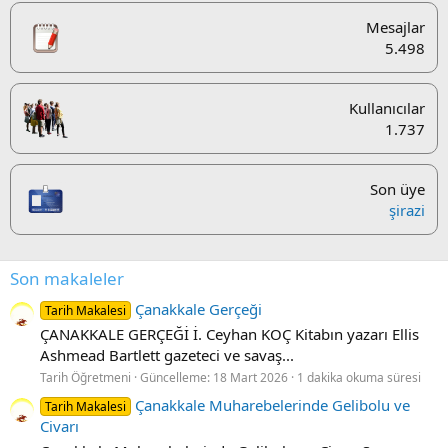
Mesajlar
5.498
Kullanıcılar
1.737
Son üye
şirazi
Son makaleler
Çanakkale Gerçeği
Tarih Makalesi
ÇANAKKALE GERÇEĞİ İ. Ceyhan KOÇ Kitabın yazarı Ellis
Ashmead Bartlett gazeteci ve savaş...
Tarih Öğretmeni
Güncelleme:
18 Mart 2026
1 dakika okuma süresi
Çanakkale Muharebelerinde Gelibolu ve
Tarih Makalesi
Civarı