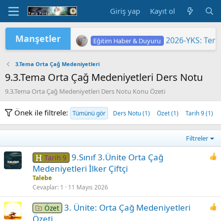
Giriş yap
Kayıt ol
Manşetler
2026-YKS: Sına
Eğitim Haber & Duyuru
2026-YKS: Terc
Eğitim Haber & Duyuru
2026 Yükseköğretim Kurumları Sınavı 
TÜRKİYE YÜZYILI MAARİF MODELİ'
2026 HAZİRAN DÖNEMİ MESLEKİ Ç
"2026 ORTAÖĞ
LGS KAPSAMIN
Yükseköğretim 
MEB'DE PASAP
ORTAÖĞRETİM Ö
Eğitim Haber & Duyuru
Eğitim Haber & Duyuru
Eğitim Haber & Duyuru
Eğitim Haber & Duyuru
Eğitim Haber & Duyuru
3.Tema Orta Çağ Medeniyetleri
9.3.Tema Orta Çağ Medeniyetleri Ders Notu
9.3.Tema Orta Çağ Medeniyetleri Ders Notu Konu Özeti
Önek ile filtrele:
Tümünü gör
Ders Notu (1)
Özet (1)
Tarih 9 (1)
Filtreler
9.Sınıf 3.Ünite Orta Çağ
Tarih 9
Medeniyetleri İlker Çiftçi
Talebe
Cevaplar
1
11 Mayıs 2026
3. Ünite: Orta Çağ Medeniyetleri
Özet
Özeti