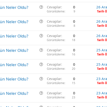
b
r
S
gün Neler Oldu?
Cevaplar
0
26 Ara
i
u
o
Görüntüleme
9
Tarih 
t
r
S
gün Neler Oldu?
Cevaplar
0
26 Ara
u
o
Görüntüleme
8
Tarih 
r
S
gün Neler Oldu?
Cevaplar
0
26 Ara
u
o
Görüntüleme
18
Tarih 
r
S
gün Neler Oldu?
Cevaplar
0
25 Ara
u
o
Görüntüleme
16
Tarih 
r
S
gün Neler Oldu?
Cevaplar
0
25 Ara
u
o
Görüntüleme
20
Tarih 
r
S
gün Neler Oldu?
Cevaplar
0
23 Ara
u
o
Görüntüleme
15
Tarih 
r
S
gün Neler Oldu?
Cevaplar
0
23 Ara
u
o
Görüntüleme
23
Tarih 
r