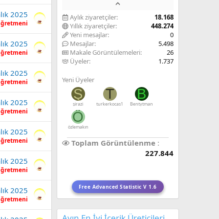
lık 2025
Aylık ziyaretçiler
18.168
Öğretmeni
Yıllık ziyaretçiler
448.274
Yeni mesajlar
0
lık 2025
Mesajlar
5.498
Makale Görüntülemeleri
26
Öğretmeni
Üyeler
1.737
lık 2025
Yeni Üyeler
Öğretmeni
Ş
T
B
lık 2025
şirazi
turkerkocas1
Bentytman
Öğretmeni
Ö
özlemakın
lık 2025
Öğretmeni
Toplam Görüntülenme
227.844
lık 2025
Öğretmeni
Free Advanced Statistic V 1.6
lık 2025
Öğretmeni
Ayın En İyi İçerik Üreticileri