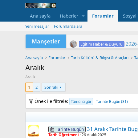
Ana sayfa
Haberler
Forumlar
Sosyal
Yeni mesajlar
Forumlarda ara
Manşetler
2026-
Eğitim Haber & Duyuru
2026 Yükseköğretim Kurumlar
TÜRKİYE YÜZYILI MAARİF
2026 HAZİRAN DÖNEMİ M
2026-
"202
LGS 
Yükse
MEB'
ORTA
Eğitim Haber & Duyuru
Eğitim Haber & Duyuru
Eğitim Haber & Duyuru
Eğitim Haber & Duyuru
Eğitim Haber & Duyuru
Eğitim Haber & Duyuru
Ana sayfa
Forumlar
Tarih Kültürü & Bilgisi & Araçları
T
Aralık
Aralık
1
2
Sonraki
Önek ile filtrele:
Tümünü gör
Tarihte Bugün (31)
31 Aralık Tarihte Bu
Tarihte Bugün
Tarih Öğretmeni
26 Aralık 2025