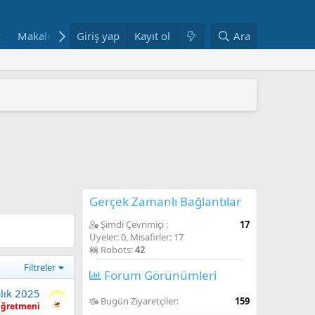
Makaleler
Giriş yap
Fotoğraflar
Kayıt ol
Bloglar
Ara
Haftanın Yazılar
 ARAŞTIRMAYLA DESTEKLENDİ
" YAYIMLANDI
mi yeniden yapılandırıyor
AŞINDI
ANDI
Gerçek Zamanlı Bağlantılar
Şimdi Çevrimiçi
17
Üyeler: 0, Misafirler: 17
Robots:
42
Filtreler
Forum Görünümleri
lık 2025
Bugün Ziyaretçiler
159
Öğretmeni