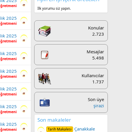
lık 2025
Öğretmeni
İlk yorumu siz yapın.
lık 2025
Öğretmeni
Konular
2.723
lık 2025
Öğretmeni
Mesajlar
lık 2025
5.498
Öğretmeni
lık 2025
Kullanıcılar
Öğretmeni
1.737
lık 2025
Öğretmeni
Son üye
şirazi
lık 2025
Öğretmeni
Son makaleler
lık 2025
Çanakkale
Tarih Makalesi
Öğretmeni