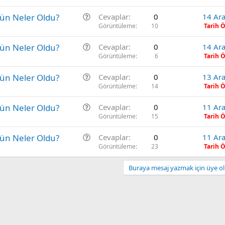
r
S
gün Neler Oldu?
Cevaplar
0
14 Ara
u
o
Görüntüleme
10
Tarih 
r
S
gün Neler Oldu?
Cevaplar
0
14 Ara
u
o
Görüntüleme
6
Tarih 
r
S
gün Neler Oldu?
Cevaplar
0
13 Ara
u
o
Görüntüleme
14
Tarih 
r
S
gün Neler Oldu?
Cevaplar
0
11 Ara
u
o
Görüntüleme
15
Tarih 
r
S
gün Neler Oldu?
Cevaplar
0
11 Ara
u
o
Görüntüleme
23
Tarih 
r
u
Buraya mesaj yazmak için üye olm