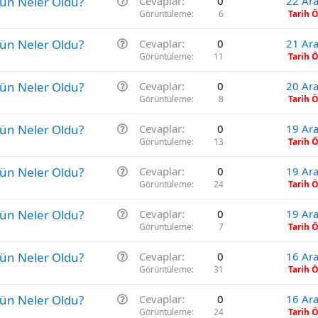
S
gün Neler Oldu?
Cevaplar
0
22 Ara
u
o
Görüntüleme
6
Tarih 
r
S
gün Neler Oldu?
Cevaplar
0
21 Ara
u
o
Görüntüleme
11
Tarih 
r
S
gün Neler Oldu?
Cevaplar
0
20 Ara
u
o
Görüntüleme
8
Tarih 
r
S
gün Neler Oldu?
Cevaplar
0
19 Ara
u
o
Görüntüleme
13
Tarih 
r
S
gün Neler Oldu?
Cevaplar
0
19 Ara
u
o
Görüntüleme
24
Tarih 
r
S
gün Neler Oldu?
Cevaplar
0
19 Ara
u
o
Görüntüleme
7
Tarih 
r
S
gün Neler Oldu?
Cevaplar
0
16 Ara
u
o
Görüntüleme
31
Tarih 
r
S
gün Neler Oldu?
Cevaplar
0
16 Ara
u
o
Görüntüleme
24
Tarih 