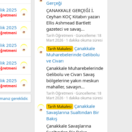
Gerçeği
lık 2025
ÇANAKKALE GERÇEĞİ İ.
Öğretmeni
Ceyhan KOÇ Kitabın yazarı
Ellis Ashmead Bartlett
lık 2025
gazeteci ve savaş...
Öğretmeni
Tarih Öğretmeni
Güncelleme:
18
Mart 2026
1 dakika okuma süresi
lık 2025
Çanakkale
Tarih Makalesi
Öğretmeni
Muharebelerinde Gelibolu
ve Civarı
lık 2025
Çanakkale Muharebelerinde
Öğretmeni
Gelibolu ve Civarı Savaş
bölgelerine yakın meskun
lık 2025
Öğretmeni
mahaller, savaşın...
Tarih Öğretmeni
Güncelleme:
18
Mart 2026
1 dakika okuma süresi
anız gereklidir.
Çanakkale
Tarih Makalesi
Savaşlarına Sualtından Bir
Bakış
Çanakkale Savaşlarına
Sualtından Bir Bakış