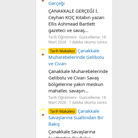
Gerçeği
ÇANAKKALE GERÇEĞİ İ.
Ceyhan KOÇ Kitabın yazarı
Ellis Ashmead Bartlett
gazeteci ve savaş...
Tarih Öğretmeni
Güncelleme:
18
Mart 2026
1 dakika okuma süresi
Çanakkale
Tarih Makalesi
Muharebelerinde Gelibolu
ve Civarı
Çanakkale Muharebelerinde
Gelibolu ve Civarı Savaş
bölgelerine yakın meskun
mahaller, savaşın...
Tarih Öğretmeni
Güncelleme:
18
Mart 2026
1 dakika okuma süresi
Çanakkale
Tarih Makalesi
Savaşlarına Sualtından Bir
Bakış
Çanakkale Savaşlarına
Sualtından Bir Bakış