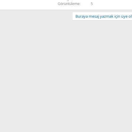
Görüntüleme
5
Buraya mesaj yazmak için üye olm