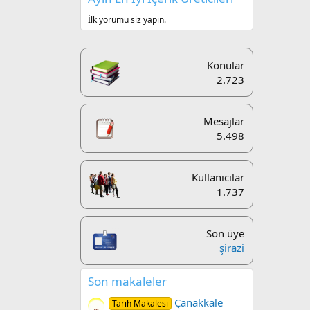
İlk yorumu siz yapın.
Konular
2.723
Mesajlar
5.498
Kullanıcılar
1.737
Son üye
şirazi
Son makaleler
Çanakkale
Tarih Makalesi