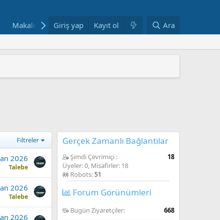
Makaleler
Giriş yap
Fotoğraflar
Kayıt ol
Bloglar
Ara
Haftanın Yazılar
 ARAŞTIRMAYLA DESTEKLENDİ
" YAYIMLANDI
mi yeniden yapılandırıyor
AŞINDI
ANDI
Gerçek Zamanlı Bağlantılar
Filtreler
Şimdi Çevrimiçi
18
ran 2026
Üyeler: 0, Misafirler: 18
Talebe
Robots:
51
ran 2026
Forum Görünümleri
Talebe
Bugün Ziyaretçiler
668
ran 2026