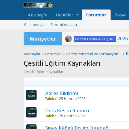
Ana sayfa
Haberler
Forumlar
Sosyal
Yeni mesajlar
Forumlarda ara
Manşetler
2026-
Eğitim Haber & Duyuru
2026-
Eğitim Haber & Duyuru
2026 Yükseköğretim Kurumlar
TÜRKİYE YÜZYILI MAARİF
2026 HAZİRAN DÖNEMİ M
"202
LGS 
Yükse
MEB'
ORTA
Eğitim Haber & Duyuru
Eğitim Haber & Duyuru
Eğitim Haber & Duyuru
Eğitim Haber & Duyuru
Eğitim Haber & Duyuru
Ana sayfa
Forumlar
Eğitim Yönetimi ve Formasyonu
D
Çeşitli Eğitim Kaynakları
Çeşitli Eğitim Kaynakları
Adres Bildirimi
Talebe
25 Haziran 2026
Ders Kesim Raporu
Talebe
25 Haziran 2026
Sınav Kâğıdı Teslim Tutanağı