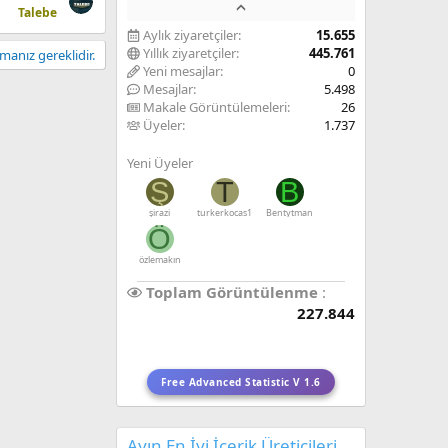
Talebe
Aylık ziyaretçiler
15.655
Yıllık ziyaretçiler
445.761
anız gereklidir.
Yeni mesajlar
0
Mesajlar
5.498
Makale Görüntülemeleri
26
Üyeler
1.737
Yeni Üyeler
Ş
T
B
şirazi
turkerkocas1
Bentytman
Ö
özlemakın
Toplam Görüntülenme
227.844
Free Advanced Statistic V 1.6
Ayın En İyi İçerik Üreticileri