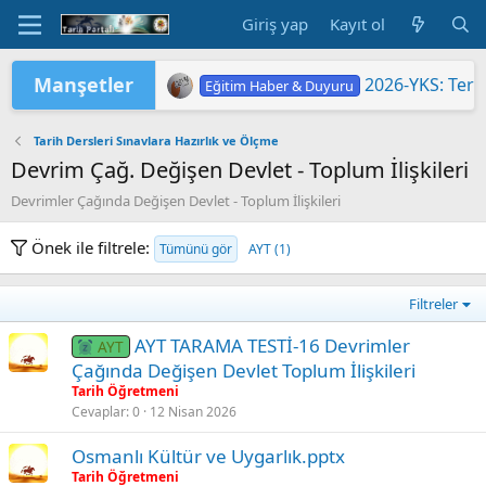
Giriş yap
Kayıt ol
Manşetler
2026-YKS: Terc
Eğitim Haber & Duyuru
2026 Yükseköğretim Kurumları Sınavı 
2026-YKS: Sına
TÜRKİYE YÜZYILI MAARİF MODELİ'
2026 HAZİRAN DÖNEMİ MESLEKİ Ç
"2026 ORTAÖĞ
LGS KAPSAMIN
Yükseköğretim 
MEB'DE PASAP
ORTAÖĞRETİM Ö
Eğitim Haber & Duyuru
Eğitim Haber & Duyuru
Eğitim Haber & Duyuru
Eğitim Haber & Duyuru
Eğitim Haber & Duyuru
Eğitim Haber & Duyuru
Tarih Dersleri Sınavlara Hazırlık ve Ölçme
Devrim Çağ. Değişen Devlet - Toplum İlişkileri
Devrimler Çağında Değişen Devlet - Toplum İlişkileri
Önek ile filtrele:
Tümünü gör
AYT (1)
Filtreler
AYT TARAMA TESTİ-16 Devrimler
AYT
Çağında Değişen Devlet Toplum İlişkileri
Tarih Öğretmeni
Cevaplar
0
12 Nisan 2026
Osmanlı Kültür ve Uygarlık.pptx
Tarih Öğretmeni