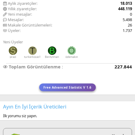
Aylık ziyaretçiler
18.013
Yıllık ziyaretçiler
448.119
Yeni mesajlar
0
Mesajlar
5.498
Makale Görüntülemeleri
26
Üyeler
1.737
Yeni Üyeler
Ş
T
B
Ö
şirazi
turkerkocas1
Bentytman
özlemakın
Toplam Görüntülenme
227.844
Free Advanced Statistic V 1.6
Ayın En İyi İçerik Üreticileri
İlk yorumu siz yapın.