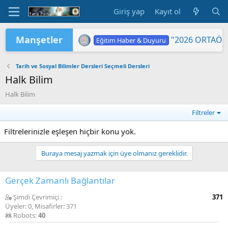
Giriş yap
Kayıt ol
Manşetler
"2026 ORTAÖĞ
Eğitim Haber & Duyuru
LGS KAPSAMIN
Eğitim Haber & Duyuru
2026 Yükseköğretim Kurumları Sınavı 
TÜRKİYE YÜZYILI MAARİF MODELİ'
2026 HAZİRAN DÖNEMİ MESLEKİ Ç
2026-YKS: Terc
2026-YKS: Sına
Yükseköğretim 
MEB'DE PASAP
ORTAÖĞRETİM Ö
Eğitim Haber & Duyuru
Eğitim Haber & Duyuru
Eğitim Haber & Duyuru
Eğitim Haber & Duyuru
Eğitim Haber & Duyuru
Tarih ve Sosyal Bilimler Dersleri Seçmeli Dersleri
Halk Bilim
Halk Bilim
Filtreler
Filtrelerinizle eşleşen hiçbir konu yok.
Buraya mesaj yazmak için üye olmanız gereklidir.
Gerçek Zamanlı Bağlantılar
Şimdi Çevrimiçi
371
Üyeler: 0, Misafirler: 371
Robots:
40