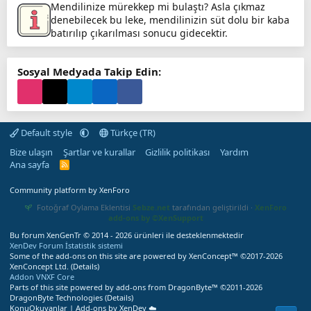
Mendilinize mürekkep mi bulaştı? Asla çıkmaz
denebilecek bu leke, mendilinizin süt dolu bir kaba
batırılıp çıkarılması sonucu gidecektir.
Sosyal Medyada Takip Edin:
Default style
Türkçe (TR)
Bize ulaşın
Şartlar ve kurallar
Gizlilik politikası
Yardım
Ana sayfa
R
S
S
Community platform by XenForo
Fotoğraf Oylama Eklentisi
Sebze.net
tarafından geliştirildi ·
XenForo
add-ons by ©XenSupport
Bu forum XenGenTr © 2014 - 2026 ürünleri ile desteklenmektedir
XenDev Forum İstatistik sistemi
Some of the add-ons on this site are powered by
XenConcept™
©2017-2026
XenConcept Ltd. (
Details
)
Addon VNXF Core
Parts of this site powered by
add-ons from DragonByte™
©2011-2026
DragonByte Technologies
(
Details
)
KonuOkuyanlar | Add-ons by XenDev ☁️