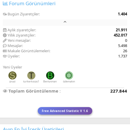
Forum Görünümleri
Bugün Ziyaretçiler
1.404
Aylık ziyaretçiler
21.911
Yıllık ziyaretçiler
452.017
Yeni mesajlar
0
Mesajlar
5.498
Makale Görüntülemeleri
26
Üyeler
1.737
Yeni Üyeler
Ş
T
B
Ö
şirazi
turkerkocas1
Bentytman
özlemakın
Toplam Görüntülenme
227.844
Free Advanced Statistic V 1.6
Ayın En İyi İçerik Üreticileri