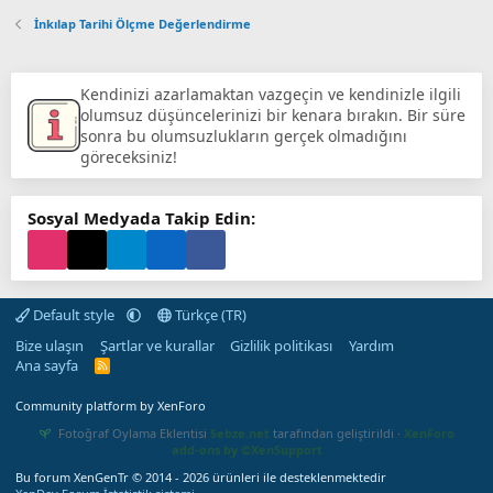
İnkılap Tarihi Ölçme Değerlendirme
Kendinizi azarlamaktan vazgeçin ve kendinizle ilgili
olumsuz düşüncelerinizi bir kenara bırakın. Bir süre
sonra bu olumsuzlukların gerçek olmadığını
göreceksiniz!
Sosyal Medyada Takip Edin:
Default style
Türkçe (TR)
Bize ulaşın
Şartlar ve kurallar
Gizlilik politikası
Yardım
Ana sayfa
R
S
S
Community platform by XenForo
Fotoğraf Oylama Eklentisi
Sebze.net
tarafından geliştirildi ·
XenForo
add-ons by ©XenSupport
Bu forum XenGenTr © 2014 - 2026 ürünleri ile desteklenmektedir