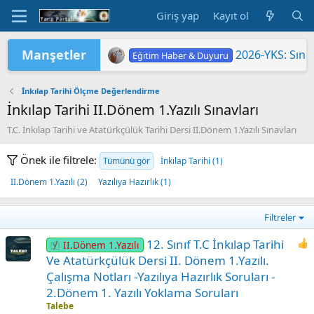
Giriş yap
Kayıt ol
Manşetler
2026-YKS: Sına
Eğitim Haber & Duyuru
2026 Yükseköğretim Kurumları Sınavı 
TÜRKİYE YÜZYILI MAARİF MODELİ'
2026 HAZİRAN DÖNEMİ MESLEKİ Ç
2026-YKS: Terc
"2026 ORTAÖĞ
LGS KAPSAMIN
Yükseköğretim 
MEB'DE PASAP
ORTAÖĞRETİM Ö
Eğitim Haber & Duyuru
Eğitim Haber & Duyuru
Eğitim Haber & Duyuru
Eğitim Haber & Duyuru
Eğitim Haber & Duyuru
Eğitim Haber & Duyuru
İnkılap Tarihi Ölçme Değerlendirme
İnkılap Tarihi II.Dönem 1.Yazılı Sınavları
T.C. İnkılap Tarihi ve Atatürkçülük Tarihi Dersi II.Dönem 1.Yazılı Sınavları
Önek ile filtrele:
Tümünü gör
İnkılap Tarihi (1)
II.Dönem 1.Yazılı (2)
Yazılıya Hazırlık (1)
Filtreler
12. Sınıf T.C İnkılap Tarihi
II.Dönem 1.Yazılı
Ve Atatürkçülük Dersi II. Dönem 1.Yazılı.
Çalışma Notları -Yazılıya Hazırlık Soruları -
2.Dönem 1. Yazılı Yoklama Soruları
Talebe