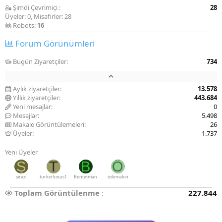
Şimdi Çevrimiçi
28
Üyeler: 0, Misafirler: 28
Robots:
16
Forum Görünümleri
Bugün Ziyaretçiler
734
Aylık ziyaretçiler
13.578
Yıllık ziyaretçiler
443.684
Yeni mesajlar
0
Mesajlar
5.498
Makale Görüntülemeleri
26
Üyeler
1.737
Yeni Üyeler
Ş
T
B
Ö
şirazi
turkerkocas1
Bentytman
özlemakın
Toplam Görüntülenme
227.844