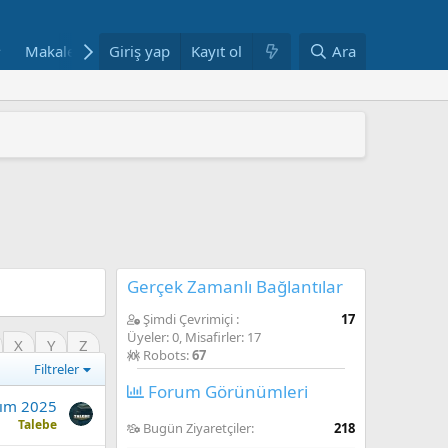
Makaleler
Giriş yap
Fotoğraflar
Kayıt ol
Bloglar
Ara
Haftanın Yazılar
 ARAŞTIRMAYLA DESTEKLENDİ
" YAYIMLANDI
mi yeniden yapılandırıyor
AŞINDI
ANDI
Gerçek Zamanlı Bağlantılar
Şimdi Çevrimiçi
17
Üyeler: 0, Misafirler: 17
X
Y
Z
Robots:
67
Filtreler
Forum Görünümleri
sım 2025
Talebe
Bugün Ziyaretçiler
218