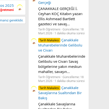
Gerçeği
tos 2025
ÇANAKKALE GERÇEĞİ İ.
Öğretmeni
Ceyhan KOÇ Kitabın yazarı
Ellis Ashmead Bartlett
anız gereklidir.
gazeteci ve savaş...
Tarih Öğretmeni
Güncelleme:
18
Mart 2026
1 dakika okuma süresi
Çanakkale
Tarih Makalesi
Muharebelerinde Gelibolu
ve Civarı
Çanakkale Muharebelerinde
Gelibolu ve Civarı Savaş
bölgelerine yakın meskun
mahaller, savaşın...
Tarih Öğretmeni
Güncelleme:
18
Mart 2026
1 dakika okuma süresi
Çanakkale
Tarih Makalesi
Savaşlarına Sualtından Bir
Bakış
Çanakkale Savaşlarına
Sualtından Bir Bakış