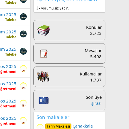
Talebe
İlk yorumu siz yapın.
sım 2025
Talebe
Konular
sım 2025
2.723
Talebe
sım 2025
Mesajlar
Talebe
5.498
tos 2025
Öğretmeni
Kullanıcılar
1.737
tos 2025
Öğretmeni
Son üye
tos 2025
şirazi
Öğretmeni
Son makaleler
tos 2025
Öğretmeni
Çanakkale
Tarih Makalesi