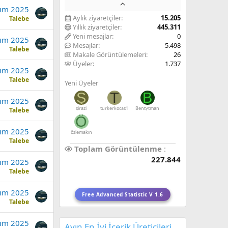
sım 2025
Aylık ziyaretçiler
15.205
Talebe
Yıllık ziyaretçiler
445.311
Yeni mesajlar
0
sım 2025
Mesajlar
5.498
Talebe
Makale Görüntülemeleri
26
Üyeler
1.737
sım 2025
Talebe
Yeni Üyeler
Ş
T
B
sım 2025
şirazi
turkerkocas1
Bentytman
Talebe
Ö
sım 2025
özlemakın
Talebe
Toplam Görüntülenme
227.844
sım 2025
Talebe
sım 2025
Free Advanced Statistic V 1.6
Talebe
sım 2025
Ayın En İyi İçerik Üreticileri