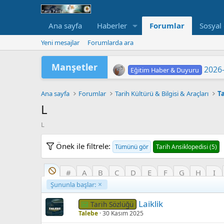
Ana sayfa
Haberler
Forumlar
Sosyal
Yeni mesajlar
Forumlarda ara
Manşetler
2026-
Eğitim Haber & Duyuru
2026 Yükseköğretim Kurumlar
TÜRKİYE YÜZYILI MAARİF
2026 HAZİRAN DÖNEMİ M
2026-
"202
LGS 
Yükse
MEB'
ORTA
Eğitim Haber & Duyuru
Eğitim Haber & Duyuru
Eğitim Haber & Duyuru
Eğitim Haber & Duyuru
Eğitim Haber & Duyuru
Eğitim Haber & Duyuru
Ana sayfa
Forumlar
Tarih Kültürü & Bilgisi & Araçları
T
L
L
Önek ile filtrele:
Tümünü gör
Tarih Ansiklopedisi (5)
#
A
B
C
D
E
F
G
H
I
Şununla başlar:
Laiklik
Tarih Sözlüğü
Talebe
30 Kasım 2025