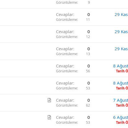
Görüntüleme
9
Cevaplar
0
29 Ka
Görüntüleme
11
Cevaplar
0
29 Ka
Görüntüleme
12
Cevaplar
0
29 Ka
Görüntüleme
13
Cevaplar
0
8 Ağus
Görüntüleme
56
Tarih 
Cevaplar
0
8 Ağus
Görüntüleme
53
Tarih 
M
Cevaplar
0
7 Ağus
a
Görüntüleme
62
Tarih 
k
M
Cevaplar
0
6 Ağus
a
a
Görüntüleme
53
Tarih 
l