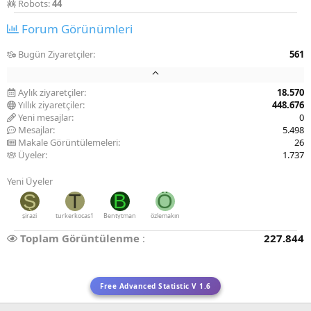
Robots:
44
Forum Görünümleri
Bugün Ziyaretçiler
561
Aylık ziyaretçiler
18.570
Yıllık ziyaretçiler
448.676
Yeni mesajlar
0
Mesajlar
5.498
Makale Görüntülemeleri
26
Üyeler
1.737
Yeni Üyeler
Ş
T
B
Ö
şirazi
turkerkocas1
Bentytman
özlemakın
Toplam Görüntülenme
227.844
Free Advanced Statistic V 1.6