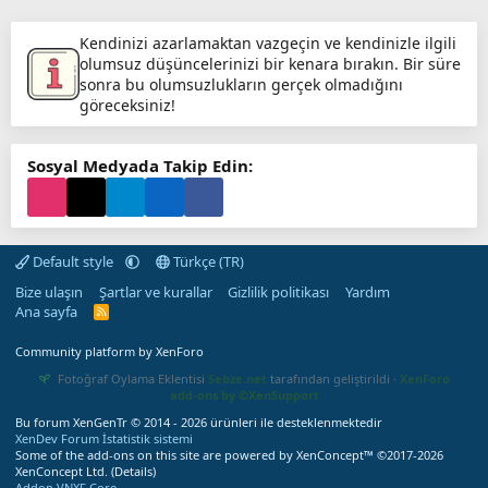
Kendinizi azarlamaktan vazgeçin ve kendinizle ilgili
olumsuz düşüncelerinizi bir kenara bırakın. Bir süre
sonra bu olumsuzlukların gerçek olmadığını
göreceksiniz!
Sosyal Medyada Takip Edin:
Default style
Türkçe (TR)
Bize ulaşın
Şartlar ve kurallar
Gizlilik politikası
Yardım
Ana sayfa
R
S
S
Community platform by XenForo
Fotoğraf Oylama Eklentisi
Sebze.net
tarafından geliştirildi ·
XenForo
add-ons by ©XenSupport
Bu forum XenGenTr © 2014 - 2026 ürünleri ile desteklenmektedir
XenDev Forum İstatistik sistemi
Some of the add-ons on this site are powered by
XenConcept™
©2017-2026
XenConcept Ltd. (
Details
)
Addon VNXF Core