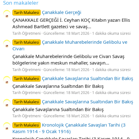
Son makaleler
Çanakkale Gerçeği
Tarih Makalesi
ÇANAKKALE GERÇEĞİ İ. Ceyhan KOÇ Kitabın yazarı Ellis
Ashmead Bartlett gazeteci ve savaş...
Tarih Öğretmeni
Güncelleme:
18 Mart 2026
1 dakika okuma süresi
Çanakkale Muharebelerinde Gelibolu ve
Tarih Makalesi
Civarı
Çanakkale Muharebelerinde Gelibolu ve Civarı Savaş
bölgelerine yakın meskun mahaller, savaşın...
Tarih Öğretmeni
Güncelleme:
18 Mart 2026
1 dakika okuma süresi
Çanakkale Savaşlarına Sualtından Bir Bakış
Tarih Makalesi
Çanakkale Savaşlarına Sualtından Bir Bakış
Tarih Öğretmeni
Güncelleme:
18 Mart 2026
1 dakika okuma süresi
Çanakkale Savaşlarına Sualtından Bir Bakış
Tarih Makalesi
Çanakkale Savaşlarına Sualtından Bir Bakış
Tarih Öğretmeni
Güncelleme:
18 Mart 2026
1 dakika okuma süresi
Kronolojik Çanakkale Savaşları Tarihi (3
Tarih Makalesi
Kasım 1914 - 9 Ocak 1916)
Kronolojik Çanakkale Savaşları Tarihi (3 Kasım 1914 - 9