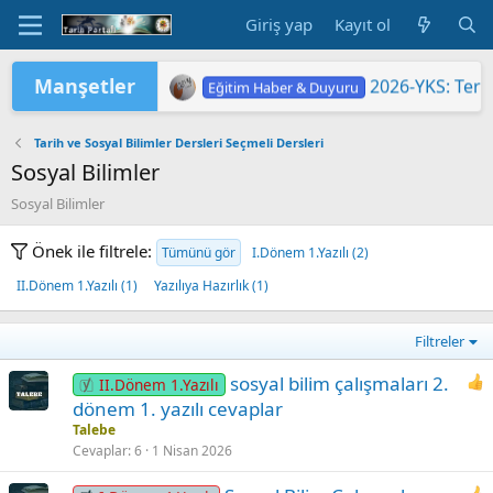
Giriş yap
Kayıt ol
Manşetler
2026-YKS: Sına
Eğitim Haber & Duyuru
2026-YKS: Terc
Eğitim Haber & Duyuru
2026 Yükseköğretim Kurumları Sınavı 
TÜRKİYE YÜZYILI MAARİF MODELİ'
2026 HAZİRAN DÖNEMİ MESLEKİ Ç
"2026 ORTAÖĞ
LGS KAPSAMIN
Yükseköğretim 
MEB'DE PASAP
ORTAÖĞRETİM Ö
Eğitim Haber & Duyuru
Eğitim Haber & Duyuru
Eğitim Haber & Duyuru
Eğitim Haber & Duyuru
Eğitim Haber & Duyuru
Tarih ve Sosyal Bilimler Dersleri Seçmeli Dersleri
Sosyal Bilimler
Sosyal Bilimler
Önek ile filtrele:
Tümünü gör
I.Dönem 1.Yazılı (2)
II.Dönem 1.Yazılı (1)
Yazılıya Hazırlık (1)
Filtreler
sosyal bilim çalışmaları 2.
II.Dönem 1.Yazılı
dönem 1. yazılı cevaplar
Talebe
Cevaplar
6
1 Nisan 2026