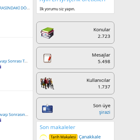
İKİ DÜNYA SAVAŞI ARASINDAKİ DÖNEMDE DÜNYADA MEYDANE GELEN SİYASİ VE EKONOMİK GELİŞMELER
İlk yorumu siz yapın.
Konular
2.723
Mesajlar
5.498
ı Sonrası Türkiye
i
Kullanıcılar
1.737
Son üye
şirazi
rasında Türkiye ve Dünya
i
Son makaleler
Çanakkale
Tarih Makalesi