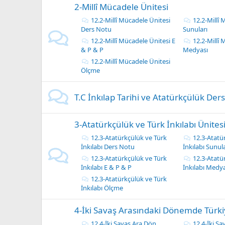
2-Millî Mücadele Ünitesi
12.2-Millî Mücadele Ünitesi
12.2-Millî
Ders Notu
Sunuları
12.2-Millî Mücadele Ünitesi E
12.2-Millî
& P & P
Medyası
12.2-Millî Mücadele Ünitesi
Ölçme
T.C İnkılap Tarihi ve Atatürkçülük Der
3-Atatürkçülük ve Türk İnkılabı Ünites
12.3-Atatürkçülük ve Türk
12.3-Atatü
İnkılabı Ders Notu
İnkılabı Sunula
12.3-Atatürkçülük ve Türk
12.3-Atatü
İnkılabı E & P & P
İnkılabı Medya
12.3-Atatürkçülük ve Türk
İnkılabı Ölçme
4-İki Savaş Arasındaki Dönemde Türk
12.4-İki Savaş Ara Dön
12.4-İki S