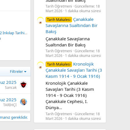
Tarih Öğretmeni
Güncelleme:
18
Mart 2026
1 dakika okuma süresi
Çanakkale
Tarih Makalesi
Savaşlarına Sualtından Bir
Bakış
nkılap Tarihi 2.Dönem 2.Sınav Soruları ve Cevapları
Çanakkale Savaşlarına
n
Sualtından Bir Bakış
Tarih Öğretmeni
Güncelleme:
18
Mart 2026
1 dakika okuma süresi
Kronolojik
Tarih Makalesi
Çanakkale Savaşları Tarihi (3
Filtreler
Kasım 1914 - 9 Ocak 1916)
uz 2025
Kronolojik Çanakkale
Sancak
Savaşları Tarihi (3 Kasım
1914 - 9 Ocak 1916)
uz 2025
Çanakkale Cephesi, I.
TARİHÇİ
Dünya...
Tarih Öğretmeni
Güncelleme:
18
anız gereklidir.
Mart 2026
1 dakika okuma süresi