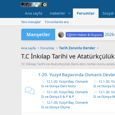
Ana sayfa
Haberler
Forumlar
Sosyal
Yeni mesajlar
Forumlarda ara
Manşetler
2026-
Eğitim Haber & Duyuru
2026 Yükseköğretim Kurumlar
TÜRKİYE YÜZYILI MAARİF
2026 HAZİRAN DÖNEMİ M
2026-
"202
LGS 
Yükse
MEB'
ORTA
Eğitim Haber & Duyuru
Eğitim Haber & Duyuru
Eğitim Haber & Duyuru
Eğitim Haber & Duyuru
Eğitim Haber & Duyuru
Eğitim Haber & Duyuru
Ana sayfa
Forumlar
Tarih Zorunlu Dersler
T.C İnkılap Tarihi ve Atatürkçülük
T.C İnkılap Tarihi ve Atatürkçülük Dersi ders notları konu anlatıml
1-20. Yüzyıl Başlarında Osmanlı Devle
12.1-20. Yüzyıl Baş. Osmanlı
12.1-20. Yü
D. ve Dünya Ders Notu
D. ve Dünya S
12.1-20. Yüzyıl Baş. Osmanlı
12.1-20. Yü
D. ve Dünya E & P & P
D. ve Dünya M
12.1-20. Yüzyıl Baş. Osmanlı
D. ve Dünya Ölçme