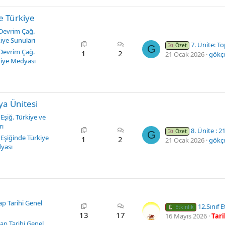
e Türkiye
Devrim Çağ.
iye Sunuları
7. Ünite: Toplumsal Devrim
Özet
G
Devrim Çağ.
1
2
21 Ocak 2026
gökç
iye Medyası
ya Ünitesi
 Eşiğ. Türkiye ve
rı
8. Ünite : 21. Yüzyılın E
Özet
G
 Eşiğinde Türkiye
1
2
21 Ocak 2026
gökç
yası
lap Tarihi Genel
12.Sınıf Et
Etkinlik
13
17
16 Mayıs 2026
Tar
ılap Tarihi Genel