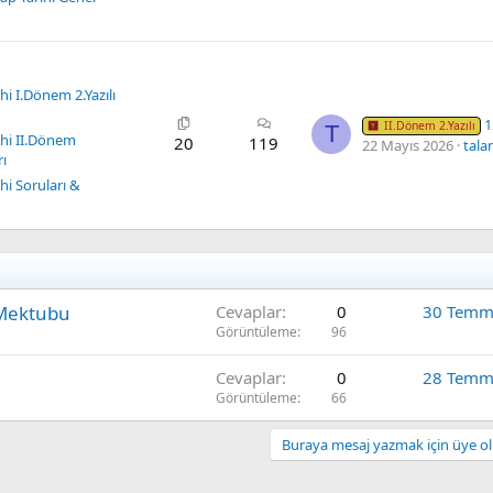
ihi I.Dönem 2.Yazılı
12 İ
II.Dönem 2.Yazılı
T
ihi II.Dönem
20
119
22 Mayıs 2026
tala
rı
ihi Soruları &
 Mektubu
Cevaplar
0
30 Temm
Görüntüleme
96
Cevaplar
0
28 Temm
Görüntüleme
66
Buraya mesaj yazmak için üye olm