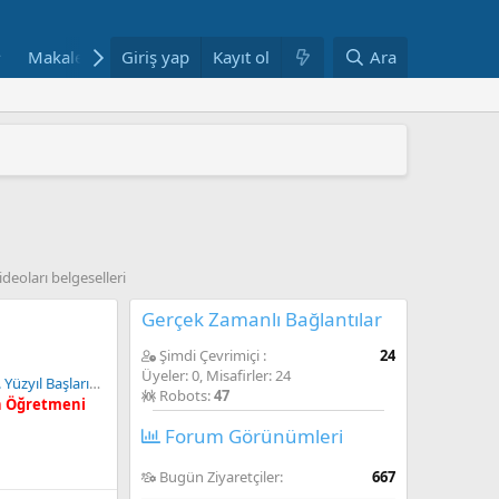
Makaleler
Giriş yap
Fotoğraflar
Kayıt ol
Bloglar
Ara
Haftanın Yazılar
 ARAŞTIRMAYLA DESTEKLENDİ
" YAYIMLANDI
mi yeniden yapılandırıyor
AŞINDI
ANDI
ideoları belgeselleri
Gerçek Zamanlı Bağlantılar
Şimdi Çevrimiçi
24
Üyeler: 0, Misafirler: 24
nda Osmanlı Devleti ve Dünya Özeti
Robots:
47
h Öğretmeni
Forum Görünümleri
Bugün Ziyaretçiler
667