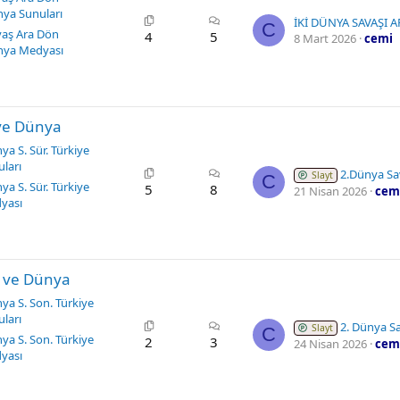
nya Sunuları
C
avaş Ara Dön
4
5
8 Mart 2026
cemi
nya Medyası
 ve Dünya
nya S. Sür. Türkiye
ları
2.Dünya Savaş
Slayt
C
nya S. Sür. Türkiye
5
8
21 Nisan 2026
cem
yası
e ve Dünya
nya S. Son. Türkiye
ları
2. Dünya Savaşı Son
Slayt
C
nya S. Son. Türkiye
2
3
24 Nisan 2026
cem
yası