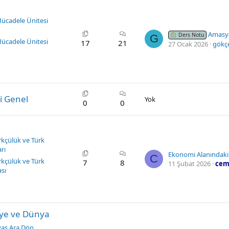
 Mücadele Ünitesi
Amasya Görüşmeleri | 
Ders Notu
G
 Mücadele Ünitesi
17
21
27 Ocak 2026
gökç
si Genel
Yok
0
0
i
rkçülük ve Türk
rı
Ekonomi Alanındaki
C
rkçülük ve Türk
7
8
11 Şubat 2026
cem
sı
iye ve Dünya
avaş Ara Dön