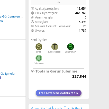
Aylık ziyaretçiler
15.654
Yıllık ziyaretçiler
445.760
Son Osmanlı Mebuslar Meclisi | Misak-ı Milli
Yeni mesajlar
0
en
Mesajlar
5.498
Makale Görüntülemeleri
26
Üyeler
1.737
Yeni Üyeler
Ş
T
B
şirazi
turkerkocas1
Bentytman
Ö
özlemakın
Toplam Görüntülenme
 Gelişmeler
227.844
i
Free Advanced Statistic V 1.6
Ayın En İyi İçerik Üreticileri