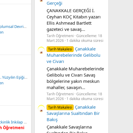
Gerçeği
ÇANAKKALE GERÇEĞİ İ.
Ceyhan KOÇ Kitabın yazarı
Ellis Ashmead Bartlett
 Çağında Dünya ve Türkiye Özeti
gazeteci ve savaş...
en
Tarih Öğretmeni
Güncelleme:
18
Mart 2026
1 dakika okuma süresi
Çanakkale
Tarih Makalesi
Muharebelerinde Gelibolu
ve Civarı
Çanakkale Muharebelerinde
Gelibolu ve Civarı Savaş
şiğinde Türkiye ve Dünya Özeti
bölgelerine yakın meskun
en
mahaller, savaşın...
Tarih Öğretmeni
Güncelleme:
18
Mart 2026
1 dakika okuma süresi
Çanakkale
Tarih Makalesi
Savaşlarına Sualtından Bir
Bakış
kinlik İnkılap Ogm
Çanakkale Savaşlarına
ih Öğretmeni
Sualtından Bir Bakış