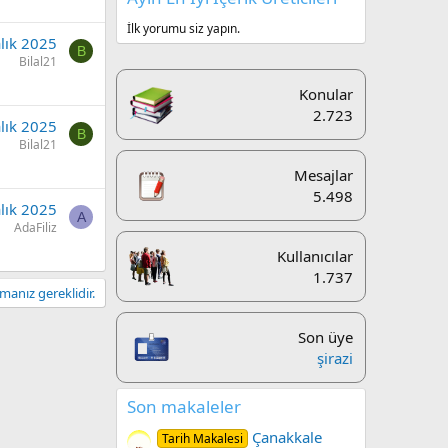
İlk yorumu siz yapın.
lık 2025
B
Bilal21
Konular
2.723
lık 2025
B
Bilal21
Mesajlar
5.498
lık 2025
A
AdaFiliz
Kullanıcılar
1.737
anız gereklidir.
Son üye
şirazi
Son makaleler
Çanakkale
Tarih Makalesi