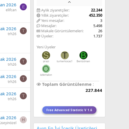
san 2026
E
elifcan
Aylık ziyaretçiler
22.244
Yıllık ziyaretçiler
452.350
Yeni mesajlar
3
Mesajlar
5.498
cak 2026
Makale Görüntülemeleri
26
T
trh26
Üyeler
1.737
Yeni Üyeler
Ş
T
B
cak 2026
T
şirazi
turkerkocas1
Bentytman
trh26
Ö
özlemakın
cak 2026
T
trh26
Toplam Görüntülenme
227.844
cak 2026
T
trh26
Free Advanced Statistic V 1.6
cak 2026
H
üseyinözel
Ayın En İyi İçerik Üreticileri