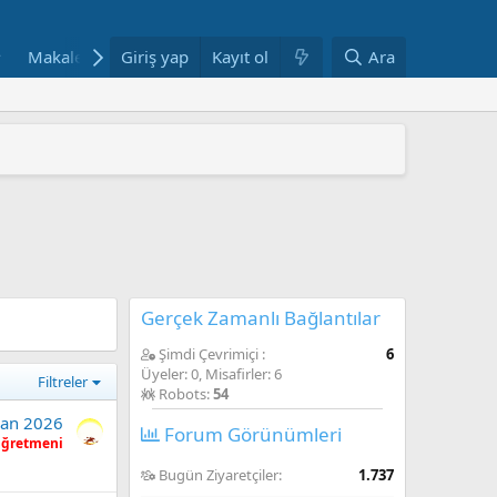
Makaleler
Giriş yap
Fotoğraflar
Kayıt ol
Bloglar
Ara
Haftanın Yazılar
 ARAŞTIRMAYLA DESTEKLENDİ
" YAYIMLANDI
mi yeniden yapılandırıyor
AŞINDI
ANDI
Gerçek Zamanlı Bağlantılar
Şimdi Çevrimiçi
6
Üyeler: 0, Misafirler: 6
Filtreler
Robots:
54
san 2026
Forum Görünümleri
Öğretmeni
Bugün Ziyaretçiler
1.737