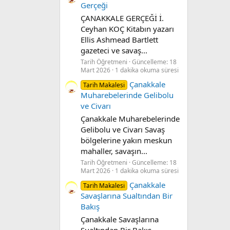
Gerçeği
ÇANAKKALE GERÇEĞİ İ.
Ceyhan KOÇ Kitabın yazarı
Ellis Ashmead Bartlett
gazeteci ve savaş...
Tarih Öğretmeni
Güncelleme:
18
Mart 2026
1 dakika okuma süresi
Çanakkale
Tarih Makalesi
Muharebelerinde Gelibolu
ve Civarı
Çanakkale Muharebelerinde
Gelibolu ve Civarı Savaş
bölgelerine yakın meskun
mahaller, savaşın...
Tarih Öğretmeni
Güncelleme:
18
Mart 2026
1 dakika okuma süresi
Çanakkale
Tarih Makalesi
Savaşlarına Sualtından Bir
Bakış
Çanakkale Savaşlarına
Sualtından Bir Bakış