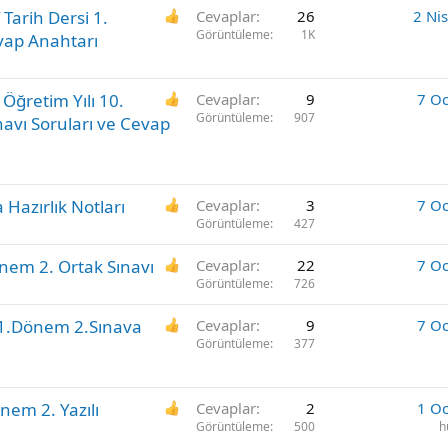
 Tarih Dersi 1.
Cevaplar
26
2 Ni
Görüntüleme
1K
evap Anahtarı
Öğretim Yılı 10.
Cevaplar
9
7 O
Görüntüleme
907
ınavı Soruları ve Cevap
 Hazırlık Notları
Cevaplar
3
7 O
Görüntüleme
427
önem 2. Ortak Sınavı
Cevaplar
22
7 O
Görüntüleme
726
f 1.Dönem 2.Sınava
Cevaplar
9
7 O
Görüntüleme
377
önem 2. Yazılı
Cevaplar
2
1 O
Görüntüleme
500
h