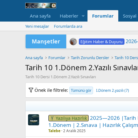
Ana sayfa
Haberler
Forumlar
Sosyal
Yeni mesajlar
Forumlarda ara
Manşetler
2026-
Eğitim Haber & Duyuru
2026 Yükseköğretim Kurumlar
2026-
TÜRKİYE YÜZYILI MAARİF
2026 HAZİRAN DÖNEMİ M
"202
LGS 
Yükse
MEB'
ORTA
Eğitim Haber & Duyuru
Eğitim Haber & Duyuru
Eğitim Haber & Duyuru
Eğitim Haber & Duyuru
Eğitim Haber & Duyuru
Eğitim Haber & Duyuru
Ana sayfa
Forumlar
Tarih Zorunlu Dersler
Tarih 10 Ders
Tarih 10 1.Dönem 2.Yazılı Sınavla
Tarih 10 Dersi 1.Dönem 2.Yazılı Sınavları
Önek ile filtrele:
Tümünü gör
I.Dönem 2.yazılı (7)
2025—2026 |Tarih De
Yazılıya Hazırlık
1.Dönem | 2.Sınava | Hazırlık Çalışm
Talebe
2 Aralık 2025