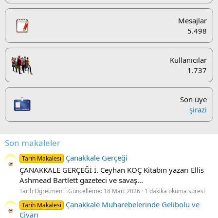
Mesajlar
5.498
Kullanıcılar
1.737
Son üye
şirazi
Son makaleler
Çanakkale Gerçeği
Tarih Makalesi
ÇANAKKALE GERÇEĞİ İ. Ceyhan KOÇ Kitabın yazarı Ellis
Ashmead Bartlett gazeteci ve savaş...
Tarih Öğretmeni
Güncelleme:
18 Mart 2026
1 dakika okuma süresi
Çanakkale Muharebelerinde Gelibolu ve
Tarih Makalesi
Civarı