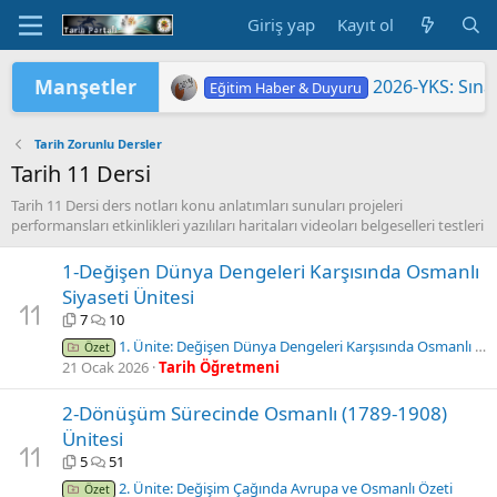
Giriş yap
Kayıt ol
Manşetler
2026-YKS: Sına
Eğitim Haber & Duyuru
2026 Yükseköğretim Kurumları Sınavı 
TÜRKİYE YÜZYILI MAARİF MODELİ'
2026 HAZİRAN DÖNEMİ MESLEKİ Ç
2026-YKS: Terc
"2026 ORTAÖĞ
LGS KAPSAMIN
Yükseköğretim 
MEB'DE PASAP
ORTAÖĞRETİM Ö
Eğitim Haber & Duyuru
Eğitim Haber & Duyuru
Eğitim Haber & Duyuru
Eğitim Haber & Duyuru
Eğitim Haber & Duyuru
Eğitim Haber & Duyuru
Tarih Zorunlu Dersler
Tarih 11 Dersi
Tarih 11 Dersi ders notları konu anlatımları sunuları projeleri
performansları etkinlikleri yazılıları haritaları videoları belgeselleri testleri
1-Değişen Dünya Dengeleri Karşısında Osmanlı
Siyaseti Ünitesi
7
10
1. Ünite: Değişen Dünya Dengeleri Karşısında Osmanlı Siyaseti (1595-1774) Özeti
Özet
21 Ocak 2026
Tarih Öğretmeni
2-Dönüşüm Sürecinde Osmanlı (1789-1908)
Ünitesi
5
51
2. Ünite: Değişim Çağında Avrupa ve Osmanlı Özeti
Özet