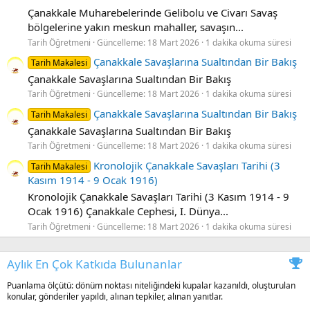
Çanakkale Muharebelerinde Gelibolu ve Civarı Savaş
bölgelerine yakın meskun mahaller, savaşın...
Tarih Öğretmeni
Güncelleme:
18 Mart 2026
1 dakika okuma süresi
Çanakkale Savaşlarına Sualtından Bir Bakış
Tarih Makalesi
Çanakkale Savaşlarına Sualtından Bir Bakış
Tarih Öğretmeni
Güncelleme:
18 Mart 2026
1 dakika okuma süresi
Çanakkale Savaşlarına Sualtından Bir Bakış
Tarih Makalesi
Çanakkale Savaşlarına Sualtından Bir Bakış
Tarih Öğretmeni
Güncelleme:
18 Mart 2026
1 dakika okuma süresi
Kronolojik Çanakkale Savaşları Tarihi (3
Tarih Makalesi
Kasım 1914 - 9 Ocak 1916)
Kronolojik Çanakkale Savaşları Tarihi (3 Kasım 1914 - 9
Ocak 1916) Çanakkale Cephesi, I. Dünya...
Tarih Öğretmeni
Güncelleme:
18 Mart 2026
1 dakika okuma süresi
Aylık En Çok Katkıda Bulunanlar
Puanlama ölçütü: dönüm noktası niteliğindeki kupalar kazanıldı, oluşturulan
konular, gönderiler yapıldı, alınan tepkiler, alınan yanıtlar.