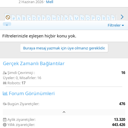
2 Haziran 2026
Mell
#
A
B
C
D
E
F
G
H
I
J
K
L
M
N
O
P
Q
R
S
T
U
V
Filtreler
Filtrelerinizle eşleşen hiçbir konu yok.
Buraya mesaj yazmak için üye olmanız gereklidir.
Gerçek Zamanlı Bağlantılar
Şimdi Çevrimiçi
16
Üyeler: 0, Misafirler: 16
Robots:
17
Forum Görünümleri
Bugün Ziyaretçiler
476
Aylık ziyaretçiler
13.320
Yıllık ziyaretçiler
443.426