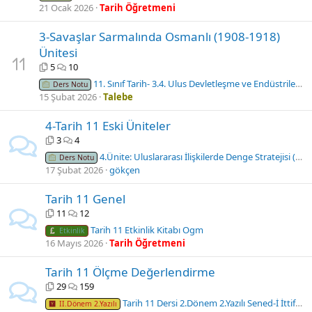
21 Ocak 2026
Tarih Öğretmeni
3-Savaşlar Sarmalında Osmanlı (1908-1918)
Ünitesi
5
10
11. Sınıf Tarih- 3.4. Ulus Devletleşme ve Endüstrileşme Süreçlerinde Sosyal Hayat.
Ders Notu
15 Şubat 2026
Talebe
4-Tarih 11 Eski Üniteler
3
4
4.Ünite: Uluslararası İlişkilerde Denge Stratejisi (1774-1914)
Ders Notu
17 Şubat 2026
gökçen
Tarih 11 Genel
11
12
Tarih 11 Etkinlik Kitabı Ogm
Etkinlik
16 Mayıs 2026
Tarih Öğretmeni
Tarih 11 Ölçme Değerlendirme
29
159
Tarih 11 Dersi 2.Dönem 2.Yazılı Sened-İ İttifak Grubu Sorular ve Cevaplar
II.Dönem 2.Yazılı