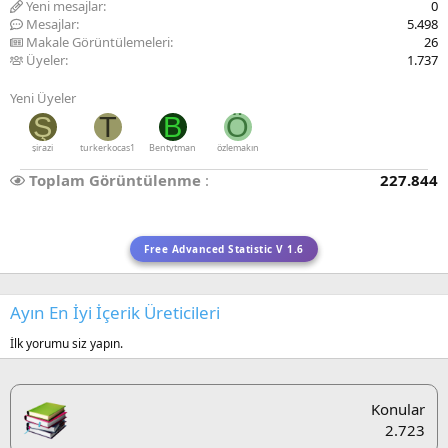
Yeni mesajlar
0
Mesajlar
5.498
Makale Görüntülemeleri
26
Üyeler
1.737
Yeni Üyeler
Ş
T
B
Ö
şirazi
turkerkocas1
Bentytman
özlemakın
Toplam Görüntülenme
227.844
Free Advanced Statistic V 1.6
Ayın En İyi İçerik Üreticileri
İlk yorumu siz yapın.
Konular
2.723