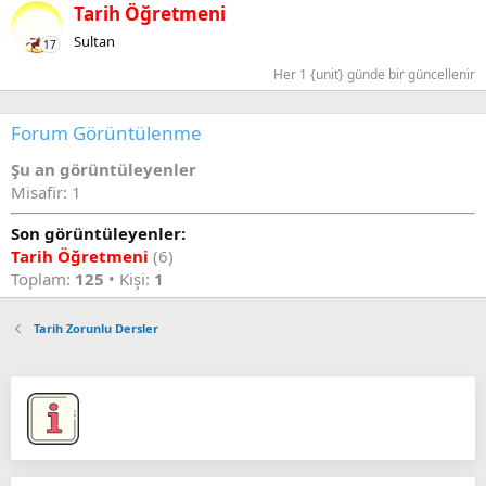
Tarih Öğretmeni
Sultan
17
Her 1 {unit} günde bir güncellenir
Forum Görüntülenme
Şu an görüntüleyenler
Misafir: 1
Son görüntüleyenler:
Tarih Öğretmeni
(6)
Toplam:
125
• Kişi:
1
Tarih Zorunlu Dersler
Kendinize dürüst davranın ve pozitif cümleler
kurun. Kendinize pozitif cümleler kurduğunuzda
bütün negatifler yavaş yavaş ortadan kalkacaktır.