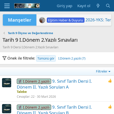
Giriş yap
Kayıt ol
Manşetler
2026-YKS: Terc
Eğitim Haber & Duyuru
2026-YKS: Sına
Eğitim Haber & Duyuru
2026 Yükseköğretim Kurumları Sınavı 
TÜRKİYE YÜZYILI MAARİF MODELİ'
2026 HAZİRAN DÖNEMİ MESLEKİ Ç
"2026 ORTAÖĞ
LGS KAPSAMIN
Yükseköğretim 
MEB'DE PASAP
ORTAÖĞRETİM Ö
Eğitim Haber & Duyuru
Eğitim Haber & Duyuru
Eğitim Haber & Duyuru
Eğitim Haber & Duyuru
Eğitim Haber & Duyuru
Tarih 9 Ölçme ve Değerlendirme
Tarih 9 I.Dönem 2.Yazılı Sınavları
Tarih 9 Dersi I.Dönem 2.Yazılı Sınavları
Önek ile filtrele:
Tümünü gör
I.Dönem 2.yazılı (7)
Filtreler
9. Sınıf Tarih Dersi I.
I.Dönem 2.yazılı
Dönem II. Yazılı Soruları A
Talebe
Cevaplar
22
30 Mart 2026
9. Sınıf Tarih Dersi I.
I.Dönem 2.yazılı
Dönem II. Yazılı Soruları B