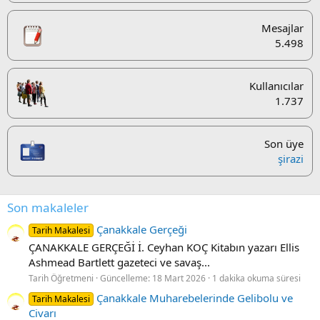
Mesajlar
5.498
Kullanıcılar
1.737
Son üye
şirazi
Son makaleler
Çanakkale Gerçeği
Tarih Makalesi
ÇANAKKALE GERÇEĞİ İ. Ceyhan KOÇ Kitabın yazarı Ellis
Ashmead Bartlett gazeteci ve savaş...
Tarih Öğretmeni
Güncelleme:
18 Mart 2026
1 dakika okuma süresi
Çanakkale Muharebelerinde Gelibolu ve
Tarih Makalesi
Civarı