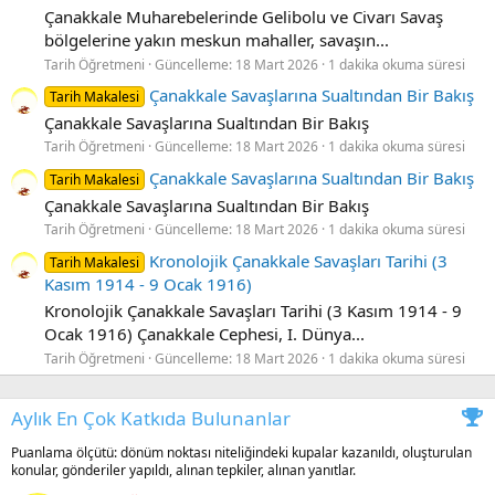
Çanakkale Muharebelerinde Gelibolu ve Civarı Savaş
bölgelerine yakın meskun mahaller, savaşın...
Tarih Öğretmeni
Güncelleme:
18 Mart 2026
1 dakika okuma süresi
Çanakkale Savaşlarına Sualtından Bir Bakış
Tarih Makalesi
Çanakkale Savaşlarına Sualtından Bir Bakış
Tarih Öğretmeni
Güncelleme:
18 Mart 2026
1 dakika okuma süresi
Çanakkale Savaşlarına Sualtından Bir Bakış
Tarih Makalesi
Çanakkale Savaşlarına Sualtından Bir Bakış
Tarih Öğretmeni
Güncelleme:
18 Mart 2026
1 dakika okuma süresi
Kronolojik Çanakkale Savaşları Tarihi (3
Tarih Makalesi
Kasım 1914 - 9 Ocak 1916)
Kronolojik Çanakkale Savaşları Tarihi (3 Kasım 1914 - 9
Ocak 1916) Çanakkale Cephesi, I. Dünya...
Tarih Öğretmeni
Güncelleme:
18 Mart 2026
1 dakika okuma süresi
Aylık En Çok Katkıda Bulunanlar
Puanlama ölçütü: dönüm noktası niteliğindeki kupalar kazanıldı, oluşturulan
konular, gönderiler yapıldı, alınan tepkiler, alınan yanıtlar.