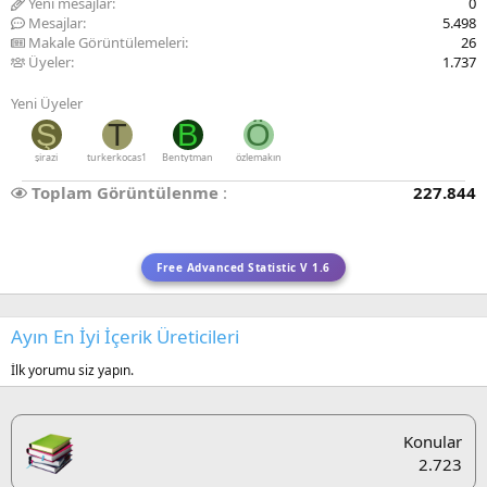
Yeni mesajlar
0
Mesajlar
5.498
Makale Görüntülemeleri
26
Üyeler
1.737
Yeni Üyeler
Ş
T
B
Ö
şirazi
turkerkocas1
Bentytman
özlemakın
Toplam Görüntülenme
227.844
Free Advanced Statistic V 1.6
Ayın En İyi İçerik Üreticileri
İlk yorumu siz yapın.
Konular
2.723