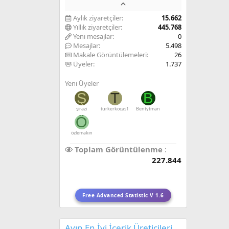
Aylık ziyaretçiler
15.662
Yıllık ziyaretçiler
445.768
Yeni mesajlar
0
Mesajlar
5.498
Makale Görüntülemeleri
26
Üyeler
1.737
Yeni Üyeler
Ş
T
B
şirazi
turkerkocas1
Bentytman
Ö
özlemakın
Toplam Görüntülenme
227.844
Free Advanced Statistic V 1.6
Ayın En İyi İçerik Üreticileri