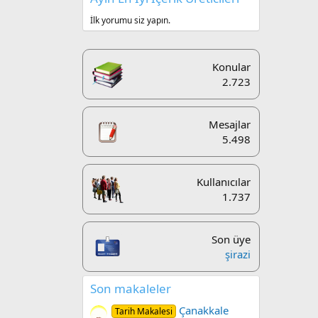
İlk yorumu siz yapın.
Konular
2.723
Mesajlar
5.498
Kullanıcılar
1.737
Son üye
şirazi
Son makaleler
Çanakkale
Tarih Makalesi