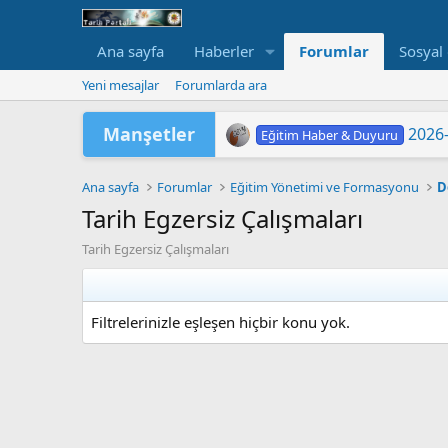
Ana sayfa
Haberler
Forumlar
Sosyal
Yeni mesajlar
Forumlarda ara
Manşetler
2026-
2026-
Eğitim Haber & Duyuru
Eğitim Haber & Duyuru
2026 Yükseköğretim Kurumlar
TÜRKİYE YÜZYILI MAARİF
2026 HAZİRAN DÖNEMİ M
"202
LGS 
Yükse
MEB'
ORTA
Eğitim Haber & Duyuru
Eğitim Haber & Duyuru
Eğitim Haber & Duyuru
Eğitim Haber & Duyuru
Eğitim Haber & Duyuru
Ana sayfa
Forumlar
Eğitim Yönetimi ve Formasyonu
D
Tarih Egzersiz Çalışmaları
Tarih Egzersiz Çalışmaları
Filtrelerinizle eşleşen hiçbir konu yok.