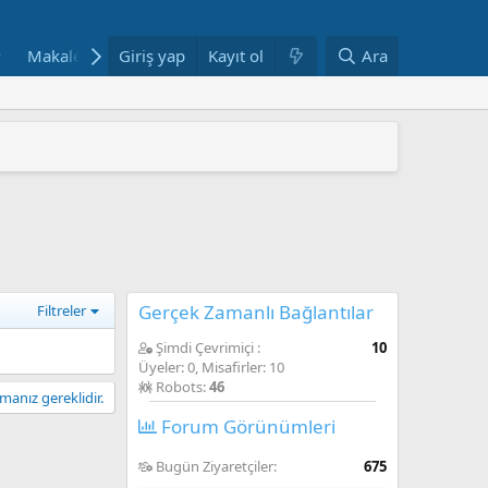
Makaleler
Giriş yap
Fotoğraflar
Kayıt ol
Bloglar
Ara
Haftanın Yazılar
 ARAŞTIRMAYLA DESTEKLENDİ
" YAYIMLANDI
mi yeniden yapılandırıyor
AŞINDI
ANDI
Gerçek Zamanlı Bağlantılar
Filtreler
Şimdi Çevrimiçi
10
Üyeler: 0, Misafirler: 10
Robots:
46
anız gereklidir.
Forum Görünümleri
Bugün Ziyaretçiler
675