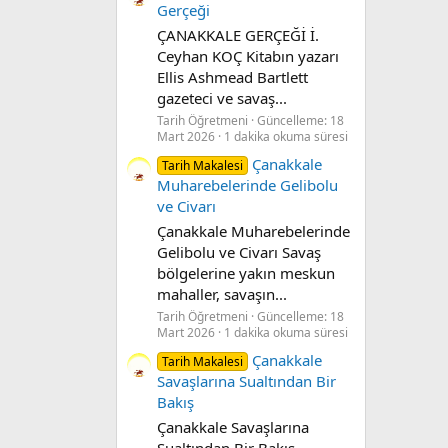
Gerçeği
ÇANAKKALE GERÇEĞİ İ.
Ceyhan KOÇ Kitabın yazarı
Ellis Ashmead Bartlett
gazeteci ve savaş...
Tarih Öğretmeni
Güncelleme:
18
Mart 2026
1 dakika okuma süresi
Çanakkale
Tarih Makalesi
Muharebelerinde Gelibolu
ve Civarı
Çanakkale Muharebelerinde
Gelibolu ve Civarı Savaş
bölgelerine yakın meskun
mahaller, savaşın...
Tarih Öğretmeni
Güncelleme:
18
Mart 2026
1 dakika okuma süresi
Çanakkale
Tarih Makalesi
Savaşlarına Sualtından Bir
Bakış
Çanakkale Savaşlarına
Sualtından Bir Bakış