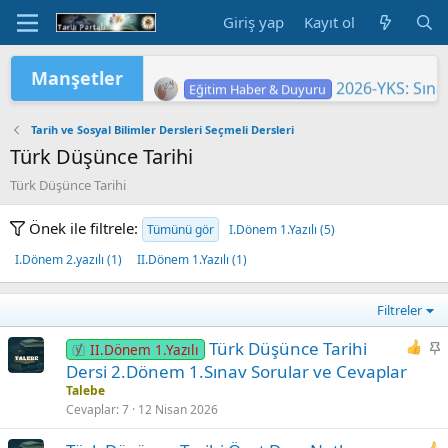
Giriş yap
Kayıt ol
Manşetler
2026-YKS: Sına
Eğitim Haber & Duyuru
2026 Yükseköğretim Kurumları Sınavı 
TÜRKİYE YÜZYILI MAARİF MODELİ'
2026 HAZİRAN DÖNEMİ MESLEKİ Ç
2026-YKS: Terc
"2026 ORTAÖĞ
LGS KAPSAMIN
Yükseköğretim 
MEB'DE PASAP
ORTAÖĞRETİM Ö
Eğitim Haber & Duyuru
Eğitim Haber & Duyuru
Eğitim Haber & Duyuru
Eğitim Haber & Duyuru
Eğitim Haber & Duyuru
Eğitim Haber & Duyuru
Tarih ve Sosyal Bilimler Dersleri Seçmeli Dersleri
Türk Düşünce Tarihi
Türk Düşünce Tarihi
Önek ile filtrele:
Tümünü gör
I.Dönem 1.Yazılı (5)
I.Dönem 2.yazılı (1)
II.Dönem 1.Yazılı (1)
Filtreler
S
Türk Düşünce Tarihi
II.Dönem 1.Yazılı
a
Dersi 2.Dönem 1.Sınav Sorular ve Cevaplar
b
Talebe
i
Cevaplar
7
12 Nisan 2026
t