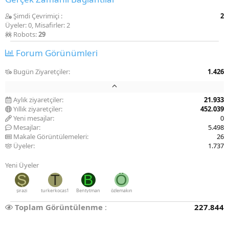
Şimdi Çevrimiçi
2
Üyeler: 0, Misafirler: 2
Robots:
29
Forum Görünümleri
Bugün Ziyaretçiler
1.426
Aylık ziyaretçiler
21.933
Yıllık ziyaretçiler
452.039
Yeni mesajlar
0
Mesajlar
5.498
Makale Görüntülemeleri
26
Üyeler
1.737
Yeni Üyeler
Ş
T
B
Ö
şirazi
turkerkocas1
Bentytman
özlemakın
Toplam Görüntülenme
227.844