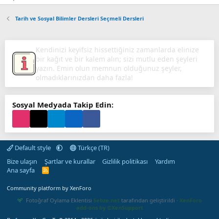
Tarih ve Sosyal Bilimler Dersleri Seçmeli Dersleri
Olumsuzlukların içinde boğulduğunuzu
düşündüğünüz zamanlarda bu etmenlerden
uzaklaşarak kendinizi doğanın kollarına bırakın.
Sosyal Medyada Takip Edin:
Default style
Türkçe (TR)
Bize ulaşın
Şartlar ve kurallar
Gizlilik politikası
Yardım
Ana sayfa
R
S
S
Community platform by XenForo
Fotoğraf Oylama Eklentisi
Sebze.net
tarafından geliştirildi ·
XenForo
add-ons by ©XenSupport