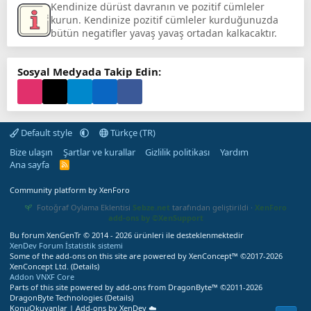
Kendinize dürüst davranın ve pozitif cümleler
kurun. Kendinize pozitif cümleler kurduğunuzda
bütün negatifler yavaş yavaş ortadan kalkacaktır.
Sosyal Medyada Takip Edin:
Default style
Türkçe (TR)
Bize ulaşın
Şartlar ve kurallar
Gizlilik politikası
Yardım
Ana sayfa
R
S
S
Community platform by XenForo
Fotoğraf Oylama Eklentisi
Sebze.net
tarafından geliştirildi ·
XenForo
add-ons by ©XenSupport
Bu forum XenGenTr © 2014 - 2026 ürünleri ile desteklenmektedir
XenDev Forum İstatistik sistemi
Some of the add-ons on this site are powered by
XenConcept™
©2017-2026
XenConcept Ltd. (
Details
)
Addon VNXF Core
Parts of this site powered by
add-ons from DragonByte™
©2011-2026
DragonByte Technologies
(
Details
)
KonuOkuyanlar | Add-ons by XenDev ☁️