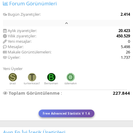
Forum Görünümleri
Bugün Ziyaretçiler
2.414
Aylık ziyaretçiler
20.423
Yıllık ziyaretçiler
450.529
Yeni mesajlar
0
Mesajlar
5.498
Makale Görüntülemeleri
26
Üyeler
1.737
Yeni Üyeler
Ş
T
B
Ö
şirazi
turkerkocas1
Bentytman
özlemakın
Toplam Görüntülenme
227.844
Free Advanced Statistic V 1.6
Ayın En İyi İçerik Üreticileri