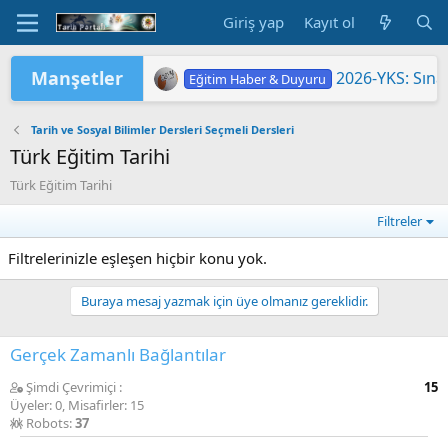
Giriş yap
Kayıt ol
Manşetler
2026-YKS: Sına
Eğitim Haber & Duyuru
2026 Yükseköğretim Kurumları Sınavı 
TÜRKİYE YÜZYILI MAARİF MODELİ'
2026 HAZİRAN DÖNEMİ MESLEKİ Ç
2026-YKS: Terc
"2026 ORTAÖĞ
LGS KAPSAMIN
Yükseköğretim 
MEB'DE PASAP
ORTAÖĞRETİM Ö
Eğitim Haber & Duyuru
Eğitim Haber & Duyuru
Eğitim Haber & Duyuru
Eğitim Haber & Duyuru
Eğitim Haber & Duyuru
Eğitim Haber & Duyuru
Tarih ve Sosyal Bilimler Dersleri Seçmeli Dersleri
Türk Eğitim Tarihi
Türk Eğitim Tarihi
Filtreler
Filtrelerinizle eşleşen hiçbir konu yok.
Buraya mesaj yazmak için üye olmanız gereklidir.
Gerçek Zamanlı Bağlantılar
Şimdi Çevrimiçi
15
Üyeler: 0, Misafirler: 15
Robots:
37