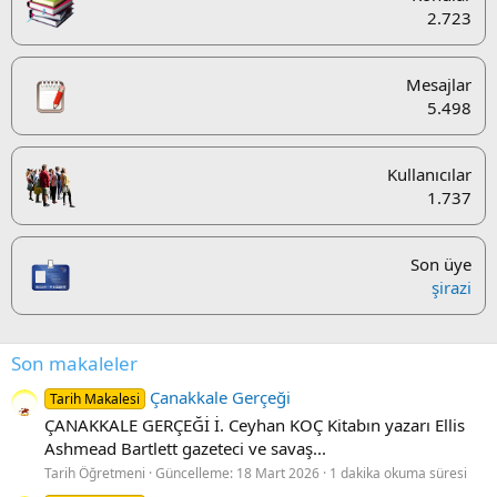
2.723
Mesajlar
5.498
Kullanıcılar
1.737
Son üye
şirazi
Son makaleler
Çanakkale Gerçeği
Tarih Makalesi
ÇANAKKALE GERÇEĞİ İ. Ceyhan KOÇ Kitabın yazarı Ellis
Ashmead Bartlett gazeteci ve savaş...
Tarih Öğretmeni
Güncelleme:
18 Mart 2026
1 dakika okuma süresi