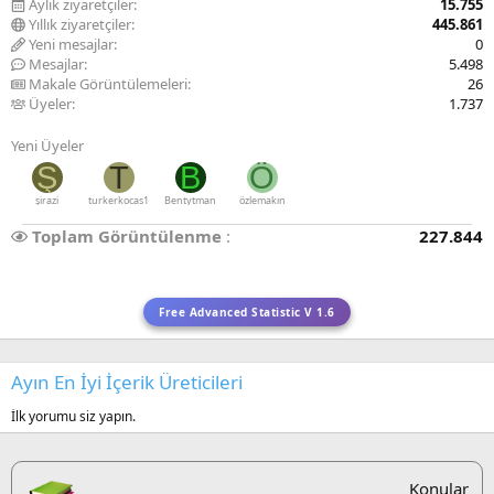
Aylık ziyaretçiler
15.755
Yıllık ziyaretçiler
445.861
Yeni mesajlar
0
Mesajlar
5.498
Makale Görüntülemeleri
26
Üyeler
1.737
Yeni Üyeler
Ş
T
B
Ö
şirazi
turkerkocas1
Bentytman
özlemakın
Toplam Görüntülenme
227.844
Free Advanced Statistic V 1.6
Ayın En İyi İçerik Üreticileri
İlk yorumu siz yapın.
Konular