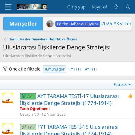
Giriş yap
Kayıt ol
Manşetler
2026-YKS: Terc
Eğitim Haber & Duyuru
2026 Yükseköğretim Kurumları Sınavı 
TÜRKİYE YÜZYILI MAARİF MODELİ'
2026 HAZİRAN DÖNEMİ MESLEKİ Ç
2026-YKS: Sına
"2026 ORTAÖĞ
LGS KAPSAMIN
Yükseköğretim 
MEB'DE PASAP
ORTAÖĞRETİM Ö
Eğitim Haber & Duyuru
Eğitim Haber & Duyuru
Eğitim Haber & Duyuru
Eğitim Haber & Duyuru
Eğitim Haber & Duyuru
Eğitim Haber & Duyuru
Tarih Dersleri Sınavlara Hazırlık ve Ölçme
Uluslararası İlişkilerde Denge Stratejisi
Uluslararası İlişkilerde Denge Stratejisi
Önek ile filtrele:
Tümünü gör
TYT (1)
AYT (1)
Filtreler
AYT TARAMA TESTİ-17 Uluslararası
AYT
İlişkilerde Denge Stratejisi (1774-1914)
Tarih Öğretmeni
Cevaplar
0
12 Nisan 2026
TYT TARAMA TESTİ-15 Uluslararası
TYT
İlişkilerde Denge Stratejisi (1774-1914)