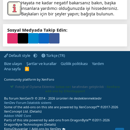
Hayata ne kadar negatif bakarsanız bakın, başka
insanlara yardımcı olduğunuzda iyi hissedersiniz.
Başkaları için bir şeyler yapın; bağışta bulunun.
Sosyal Medyada Takip Edin:
Default style
Türkçe (TR)
Bize ulaşın
Şartlar ve kurallar
Gizlilik politikası
Yardım
Ana sayfa
R
S
S
Community platform by XenForo
Fotoğraf Oylama Eklentisi
Sebze.net
tarafından geliştirildi ·
XenForo
add-ons by ©XenSupport
Bu forum XenGenTr © 2014 - 2026 ürünleri ile desteklenmektedir
XenDev Forum İstatistik sistemi
Some of the add-ons on this site are powered by
XenConcept™
©2017-2026
XenConcept Ltd. (
Details
)
Addon VNXF Core
Parts of this site powered by
add-ons from DragonByte™
©2011-2026
DragonByte Technologies
(
Details
)
KonuOkuyanlar | Add-ons by XenDev ☁️