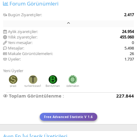
Forum Görünümleri
Bugün Ziyaretçiler
2.417
Aylık ziyaretçiler
24.954
Yıllık ziyaretçiler
455.060
Yeni mesajlar
0
Mesajlar
5.498
Makale Görüntülemeleri
26
Üyeler
1.737
Yeni Üyeler
Ş
T
B
Ö
şirazi
turkerkocas1
Bentytman
özlemakın
Toplam Görüntülenme
227.844
Free Advanced Statistic V 1.6
Ayın En İyi İçerik Üreticileri