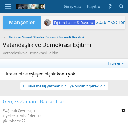
Giriş yap
Kayıt ol
Manşetler
2026-YKS: Terc
Eğitim Haber & Duyuru
2026-YKS: Sına
2026 Yükseköğretim Kurumları Sınavı 
TÜRKİYE YÜZYILI MAARİF MODELİ'
2026 HAZİRAN DÖNEMİ MESLEKİ Ç
"2026 ORTAÖĞ
LGS KAPSAMIN
Yükseköğretim 
MEB'DE PASAP
ORTAÖĞRETİM Ö
Eğitim Haber & Duyuru
Eğitim Haber & Duyuru
Eğitim Haber & Duyuru
Eğitim Haber & Duyuru
Eğitim Haber & Duyuru
Eğitim Haber & Duyuru
Tarih ve Sosyal Bilimler Dersleri Seçmeli Dersleri
Vatandaşlık ve Demokrasi Eğitimi
Vatandaşlık ve Demokrasi Eğitimi
Filtreler
Filtrelerinizle eşleşen hiçbir konu yok.
Buraya mesaj yazmak için üye olmanız gereklidir.
Gerçek Zamanlı Bağlantılar
Şimdi Çevrimiçi
12
Üyeler: 0, Misafirler: 12
Robots:
22