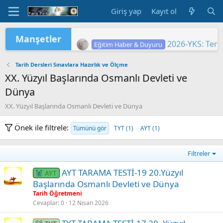
Giriş yap
Kayıt ol
Manşetler
2026-YKS: Sına
Eğitim Haber & Duyuru
2026 Yükseköğretim Kurumları Sınavı 
2026-YKS: Terc
TÜRKİYE YÜZYILI MAARİF MODELİ'
2026 HAZİRAN DÖNEMİ MESLEKİ Ç
"2026 ORTAÖĞ
LGS KAPSAMIN
Yükseköğretim 
MEB'DE PASAP
ORTAÖĞRETİM Ö
Eğitim Haber & Duyuru
Eğitim Haber & Duyuru
Eğitim Haber & Duyuru
Eğitim Haber & Duyuru
Eğitim Haber & Duyuru
Eğitim Haber & Duyuru
Tarih Dersleri Sınavlara Hazırlık ve Ölçme
XX. Yüzyıl Başlarında Osmanlı Devleti ve
Dünya
XX. Yüzyıl Başlarında Osmanlı Devleti ve Dünya
Önek ile filtrele:
Tümünü gör
TYT (1)
AYT (1)
Filtreler
AYT TARAMA TESTİ-19 20.Yüzyıl
AYT
Başlarında Osmanlı Devleti ve Dünya
Tarih Öğretmeni
Cevaplar
0
12 Nisan 2026