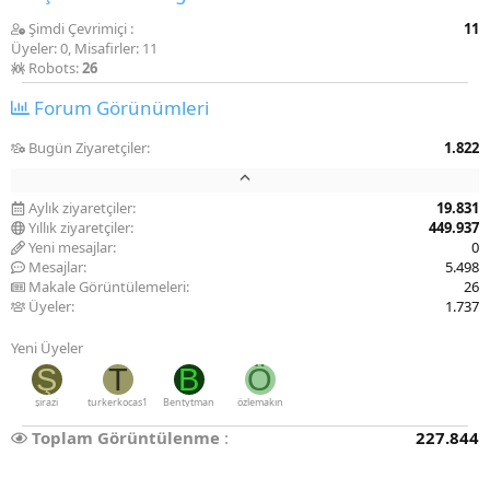
Şimdi Çevrimiçi
11
Üyeler: 0, Misafirler: 11
Robots:
26
Forum Görünümleri
Bugün Ziyaretçiler
1.822
Aylık ziyaretçiler
19.831
Yıllık ziyaretçiler
449.937
Yeni mesajlar
0
Mesajlar
5.498
Makale Görüntülemeleri
26
Üyeler
1.737
Yeni Üyeler
Ş
T
B
Ö
şirazi
turkerkocas1
Bentytman
özlemakın
Toplam Görüntülenme
227.844