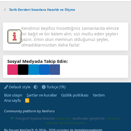
Tarih Dersleri Sınavlara Hazırlık ve Ölçme
Kendinizi keyifsiz hissettiğiniz zamanlarda elinize
bir kağıt ve bir kalem alın; sizi mutlu eden şeyleri
yazın. Emin olun memnun olduğunuz şeyler,
olmadıklarınızdan daha fazla!
Sosyal Medyada Takip Edin:
Default style
Türkçe (TR)
Bize ulaşın
Şartlar ve kurallar
Gizlilik politikası
Yardım
Ana sayfa
R
S
S
Community platform by XenForo
Fotoğraf Oylama Eklentisi
Sebze.net
tarafından geliştirildi ·
XenForo
add-ons by ©XenSupport
Bu forum XenGenTr © 2014 - 2026 ürünleri ile desteklenmektedir