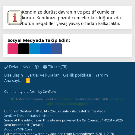
Kendinize dürüst davranın ve pozitif cümleler
kurun. Kendinize pozitif cümleler kurduğunuzda
bütün negatifler yavaş yavaş ortadan kalkacaktır.
Sosyal Medyada Takip Edin:
Default style
Türkçe (TR)
Bize ulaşın
Şartlar ve kurallar
Gizlilik politikası
Yardım
Ana sayfa
R
S
S
Community platform by XenForo
Fotoğraf Oylama Eklentisi
Sebze.net
tarafından geliştirildi ·
XenForo
add-ons by ©XenSupport
Bu forum XenGenTr © 2014 - 2026 ürünleri ile desteklenmektedir
XenDev Forum İstatistik sistemi
Some of the add-ons on this site are powered by
XenConcept™
©2017-2026
XenConcept Ltd. (
Details
)
Addon VNXF Core
Parts of this site powered by
add-ons from DragonByte™
©2011-2026