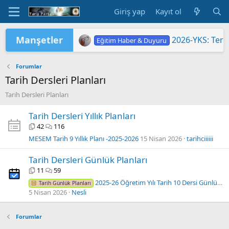
Giriş yap
Kayıt ol
Manşetler
2026-YKS: Terc
Eğitim Haber & Duyuru
2026 Yükseköğretim Kurumları Sınavı 
TÜRKİYE YÜZYILI MAARİF MODELİ'
2026 HAZİRAN DÖNEMİ MESLEKİ Ç
2026-YKS: Sına
"2026 ORTAÖĞ
LGS KAPSAMIN
Yükseköğretim 
MEB'DE PASAP
ORTAÖĞRETİM Ö
Eğitim Haber & Duyuru
Eğitim Haber & Duyuru
Eğitim Haber & Duyuru
Eğitim Haber & Duyuru
Eğitim Haber & Duyuru
Eğitim Haber & Duyuru
Forumlar
Tarih Dersleri Planları
Tarih Dersleri Planları
Tarih Dersleri Yıllık Planları
42
116
MESEM Tarih 9 Yıllık Planı -2025-2026
15 Nisan 2026
tarihciiiiii
Tarih Dersleri Günlük Planları
11
59
2025-26 Öğretim Yılı Tarih 10 Dersi Günlük Planları
Tarih Günlük Planları
5 Nisan 2026
Nesli
Forumlar