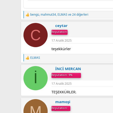
bengü
,
mahmut34
,
ELMAS
ve 24 diğerleri
T
e
p
ceytar
k
C
Reputation:
i
5%
l
e
17 Aralık 2025
r
teşekkürler
:
ELMAS
T
e
p
İNCİ MERCAN
k
İ
Reputation: 9%
i
l
e
17 Aralık 2025
r
TEŞEKKÜRLER.
:
mamoşi
M
Reputation:
1%