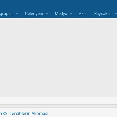
 gruplar
Neler yeni
Medya
Akış
Kaynaklar
YKS: Sınav Sonuçları Açıklandı