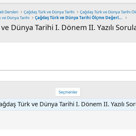
ı Sınavı (2026-YKS): Değerlendirme İşlemleri
 MODELİ'NİN BECERİ ODAKLI ÖLÇME YAKLAŞIMI, BİLİMSEL
ESLEKİ ÇALIŞMALARI BAŞLIYOR
YKS: Tercihlerin Alınması
6 ORTAÖĞRETİME GEÇİŞ TERCİH VE YERLEŞTİRME KILAVUZU
KAPSAMINDAKİ MERKEZÎ SINAV SONUÇLARI AÇIKLANDI
köğretim Kurulu geleceğin mesleklerine göre yükseköğreti
DE PASAPORT BAŞVURU İŞLEMLERİ ELEKTRONİK ORTAMA T
ÖĞRETİM ÖĞRENCİLERİ İÇİN "YAZ TATİLİ REHBERİ" YAYIML
li Dersleri
Çağdaş Türk ve Dünya Tarihi
 ve Dünya Tarihi
Çağdaş Türk ve Dünya Tarihi Ölçme Değerlendirme
ve Dünya Tarihi I. Dönem II. Yazılı Sorul
Seçmenler
ağdaş Türk ve Dünya Tarihi I. Dönem II. Yazılı So