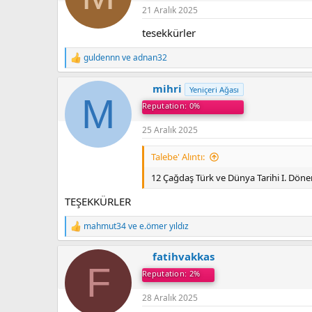
21 Aralık 2025
tesekkürler
guldennn
ve
adnan32
T
e
p
mihri
Yeniçeri Ağası
k
M
Reputation: 0%
i
l
e
25 Aralık 2025
r
:
Talebe' Alıntı:
12 Çağdaş Türk ve Dünya Tarihi I. Dönem
TEŞEKKÜRLER
mahmut34
ve
e.ömer yıldız
T
e
p
fatihvakkas
k
F
Reputation: 2%
i
l
e
28 Aralık 2025
r