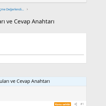
 ARAŞTIRMAYLA DESTEKLENDİ
" YAYIMLANDI
mi yeniden yapılandırıyor
AŞINDI
ANDI
Çağdaş Türk ve Dünya Tarihi Ölçme Değerlendirme
arı ve Cevap Anahtarı
ruları ve Cevap Anahtarı
#1
Konu sahibi