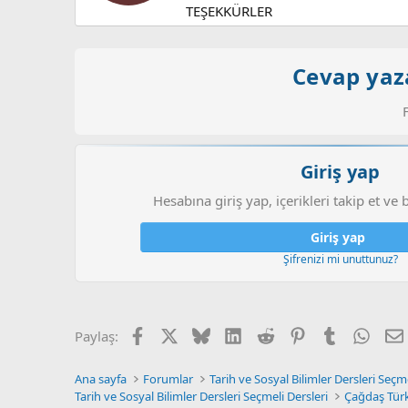
TEŞEKKÜRLER
:
Cevap yaza
Giriş yap
Hesabına giriş yap, içerikleri takip et ve 
Giriş yap
Şifrenizi mi unuttunuz?
Facebook
X (Twitter)
Bluesky
LinkedIn
Reddit
Pinterest
Tumblr
What
Paylaş:
Ana sayfa
Forumlar
Tarih ve Sosyal Bilimler Dersleri Seçme
Tarih ve Sosyal Bilimler Dersleri Seçmeli Dersleri
Çağdaş Türk