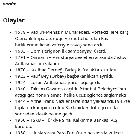
vardır.
Olaylar​
1578 – Vadiü’l-Mehazin Muharebesi, Portekizlilere karşı
Osmanlı İmparatorluğu ve müttefiği olan Fas
birliklerinin kesin zaferiyle savaş sona erdi.
1683 – Dom Perignon ilk şampanyayı üretti.
1791 – Osmanlı – Avusturya devletleri arasında Ziştovi
Antlaşması imzalandı.
1870 – Kızılhaç Derneği Birleşik Krallık’ta kuruldu.
1923 – Rauf Bey (Orbay) başbakanlıktan ayrıldı.
1924 – Lozan Antlaşması yürürlüğe girdi.
1940 – Taksim Gazinosu açıldı. İstanbul Belediyesi’nin
açtığı gazinonun amacı halka ucuz eğlence sağlamaktı.
1944 – Anne Frank Naziler tarafından yakalandı.1945’te
toplama kampında öldü.Saklanırken tuttuğu notlar
sonradan klasik haline geldi.
1950 – TSKB – Türkiye Sınai Kalkınma Bankası A.Ş.
kuruldu.
1958 – Uluslararası Para Fonu’nun baskısıyla yüksek