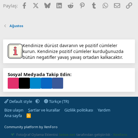
Facebook
X (Twitter)
Bluesky
LinkedIn
Reddit
Pinterest
Tumblr
WhatsApp
E-posta
Li
Paylaş:
Ağustos
Kendinize dürüst davranın ve pozitif cümleler
kurun. Kendinize pozitif cümleler kurduğunuzda
bütün negatifler yavaş yavaş ortadan kalkacaktır.
Sosyal Medyada Takip Edin:
Default style
Türkçe (TR)
Bize ulaşın
Şartlar ve kurallar
Gizlilik politikası
Yardım
Ana sayfa
R
S
S
Community platform by XenForo
Fotoğraf Oylama Eklentisi
Sebze.net
tarafından geliştirildi ·
XenForo