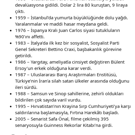
devalüasyona gidildi. Dolar 2 lira 80 kuruştan, 9 liraya
çıktı.
1959 – İstanbul’da yumurta büyüklüğünde dolu yağdı.
Yaralanmalar ve maddi hasar meydana geldi.
1976 – İspanya Kralı Juan Carlos siyasi tutukluların
%90’ını affetti.
1983 – İtalya’da ilk kez bir sosyalist, Sosyalist Parti
Genel Sekreteri Bettino Craxi, başbakanlık görevine
getirildi.
1986 – Yargıtay, ameliyatla cinsiyet değiştiren Bülent
Ersoy’un erkek olduğuna karar verdi.
1987 – Uluslararası Barış Araştırmaları Enstitüsü,
Türkiye’nin İran’a silah satan ülkeler arasında olduğunu
ileri sürdü.
1988 – Samsun ve Sinop sahillerine, zehirli oldukları
bildirilen çok sayıda varil vurdu.
1995 – Hırvatistan’nın Krayina Sırp Cumhuriyeti’ya karşı
saldırılarına başlamasıyla, Fırtına Harekâtı başladı.
2005 – Senarist Safa Önal, filme çekilmiş 395
senaryosuyla Guinness Rekorlar Kitabı’na girdi.