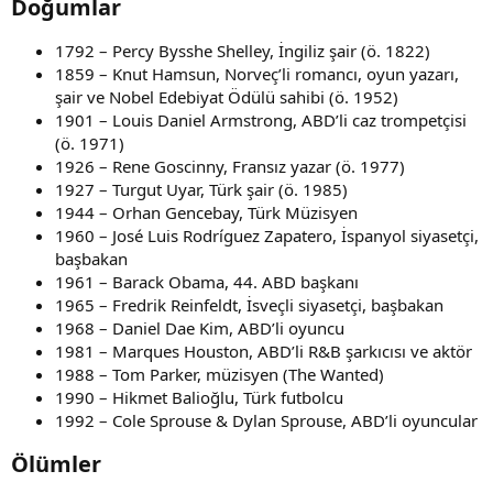
Doğumlar​
1792 – Percy Bysshe Shelley, İngiliz şair (ö. 1822)
1859 – Knut Hamsun, Norveç’li romancı, oyun yazarı,
şair ve Nobel Edebiyat Ödülü sahibi (ö. 1952)
1901 – Louis Daniel Armstrong, ABD’li caz trompetçisi
(ö. 1971)
1926 – Rene Goscinny, Fransız yazar (ö. 1977)
1927 – Turgut Uyar, Türk şair (ö. 1985)
1944 – Orhan Gencebay, Türk Müzisyen
1960 – José Luis Rodríguez Zapatero, İspanyol siyasetçi,
başbakan
1961 – Barack Obama, 44. ABD başkanı
1965 – Fredrik Reinfeldt, İsveçli siyasetçi, başbakan
1968 – Daniel Dae Kim, ABD’li oyuncu
1981 – Marques Houston, ABD’li R&B şarkıcısı ve aktör
1988 – Tom Parker, müzisyen (The Wanted)
1990 – Hikmet Balioğlu, Türk futbolcu
1992 – Cole Sprouse & Dylan Sprouse, ABD’li oyuncular
Ölümler​