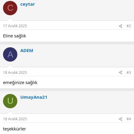
ceytar
k
C
i
l
e
r
17 Aralık 2025
#2
:
Eline sağlık
ADEM
A
18 Aralık 2025
#3
emeğinize sağlık
UmayAna21
U
18 Aralık 2025
#4
teşekkürler