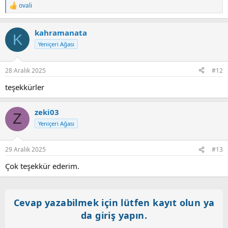
ovali
T
e
p
kahramanata
k
K
i
Yeniçeri Ağası
l
e
r
28 Aralık 2025
#12
:
teşekkürler
zeki03
Z
Yeniçeri Ağası
29 Aralık 2025
#13
Çok teşekkür ederim.
Cevap yazabilmek için lütfen kayıt olun ya
da giriş yapın.