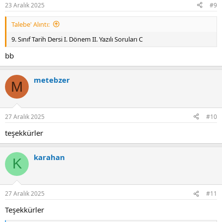
r
23 Aralık 2025
#9
:
Talebe' Alıntı:
9. Sınıf Tarih Dersi I. Dönem II. Yazılı Soruları C
bb
metebzer
M
27 Aralık 2025
#10
teşekkürler
karahan
K
27 Aralık 2025
#11
Teşekkürler