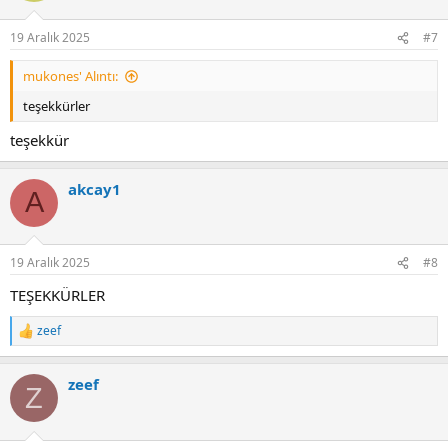
19 Aralık 2025
#7
mukones' Alıntı:
teşekkürler
teşekkür
akcay1
A
19 Aralık 2025
#8
TEŞEKKÜRLER
zeef
T
e
p
zeef
k
Z
i
l
e