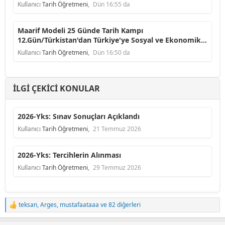
Kullanıcı
Tarih Öğretmeni
,
Dün 16:55 da
Maarif Modeli 25 Günde Tarih Kampı
12.Gün/Türkistan'dan Türkiye'ye Sosyal ve Ekonomik
Faaliyetler
Kullanıcı
Tarih Öğretmeni
,
Dün 16:50 da
İLGI ÇEKICI KONULAR
2026-Yks: Sınav Sonuçları Açıklandı
Kullanıcı
Tarih Öğretmeni
,
21 Temmuz 2026
2026-Yks: Tercihlerin Alınması
Kullanıcı
Tarih Öğretmeni
,
29 Temmuz 2026
teksan
,
Arges
,
mustafaataaa
ve 82 diğerleri
T
e
p