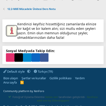
12.2-Millî Mücadele Ünitesi Ders Notu
Kendinizi keyifsiz hissettiğiniz zamanlarda elinize
bir kağıt ve bir kalem alın; sizi mutlu eden şeyleri
yazın. Emin olun memnun olduğunuz şeyler,
olmadıklarınızdan daha fazla!
Sosyal Medyada Takip Edin:
Default style
Türkçe (TR)
Bize ulaşın
Şartlar ve kurallar
Gizlilik politikası
Yardım
Ana sayfa
R
S
S
Community platform by XenForo
Fotoğraf Oylama Eklentisi
Sebze.net
tarafından geliştirildi ·
XenForo
add-ons by ©XenSupport