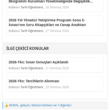
İlköğretim Kurumları Yönetmeliğinde Değişiklik
Yapılmasına Dair Yönetmelik
Kullanıcı
Tarih Öğretmeni
,
28 Temmuz 2026
2026 Yılı Yönetici Yetiştirme Program Sonu E-
Sınavı'nın Soru Kitapçıkları ve Cevap Anahtarı
Kullanıcı
Tarih Öğretmeni
,
27 Temmuz 2026
İLGI ÇEKICI KONULAR
2026-Yks: Sınav Sonuçları Açıklandı
Kullanıcı
Tarih Öğretmeni
,
21 Temmuz 2026
2026-Yks: Tercihlerin Alınması
Kullanıcı
Tarih Öğretmeni
,
29 Temmuz 2026
KEMAL
,
gökçen
,
Muhsin Kahveci
ve 7 diğerleri
T