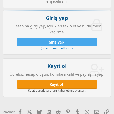
erişebilirsin.
Giriş yap
Hesabına giriş yap, içerikleri takip et ve bildirimleri
kaçırma.
Giriş yap
Şifrenizi mi unuttunuz?
Kayıt ol
Ücretsiz hesap oluştur, konulara katıl ve paylaşım yap.
Kayıt ol
Kayıt olarak kuralları kabul etmiş olursun.
Facebook
X (Twitter)
Bluesky
LinkedIn
Reddit
Pinterest
Tumblr
WhatsApp
E-posta
Li
Paylaş: