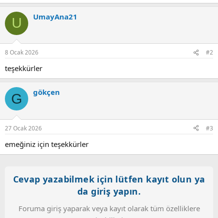
e
p
UmayAna21
k
U
i
l
e
r
8 Ocak 2026
#2
:
teşekkürler
gökçen
G
27 Ocak 2026
#3
emeğiniz için teşekkürler
Cevap yazabilmek için lütfen kayıt olun ya
da giriş yapın.
Foruma giriş yaparak veya kayıt olarak tüm özelliklere