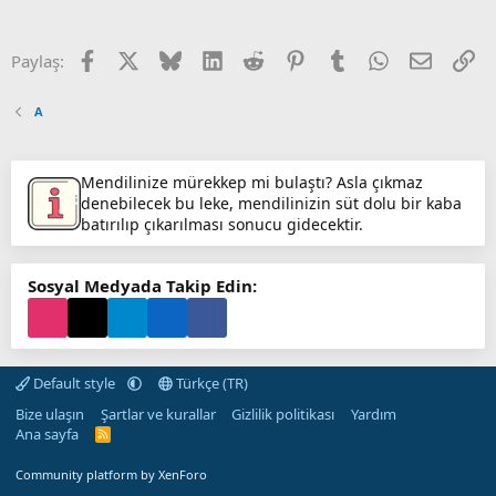
Facebook
X (Twitter)
Bluesky
LinkedIn
Reddit
Pinterest
Tumblr
WhatsApp
E-posta
Li
Paylaş:
A
Mendilinize mürekkep mi bulaştı? Asla çıkmaz
denebilecek bu leke, mendilinizin süt dolu bir kaba
batırılıp çıkarılması sonucu gidecektir.
Sosyal Medyada Takip Edin:
Default style
Türkçe (TR)
Bize ulaşın
Şartlar ve kurallar
Gizlilik politikası
Yardım
Ana sayfa
R
S
S
Community platform by XenForo