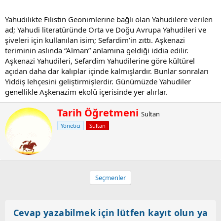
Yahudilikte Filistin Geonimlerine bağlı olan Yahudilere verilen
ad; Yahudi literatüründe Orta ve Doğu Avrupa Yahudileri ve
şiveleri için kullanılan isim; Sefardim’in zıttı. Aşkenazi
teriminin aslında “Alman” anlamına geldiği iddia edilir.
Aşkenazi Yahudileri, Sefardim Yahudilerine göre kültürel
açıdan daha dar kalıplar içinde kalmışlardır. Bunlar sonraları
Yiddiş lehçesini geliştirmişlerdir. Günümüzde Yahudiler
genellikle Aşkenazim ekolü içerisinde yer alırlar.
Y
Tarih Öğretmeni
Sultan
a
Yönetici
Sultan
z
a
r
Seçmenler
Cevap yazabilmek için lütfen kayıt olun ya