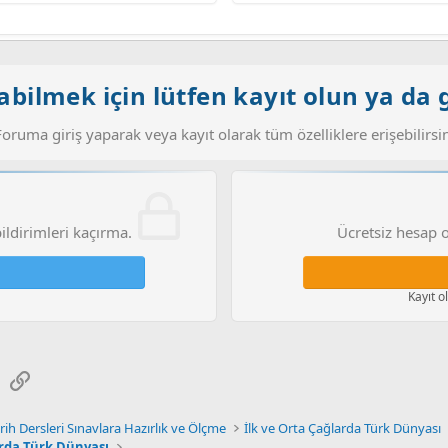
bilmek için lütfen kayıt olun ya da g
Foruma giriş yaparak veya kayıt olarak tüm özelliklere erişebilirsin
bildirimleri kaçırma.
Ücretsiz hesap o
Kayıt o
sApp
E-posta
Link
rih Dersleri Sınavlara Hazırlık ve Ölçme
İlk ve Orta Çağlarda Türk Dünyası
arda Türk Dünyası