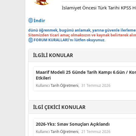
İslamiyet Öncesi Türk Tarihi KPSS H
İndir
dünü öğrenmek, bugünü anlamak, yarına güvenle ilerlemek 
Sitemizden ticari amaç olmaksızın ve kaynak belirterek alıntı
FORUM KURALLARI
'nı lütfen okuyunuz.
İLGILI KONULAR
Maarif Modeli 25 Günde Tarih Kampı 6.Gün / Ko
Etkileri
Kullanıcı
Tarih Öğretmeni
,
31 Temmuz 2026
İLGI ÇEKICI KONULAR
2026-Yks: Sınav Sonuçları Açıklandı
Kullanıcı
Tarih Öğretmeni
,
21 Temmuz 2026