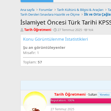
2026 Yükseköğretim Kurumlar
2026-
TÜRKİYE YÜZYILI MAARİF
2026 HAZİRAN DÖNEMİ M
"202
LGS 
Yükse
MEB'
ORTA
Eğitim Haber & Duyuru
Eğitim Haber & Duyuru
Eğitim Haber & Duyuru
Eğitim Haber & Duyuru
Eğitim Haber & Duyuru
Eğitim Haber & Duyuru
Ana sayfa
Forumlar
Tarih Kültürü & Bilgisi & Araçları
Ta
Tarih Dersleri Sınavlara Hazırlık ve Ölçme
İlk ve Orta Çağl
İslamiyet Öncesi Türk Tarihi KPSS
K
B
T
Tarih Öğretmeni
27 Temmuz 2025
Yok
o
a
a
Konu Görüntülenme İstatistikleri
n
ş
g
u
l
g
Şu an görüntüleyenler
y
a
e
u
n
d
Misafir: 1
B
g
u
a
ı
s
Toplam:
57
ş
ç
e
l
t
r
a
a
s
t
r
a
i
n
h
i
Tarih Öğretmeni
Sultan
Yönetici
Reputation: 100%
27 Temmuz 2025