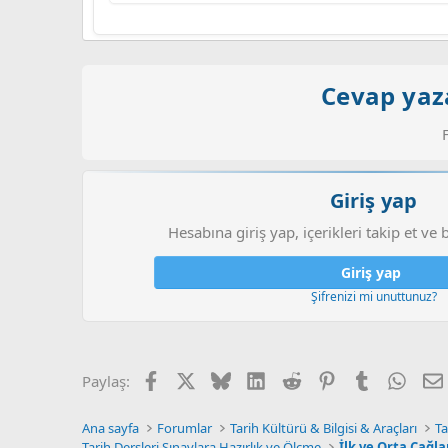
Cevap yaza
Giriş yap
Hesabına giriş yap, içerikleri takip et ve 
Giriş yap
Şifrenizi mi unuttunuz?
Facebook
X (Twitter)
Bluesky
LinkedIn
Reddit
Pinterest
Tumblr
What
Paylaş:
Ana sayfa
Forumlar
Tarih Kültürü & Bilgisi & Araçları
Ta
Tarih Dersleri Sınavlara Hazırlık ve Ölçme
İlk ve Orta Çağl