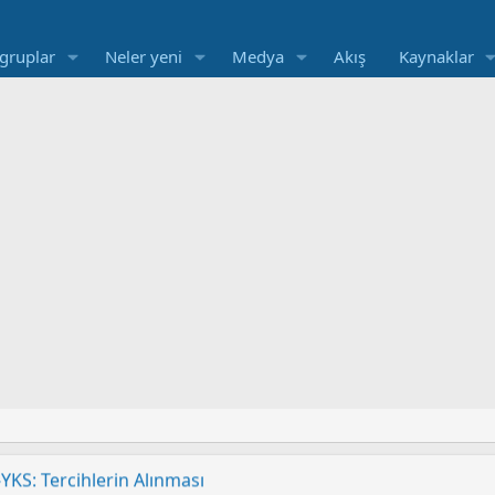
 gruplar
Neler yeni
Medya
Akış
Kaynaklar
YKS: Sınav Sonuçları Açıklandı