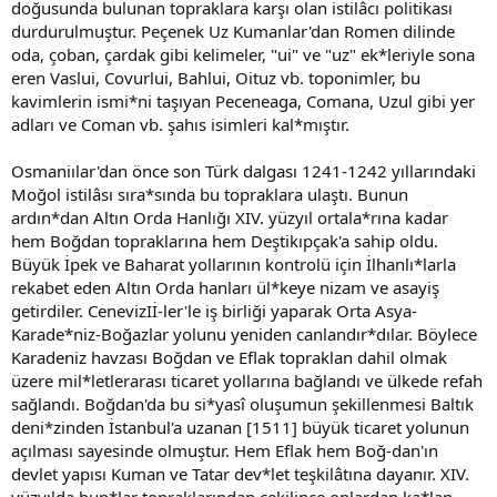
doğusunda bulunan topraklara karşı olan istilâcı politikası
durdurulmuştur. Peçenek Uz Kumanlar'dan Romen dilinde
oda, çoban, çardak gibi kelimeler, "ui" ve "uz" ek*leriyle sona
eren Vaslui, Covurlui, Bahlui, Oituz vb. toponimler, bu
kavimlerin ismi*ni taşıyan Peceneaga, Comana, Uzul gibi yer
adları ve Coman vb. şahıs isimleri kal*mıştır.
Osmaniılar'dan önce son Türk dalgası 1241-1242 yıllarındaki
Moğol istilâsı sıra*sında bu topraklara ulaştı. Bunun
ardın*dan Altın Orda Hanlığı XIV. yüzyıl ortala*rına kadar
hem Boğdan topraklarına hem Deştikıpçak'a sahip oldu.
Büyük İpek ve Baharat yollarının kontrolü için İlhanlı*larla
rekabet eden Altın Orda hanları ül*keye nizam ve asayiş
getirdiler. CenevizIİ-ler'le iş birliği yaparak Orta Asya-
Karade*niz-Boğazlar yolunu yeniden canlandır*dılar. Böylece
Karadeniz havzası Boğdan ve Eflak topraklan dahil olmak
üzere mil*letlerarası ticaret yollarına bağlandı ve ülkede refah
sağlandı. Boğdan'da bu si*yasî oluşumun şekillenmesi Baltık
deni*zinden İstanbul'a uzanan [1511] büyük ticaret yolunun
açılması sayesinde olmuştur. Hem Eflak hem Boğ-dan'ın
devlet yapısı Kuman ve Tatar dev*let teşkilâtına dayanır. XIV.