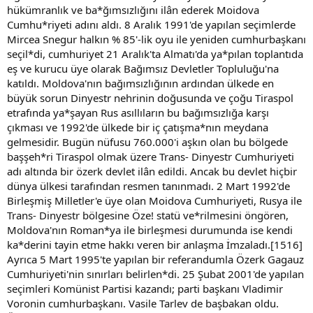
hükümranlık ve ba*ğımsızlığını ilân ederek Moidova
Cumhu*riyeti adını aldı. 8 Aralık 1991'de yapılan seçimlerde
Mircea Snegur halkın % 85'-lik oyu ile yeniden cumhurbaşkanı
seçil*di, cumhuriyet 21 Aralık'ta Almatı'da ya*pılan toplantıda
eş ve kurucu üye olarak Bağımsız Devletler Topluluğu'na
katıldı. Moldova'nın bağımsızlığının ardından ülkede en
büyük sorun Dinyestr nehrinin doğusunda ve çoğu Tiraspol
etrafında ya*şayan Rus asıllıların bu bağımsızlığa karşı
çıkması ve 1992'de ülkede bir iç çatışma*nın meydana
gelmesidir. Bugün nüfusu 760.000'i aşkın olan bu bölgede
başşeh*ri Tiraspol olmak üzere Trans- Dinyestr Cumhuriyeti
adı altında bir özerk devlet ilân edildi. Ancak bu devlet hiçbir
dünya ülkesi tarafından resmen tanınmadı. 2 Mart 1992'de
Birleşmiş Milletler'e üye olan Moidova Cumhuriyeti, Rusya ile
Trans- Dinyestr bölgesine Öze! statü ve*rilmesini öngören,
Moldova'nın Roman*ya ile birleşmesi durumunda ise kendi
ka*derini tayin etme hakkı veren bir anlaşma İmzaladı.[1516]
Ayrıca 5 Mart 1995'te yapılan bir referandumla Özerk Gagauz
Cumhuriyeti'nin sınırları belirlen*di. 25 Şubat 2001'de yapılan
seçimleri Komünist Partisi kazandı; parti başkanı Vladimir
Voronin cumhurbaşkanı. Vasile Tarlev de başbakan oldu.