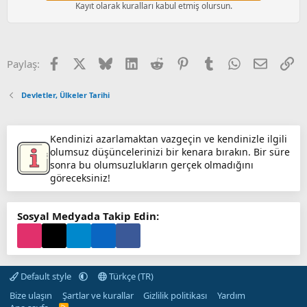
Kayıt olarak kuralları kabul etmiş olursun.
Facebook
X (Twitter)
Bluesky
LinkedIn
Reddit
Pinterest
Tumblr
WhatsApp
E-posta
Li
Paylaş:
Devletler, Ülkeler Tarihi
Kendinizi azarlamaktan vazgeçin ve kendinizle ilgili
olumsuz düşüncelerinizi bir kenara bırakın. Bir süre
sonra bu olumsuzlukların gerçek olmadığını
göreceksiniz!
Sosyal Medyada Takip Edin:
Default style
Türkçe (TR)
Bize ulaşın
Şartlar ve kurallar
Gizlilik politikası
Yardım