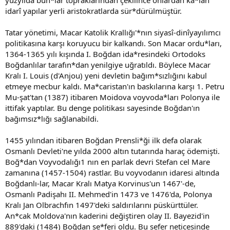
yüzyılda bun*lar topraklarından çekilince onlardan ka*lan
idarî yapılar yerli aristokratlarda sür*dürülmüştür.
Tatar yönetimi, Macar Katolik Krallığı'*nın siyasî-dinîyayılımcı
politikasına karşı koruyucu bir kalkandı. Son Macar ordu*ları,
1364-1365 yılı kışında I. Boğdan ida*resindeki Ortodoks
Boğdanlılar tarafın*dan yenilgiye uğratıldı. Böylece Macar
Kralı I. Louis (d'Anjou) yeni devletin bağım*sızlığını kabul
etmeye mecbur kaldı. Ma*caristan'ın baskılarına karşı 1. Petru
Mu-şat'tan (1387) itibaren Moidova voyvoda*ları Polonya ile
ittifak yaptılar. Bu denge politikası sayesinde Boğdan'ın
bağımsız*lığı sağlanabildi.
1455 yılından itibaren Boğdan Prensli*ği ilk defa olarak
Osmanlı Devleti'ne yılda 2000 altın tutarında haraç ödemişti.
Boğ*dan Voyvodalığı1 nın en parlak devri Stefan cel Mare
zamanına (1457-1504) rastlar. Bu voyvodanın idaresi altında
Boğdanlı-lar, Macar Kralı Matya Korvinus'un 1467'-de,
Osmanlı Padişahı II. Mehmed'in 1473 ve 1476'da, Polonya
Kralı Jan Olbrachfın 1497'deki saldırılarını püskürttüler.
An*cak Moldova'nın kaderini değiştiren olay II. Bayezid'in
889'daki (1484) Boğdan se*feri oldu. Bu sefer neticesinde