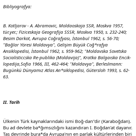
Bibliyografya:
B. Kotljarov - A. Abramovic, Moldaoskaja SSR, Moskva 1957,
tür.yer.; Fiziceskaja Geografija SSSR, Moskva 1950, s. 232-240;
Besim Darkot, Avrupa Coğrafyası, İstanbul 1962, s. 56-70;
"Bağlar Yöresi Moldavya", Gelişim Büyük Coğ*rafya
Ansiklopedisi, İstanbul 1962, s. 959-962; "Moldavska Sovetska
Socialisticcska Re-publika (Moldavija)", Kratka Balgaıska Encik-
lopedija,Sofia 1966, III, 462-464; "Moldavya", Berleslmann:
Bugünkü Dünyamız Atlas An*siklopedisi, Gütersloh 1993, s. 62-
63.
II. Tarih
Ülkenin Türk kaynaklarındaki ismi Boğ-dan"dir (Karaboğdan).
Bu ad devlete ba*ğımsızlığını kazandıran I. Boğdan'at dayanır.
Taş devrinde bura*da Avrupa'nın en parlak kültürlerinden biri