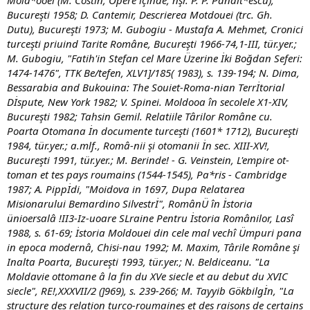
Mold*ooei (M. Costin, Öpere içinde, nşr. P. P. Panait*escu),
Bucureşti 1958; D. Cantemir, Descrierea Motdouei (trc. Gh.
Dutu), Bucureşti 1973; M. Gubogiu - Mustafa A. Mehmet, Cronici
turceşti priuind Tarite Române, Bucureşti 1966-74,1-III, tür.yer.;
M. Gubogiu, "Fatih'in Stefan cel Mare Üzerine İki Boğdan Seferi:
1474-1476", TTK Be/tefen, XLV1]/185( 1983), s. 139-194; N. Dima,
Bessarabia and Bukouina: The Souiet-Roma-nian Terrİtorial
Dİspute, New York 1982; V. Spinei. Moldooa în secolele X1-XIV,
Bucureşti 1982; Tahsin Gemil. Relatiile Târilor Române cu.
Poarta Otomana İn documente turceşti (1601* 1712), Bucureşti
1984, tür.yer.; a.mlf., Româ-nii şi otomanii İn sec. XIII-XV!,
Bucureşti 1991, tür.yer.; M. Berinde! - G. Veinstein, L'empire ot-
toman et tes pays roumains (1544-1545), Pa*ris - Cambridge
1987; A. Pippİdi, "Moidova in 1697, Dupa Relatarea
Misionarului Bemardino Silvestrİ", RomânÜ în İstoria
ünioersalâ !II3-Iz-uoare SLraine Pentru İstoria Românilor, Lasî
1988, s. 61-69; İstoria Moldouei din cele mal vechî Ümpuri pana
in epoca modernâ, Chisi-nau 1992; M. Maxim, Târile Române şi
Inalta Poarta, Bucureşti 1993, tür.yer.; N. Beldiceanu. "La
Moldavie ottomane â la fin du XVe siecle et au debut du XVIC
siecle", RE!,XXXVII/2 (]969), s. 239-266; M. Tayyib Gökbilgİn, "La
structure des relation turco-roumaines et des raisons de certains