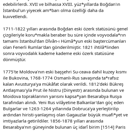
edebilirlerdi. XVII ve bilhassa XVIII. yüz*yıllarda Boğdan'ın
İstanbul'un yiyecek am*barı olma özelliği daha da
kuvvetlendi.
1711-1822 yılları arasında Boğdan eski özerk statüsünü genel
çizgileriyle koru*makla beraber bu süre içinde voyvodala*rın
tamamı İstanbul'dan Dîvân-ı Hümâ*yun eski baştercümanları
olan Fenerli Rumlar'dan gönderilmiştir. 1821 ihtilâ*linden
sonra voyvodalık kademe kademe eski özerk statüsüne
dönmüştür.
1775'te Moldova'nın eski başşehri Su-ceava dahil kuzey kısmı
ile Bukovina, 1768-1774 Osmanlı-Rus savaşında ta*rafsız
kalan Avusturya'ya mükâfat olarak verildi. 1812'deki Bükreş
Antlaşması'yla Prut ile Nistru (Dinyestr) arasında bulunan ve
Moidova topraklarının yarısını kapsa*yan Besarabya Rusya
tarafından alındı. Yeni Rus vilâyetine Balkanlar'dan göç eden
Bulgarlar ve 1263-1264 yıllarında Dobruca'ya yerleştirilip
ardından hiristi-yanlaşmış olan Gagauzlar büyük muafi*yet ve
imtiyazlarla getirildiler. 1856-1878 yılları arasında
Besarabya'nın güneyinde bulunan üç idarî birim [1514] Paris