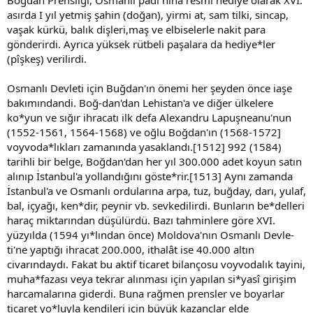
Boğdan Prensliği, Osmanlı padi hına resmî hediye olarak XVI.
asırda I yıl yetmiş şahin (doğan), yirmi at, sam tilki, sincap,
vaşak kürkü, balık dişleri,maş ve elbiselerle nakit para
gönderirdi. Ayrıca yüksek rütbeli paşalara da hediye*ler
(pîşkeş) verilirdi.
Osmanlı Devleti için Buğdan'ın önemi her şeyden önce iaşe
bakımındandi. Boğ-dan'dan Lehistan'a ve diğer ülkelere
ko*yun ve sığır ihracatı ilk defa Alexandru Lapuşneanu'nun
(1552-1561, 1564-1568) ve oğlu Boğdan'ın (1568-1572]
voyvoda*lıkları zamanında yasaklandı.[1512] 992 (1584)
tarihli bir belge, Boğdan'dan her yıl 300.000 adet koyun satın
alınıp İstanbul'a yollandığını göste*rir.[1513] Aynı zamanda
İstanbul'a ve Osmanlı ordularına arpa, tuz, buğday, darı, yulaf,
bal, içyağı, ken*dir, peynir vb. sevkedilirdi. Bunların be*delleri
haraç miktarından düşülürdü. Bazı tahminlere göre XVI.
yüzyılda (1594 yı*lından önce) Moldova'nın Osmanlı Devle-
ti'ne yaptığı ihracat 200.000, ithalât ise 40.000 altın
civarındaydı. Fakat bu aktif ticaret bilançosu voyvodalık tayini,
muha*fazası veya tekrar alınması için yapılan si*yasî girişim
harcamalarına giderdi. Buna rağmen prensler ve boyarlar
ticaret yo*luyla kendileri için büyük kazançlar elde