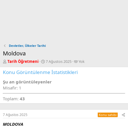
Devletler, Ülkeler Tarihi
Moldova
K
B
T
Tarih Öğretmeni
7 Ağustos 2025
Yok
o
a
a
Konu Görüntülenme İstatistikleri
n
ş
g
u
l
g
Şu an görüntüleyenler
y
a
e
u
n
d
Misafir: 1
B
g
u
a
ı
s
Toplam:
43
ş
ç
e
l
t
r
a
a
s
7 Ağustos 2025
Konu sahibi
t
r
a
i
MOLDOVA