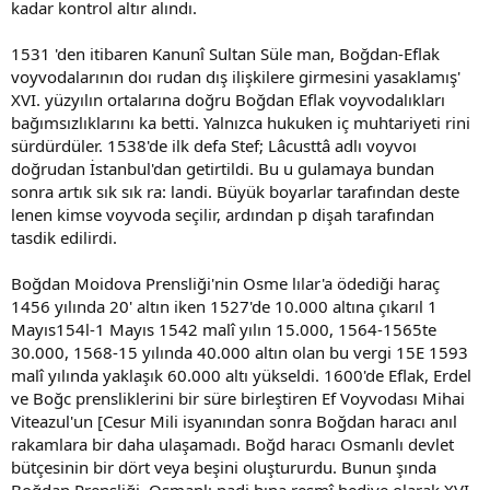
kadar kontrol altır alındı.
1531 'den itibaren Kanunî Sultan Süle man, Boğdan-Eflak
voyvodalarının doı rudan dış ilişkilere girmesini yasaklamış'
XVI. yüzyılın ortalarına doğru Boğdan Eflak voyvodalıkları
bağımsızlıklarını ka betti. Yalnızca hukuken iç muhtariyeti rini
sürdürdüler. 1538'de ilk defa Stef; Lâcusttâ adlı voyvoı
doğrudan İstanbul'dan getirtildi. Bu u gulamaya bundan
sonra artık sık sık ra: landi. Büyük boyarlar tarafından deste
lenen kimse voyvoda seçilir, ardından p dişah tarafından
tasdik edilirdi.
Boğdan Moidova Prensliği'nin Osme lılar'a ödediği haraç
1456 yılında 20' altın iken 1527'de 10.000 altına çıkarıl 1
Mayıs154l-1 Mayıs 1542 malî yılın 15.000, 1564-1565te
30.000, 1568-15 yılında 40.000 altın olan bu vergi 15E 1593
malî yılında yaklaşık 60.000 altı yükseldi. 1600'de Eflak, Erdel
ve Boğc prensliklerini bir süre birleştiren Ef Voyvodası Mihai
Viteazul'un [Cesur Mili isyanından sonra Boğdan haracı anıl
rakamlara bir daha ulaşamadı. Boğd haracı Osmanlı devlet
bütçesinin bir dört veya beşini oluştururdu. Bunun şında