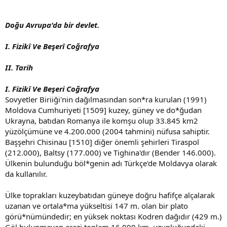
n
h
i
Doğu Avrupa'da bir devlet.
I. Fizikî Ve Beşerî Coğrafya
II. Tarih
I. Fizikî Ve Beşeri Coğrafya
Sovyetler Biriiği'nin dağılmasından son*ra kurulan (1991)
Moldova Cumhuriyeti [1509] kuzey, güney ve do*ğudan
Ukrayna, batıdan Romanya ile komşu olup 33.845 km2
yüzölçümüne ve 4.200.000 (2004 tahmini) nüfusa sahiptir.
Başşehri Chisinau [1510] diğer önemli şehirleri Tiraspol
(212.000), Baltsy (177.000) ve Tighina'dır (Bender 146.000).
Ülkenin bulunduğu böl*genin adı Türkçe'de Moldavya olarak
da kullanılır.
Ülke toprakları kuzeybatıdan güneye doğru hafifçe alçalarak
uzanan ve ortala*ma yükseltisi 147 m. olan bir plato
görü*nümündedir; en yüksek noktası Kodren dağıdır (429 m.)