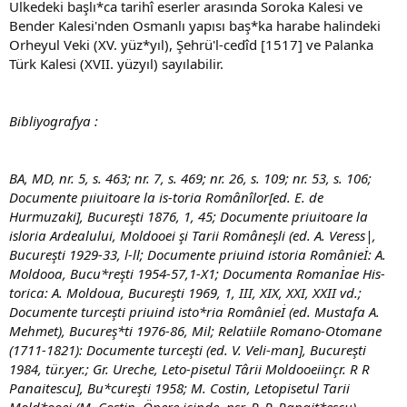
Ülkedeki başlı*ca tarihî eserler arasında Soroka Kalesi ve
Bender Kalesi'nden Osmanlı yapısı baş*ka harabe halindeki
Orheyul Veki (XV. yüz*yıl), Şehrü'l-cedîd [1517] ve Palanka
Türk Kalesi (XVII. yüzyıl) sayılabilir.
Bibliyografya :
BA, MD, nr. 5, s. 463; nr. 7, s. 469; nr. 26, s. 109; nr. 53, s. 106;
Documente pıiuitoare la is-toria Românîlor[ed. E. de
Hurmuzaki], Bucureşti 1876, 1, 45; Documente priuitoare la
isloria Ardealului, Moldooei şi Tarii Româneşli (ed. A. Veress|,
Bucureşti 1929-33, l-ll; Documente priuind istoria Românieİ: A.
Moldooa, Bucu*reşti 1954-57,1-X1; Documenta Romanİae His-
torica: A. Moldoua, Bucureşti 1969, 1, III, XIX, XXI, XXII vd.;
Documente turceşti priuind isto*ria Românieİ (ed. Mustafa A.
Mehmet), Bucureş*ti 1976-86, Mil; Relatiile Romano-Otomane
(1711-1821): Documente turceşti (ed. V. Veli-man], Bucureşti
1984, tür.yer.; Gr. Ureche, Leto-pisetul Târii Moldooeiinçr. R R
Panaitescu], Bu*cureşti 1958; M. Costin, Letopisetul Tarii