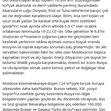
Göl bulunmayan arazi toplam 16.000 km. uzunluğundaki
kü*çük akarsular ve derin vadilerle yarılmış durumdadır.
Akarsuların çoğu Dinyestr, Prut ve Tuna nehirlerine karışır, çok
azı ise doğrudan Karadeniz'e ulaşır. İklim, kısa sert kışları ve
uzun sıcak yazlan İle karasal orta kuşak iklim özellikleri
göste*rir; ocak ayında sıfırın altında 3-5 C° olan sıcaklık
ortalaması temmuzda 19-22 C0'-dir. Ülke genelinin % 9,8'îni
oluşturan or*manların çoğunun yakın bir geçmişten beri
kesilerek yerlerinin iskâna açılması sonucu büyük oranda
erozyon ve toprak kayması sorunları baş göstermiştir. Yer altı
servetleri bakımından fakir bir ülke olan Moldova'nın başlıca
kaynakları linyit ve alçı taşıdır. Enerji ihtiyacının çok büyük bir
bölümü ithalât yoluyla karşılanmakta, önemli bir kısmı Rusya
ve Ukrayna'dan olmak üzere kömür, petrol ve doğalgaz ithal
edilmektedir.
Moldova kilometrekareye düşen 124 ki*şiyle birçok Avrupa
ülkesinden daha kala*balıktır. Bunun sebebi, XIX. yüzyıl
boyun*ca özellikle güney kesimlere Rusya'nın diğer
bölgelerinden yapılan göçlerdir. Bu dönemde Ukraynalı, Rus
ve Sırp gruplar Besarabya bölgesine göç ederken 160.000
dolayında Bulgar ve Gagauz Türkü de bu*raya gelmiştir. Son