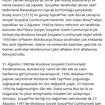
Hiçbir zaman Rusya'ya ait olma*yan Kuzey Bukovina'yı ve
Herta kazasını da zaptetti. Sovyetler tarafından alınan idarî
tedbirlerle Besarabya'nın toprak bü*tünlüğü parçalandı;
kuzey kısmı [1515] ve güney toprak*ları eski Bucak Ukrayna
Sovyet Sosyalist Cumhuriyeti'neverildi. Geri kalan Besa*rabya
topraklan ise 2 Ağustos 1940'ta Nistru nehrinin sol tarafında
bulunan Moi*dova Sovyet Sosyalist Özerk Cumhuriye-ti'yle
birleştirilip Moidova Sovyet Sosyalist Cumhuriyeti teşkil edildi.
1950'den iti*baren Moldova'ya Rusya tarafından çok miktarda
Rus asıllı öğretmen, doktor ve mühendis kadroları getirildi ve
hemen ardından Moldova'nın Latin alfabesi Kiril alfabesine
dönüştürüldü.
31 Ağustos 1989'da Moidova Sosyalist Cumhuriyeti
Parlamentosu, Romence'yi resmî dil ilân etti ve Latin
harflerine ge*çilmesini kararlaştırdı. 1990 ilkbaharın*da
yapılan seçimlerde Moidova Halk Cep*hesi çoğunluğu
sağlayarak anayasada bir dizi değişiklik yaptı, 23 Haziran
1990'da bağımsızlığını ilân etti. Daha sonra Rus-lar'la ve
Gagauzlar'la çıkan anlaşmazlık nisbeten bir uzlaşmaya
dönüştü. Sovyet*ler Birliği'nin dağılması neticesinde de 27
Ağustos 1991'de Moidova Sovyet Sosya*list Cumhuriyeti tam