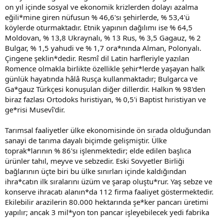
on yıl içinde sosyal ve ekonomik krizlerden dolayı azalma
eğili*mine giren nüfusun % 46,6'sı şehirlerde, % 53,4'ü
köylerde oturmaktadır. Etnik yapının dağılımı ise % 64,5
Moldovan, % 13,8 Ukraynalı, % 13 Rus, % 3,5 Gagauz, % 2
Bulgar, % 1,5 yahudi ve % 1,7 ora*nında Alman, Polonyalı.
Çingene şeklin*dedir. Resmî dil Latin harfleriyle yazılan
Romence olmakla birlikte özellikle şehir*lerde yaşayan halk
günlük hayatında hâlâ Rusça kullanmaktadır; Bulgarca ve
Ga*gauz Türkçesi konuşulan diğer dillerdir. Halkın % 98'den
biraz fazlası Ortodoks hıristiyan, % 0,5'i Baptist hıristiyan ve
ge*risi Musevî'dir.
Tarımsal faaliyetler ülke ekonomisinde ön sırada olduğundan
sanayi de tarıma dayalı biçimde gelişmiştir. Ülke
toprak*larının % 86'sı işlenmektedir; elde edilen başlıca
ürünler tahıl, meyve ve sebzedir. Eski Sovyetler Birliği
bağlarının üçte biri bu ülke sınırları içinde kaldığından
ihra*catın ilk sıralarını üzüm ve şarap oluştu*rur. Yaş sebze ve
konserve ihracatı alanın*da 112 firma faaliyet göstermektedir.
Ekilebilir arazilerin 80.000 hektarında şe*ker pancarı üretimi
yapılır; ancak 3 mil*yon ton pancar işleyebilecek yedi fabrika