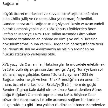
Boğdan'ın
büyük ticaret merkezleri ve kuvvetli stra*tejik istihkâmları
olan Chilia (Kili) ve Ce-tatea Alba (Akkirman) fethedildi.
Bundar sonra artık Boğdan'ın dış siyaseti kesin w uzun vadeli
olarak Osmanlı yanlısı oldu Söz konusu fetihlerden önce
Stefan ce Mare'ye 1479-1481 yıllan arasında Fâtrt Sultan
Mehmed tarafından ahidnâme ve rilmiş ve onun ülkesine
dokunulmaması buna karşılık Boğdan'ın haraçgüzâr sta tüsü
belirlenmişti. Kili ve Akkirman'ın alı nişinin ardından bu
hukukî statü iyio yerleşmiş oldu.
XVI. yüzyılda Osmanlılar, Habsburglar la mücadele edebilmek
ve İstanbul'a iâş akışını sürdürmek için Aşağı Tuna'yı koni rol
altına almaya çalıştılar. Kanunî Sulta Süleyman 1538'de
Boğdan seferine çık ve hem Eflak Prensliği'nin en önemli I
manı, ticaret merkezi olan Braila'yı (İl râil), hem de güçlü
Bender (Tigina) Kale dahil olmak üzere Bucak denilen Güne;
doğu Boğdan'ı Osmanlı topraklarına ka*tı. Böylece Tatar
süvarisine Bahçesaray i Budin arasında sağlam bir koridor
oluştı rulduğu gibi Tuna yalıları Budin'den it baren Karadeniz'e