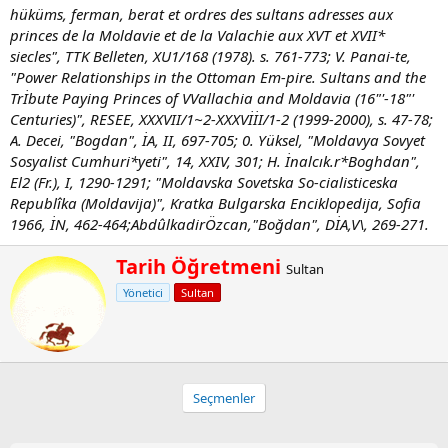
hüküms, ferman, berat et ordres des sultans adresses aux
princes de la Moldavie et de la Valachie aux XVT et XVII*
siecles", TTK Belleten, XU1/168 (1978). s. 761-773; V. Panai-te,
"Power Relationships in the Ottoman Em-pire. Sultans and the
Trİbute Paying Princes of VVallachia and Moldavia (16"'-18"'
Centuries)", RESEE, XXXVII/1~2-XXXVİİI/1-2 (1999-2000), s. 47-78;
A. Decei, "Bogdan", İA, II, 697-705; 0. Yüksel, "Moldavya Sovyet
Sosyalist Cumhuri*yeti", 14, XXIV, 301; H. İnalcık.r*Boghdan",
El2 (Fr.), I, 1290-1291; "Moldavska Sovetska So-cialisticeska
Republîka (Moldavija)", Kratka Bulgarska Enciklopedija, Sofia
1966, İN, 462-464;AbdûlkadirÖzcan,"Boğdan", DİA,V\, 269-271.
Y
Tarih Öğretmeni
Sultan
a
Yönetici
Sultan
z
a
r
Seçmenler