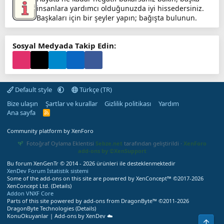
insanlara yardımcı olduğunuzda iyi hissedersiniz.
Başkaları için bir şeyler yapın; bağışta bulunun.
Sosyal Medyada Takip Edin:
Default style
Türkçe (TR)
Bize ulaşın
Şartlar ve kurallar
Gizlilik politikası
Yardım
Ana sayfa
R
S
S
Community platform by XenForo
Fotoğraf Oylama Eklentisi
Sebze.net
tarafından geliştirildi ·
XenForo
add-ons by ©XenSupport
Bu forum XenGenTr © 2014 - 2026 ürünleri ile desteklenmektedir
XenDev Forum İstatistik sistemi
Some of the add-ons on this site are powered by
XenConcept™
©2017-2026
XenConcept Ltd. (
Details
)
Addon VNXF Core
Parts of this site powered by
add-ons from DragonByte™
©2011-2026
DragonByte Technologies
(
Details
)
KonuOkuyanlar | Add-ons by XenDev ☁️
Üst