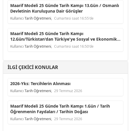
Maarif Modeli 25 Günde Tarih Kampı 13.Gün / Osmanlı
Devletinin Kuruluşuna Dair Görüşler
Kullanıcı
Tarih Öğretmeni
,
Cumartesi saat 16:55'de
Maarif Modeli 25 Günde Tarih Kampı
12.Gün/Türkistan'dan Türkiye'ye Sosyal ve Ekonomik
Faaliyetler
Kullanıcı
Tarih Öğretmeni
,
Cumartesi saat 16:50'de
İLGI ÇEKICI KONULAR
2026-Yks: Tercihlerin Alınması
Kullanıcı
Tarih Öğretmeni
,
29 Temmuz 2026
Maarif Modeli 25 Günde Tarih Kampı 1.Gün / Tarih
Öğrenmenin Faydaları / Tarihin Doğası
Kullanıcı
Tarih Öğretmeni
,
29 Temmuz 2026