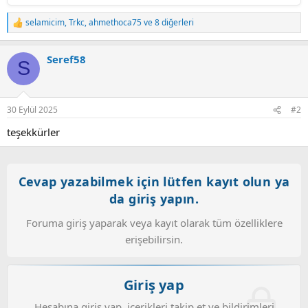
selamicim
,
Trkc
,
ahmethoca75
ve 8 diğerleri
T
e
p
Seref58
k
S
i
l
e
r
30 Eylül 2025
#2
:
teşekkürler
Cevap yazabilmek için lütfen kayıt olun ya
da giriş yapın.
Foruma giriş yaparak veya kayıt olarak tüm özelliklere
erişebilirsin.
Giriş yap
Hesabına giriş yap, içerikleri takip et ve bildirimleri