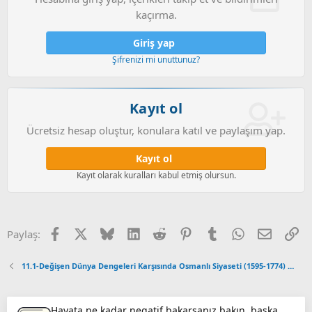
kaçırma.
Giriş yap
Şifrenizi mi unuttunuz?
Kayıt ol
Ücretsiz hesap oluştur, konulara katıl ve paylaşım yap.
Kayıt ol
Kayıt olarak kuralları kabul etmiş olursun.
Facebook
X (Twitter)
Bluesky
LinkedIn
Reddit
Pinterest
Tumblr
WhatsApp
E-posta
Li
Paylaş:
11.1-Değişen Dünya Dengeleri Karşısında Osmanlı Siyaseti (1595-1774) Ünitesi E&P&P
Hayata ne kadar negatif bakarsanız bakın, başka