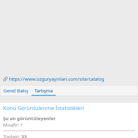
n
h
i
https://www.ozguryayinlari.com/site/catalog
Genel Bakış
Tartışma
Konu Görüntülenme İstatistikleri
Şu an görüntüleyenler
Misafir: 1
Toplam:
33