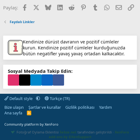
Facebook
X (Twitter)
Bluesky
LinkedIn
Reddit
Pinterest
Tumblr
WhatsApp
E-posta
Li
Paylaş:
Faydalı Linkler
Kendinize dürüst davranın ve pozitif cümleler
kurun. Kendinize pozitif cümleler kurduğunuzda
bütün negatifler yavaş yavaş ortadan kalkacaktır.
Sosyal Medyada Takip Edin:
Default style
Türkçe (TR)
Bize ulaşın
Şartlar ve kurallar
Gizlilik politikası
Yardım
Ana sayfa
R
S
S
Community platform by XenForo
Fotoğraf Oylama Eklentisi
Sebze.net
tarafından geliştirildi ·
XenForo
add-ons by ©XenSupport