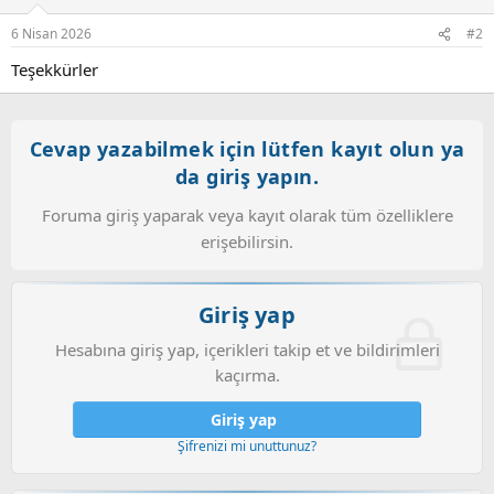
e
r
6 Nisan 2026
#2
:
Teşekkürler
Cevap yazabilmek için lütfen kayıt olun ya
da giriş yapın.
Foruma giriş yaparak veya kayıt olarak tüm özelliklere
erişebilirsin.
Giriş yap
Hesabına giriş yap, içerikleri takip et ve bildirimleri
kaçırma.
Giriş yap
Şifrenizi mi unuttunuz?