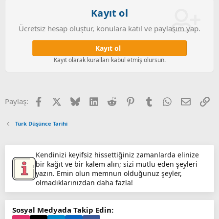
Kayıt ol
Ücretsiz hesap oluştur, konulara katıl ve paylaşım yap.
Kayıt ol
Kayıt olarak kuralları kabul etmiş olursun.
Facebook
X (Twitter)
Bluesky
LinkedIn
Reddit
Pinterest
Tumblr
WhatsApp
E-posta
Li
Paylaş:
Türk Düşünce Tarihi
Kendinizi keyifsiz hissettiğiniz zamanlarda elinize
bir kağıt ve bir kalem alın; sizi mutlu eden şeyleri
yazın. Emin olun memnun olduğunuz şeyler,
olmadıklarınızdan daha fazla!
Sosyal Medyada Takip Edin: