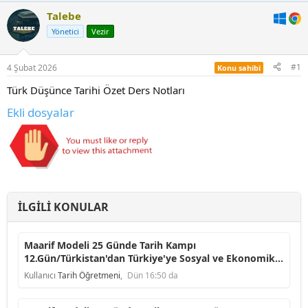
Talebe
Yönetici
Vezir
#1
4 Şubat 2026
Konu sahibi
Türk Düşünce Tarihi Özet Ders Notları
Ekli dosyalar
İLGILI KONULAR
Maarif Modeli 25 Günde Tarih Kampı
12.Gün/Türkistan'dan Türkiye'ye Sosyal ve Ekonomik
Faaliyetler
Kullanıcı
Tarih Öğretmeni
,
Dün 16:50 da