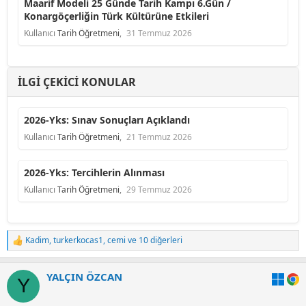
Maarif Modeli 25 Günde Tarih Kampı 6.Gün /
Konargöçerliğin Türk Kültürüne Etkileri
Kullanıcı
Tarih Öğretmeni
,
31 Temmuz 2026
İLGI ÇEKICI KONULAR
2026-Yks: Sınav Sonuçları Açıklandı
Kullanıcı
Tarih Öğretmeni
,
21 Temmuz 2026
2026-Yks: Tercihlerin Alınması
Kullanıcı
Tarih Öğretmeni
,
29 Temmuz 2026
Kadim
,
turkerkocas1
,
cemi
ve 10 diğerleri
T
e
p
YALÇIN ÖZCAN
k
Y
i
l