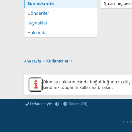
Son etkinlik
Şu an hiç be
Gönderiler
Kaynaklar
Hakkında
Ana sayfa
Kullanıcılar
Olumsuzlukların içinde boğulduğunuzu düş
kendinizi doğanın kollarına bırakın.
Default style
Türkçe (TR)
Fot