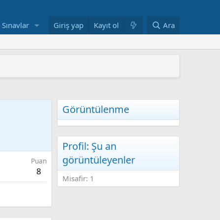
Sınavlar
Giriş yap
Kayıt ol
Ara
 ARAŞTIRMAYLA DESTEKLENDİ
" YAYIMLANDI
mi yeniden yapılandırıyor
AŞINDI
ANDI
Görüntülenme
Profil: Şu an
görüntüleyenler
Puan
8
Misafir: 1