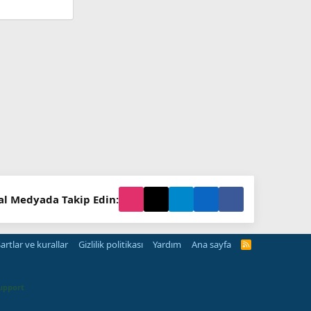
al Medyada Takip Edin:
artlar ve kurallar
Gizlilik politikası
Yardım
Ana sayfa
R
S
S
upport