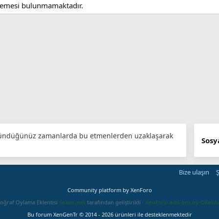
slemesi bulunmamaktadır.
ündüğünüz zamanlarda bu etmenlerden uzaklaşarak
Sosy
Bize ulaşın
Ş
Community platform by XenForo
oğraf Oylama Eklentisi
Sebze.net
tarafından geliştirildi ·
XenForo add-ons by ©XenS
Bu forum XenGenTr © 2014 - 2026 ürünleri ile desteklenmektedir