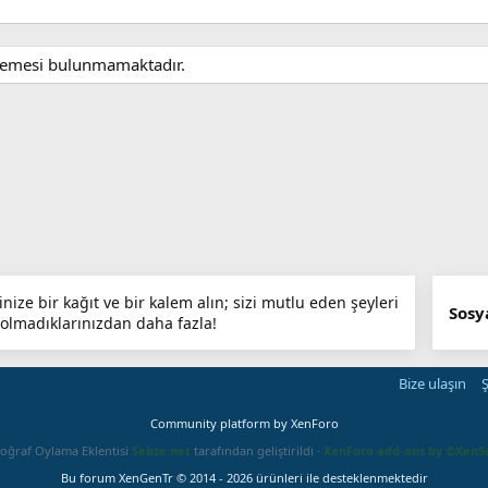
slemesi bulunmamaktadır.
nize bir kağıt ve bir kalem alın; sizi mutlu eden şeyleri
Sosy
olmadıklarınızdan daha fazla!
Bize ulaşın
Ş
Community platform by XenForo
oğraf Oylama Eklentisi
Sebze.net
tarafından geliştirildi ·
XenForo add-ons by ©XenS
Bu forum XenGenTr © 2014 - 2026 ürünleri ile desteklenmektedir