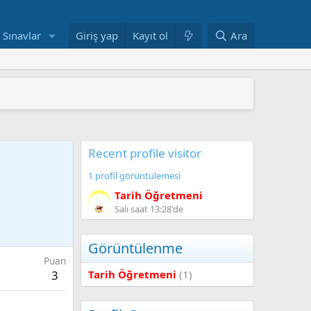
Sınavlar
Giriş yap
Kayıt ol
Ara
 ARAŞTIRMAYLA DESTEKLENDİ
" YAYIMLANDI
mi yeniden yapılandırıyor
AŞINDI
ANDI
Recent profile visitor
1 profil görüntülemesi
Tarih Öğretmeni
Salı saat 13:28'de
Görüntülenme
Puan
Tarih Öğretmeni
(1)
3