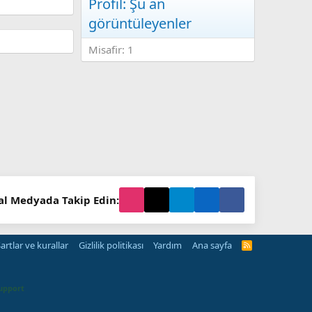
Profil: Şu an
görüntüleyenler
Misafir: 1
al Medyada Takip Edin:
artlar ve kurallar
Gizlilik politikası
Yardım
Ana sayfa
R
S
S
upport