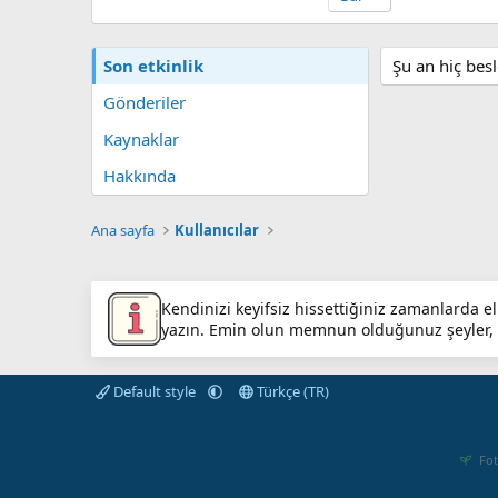
Son etkinlik
Şu an hiç be
Gönderiler
Kaynaklar
Hakkında
Ana sayfa
Kullanıcılar
Kendinizi keyifsiz hissettiğiniz zamanlarda eli
yazın. Emin olun memnun olduğunuz şeyler, 
Default style
Türkçe (TR)
Fot