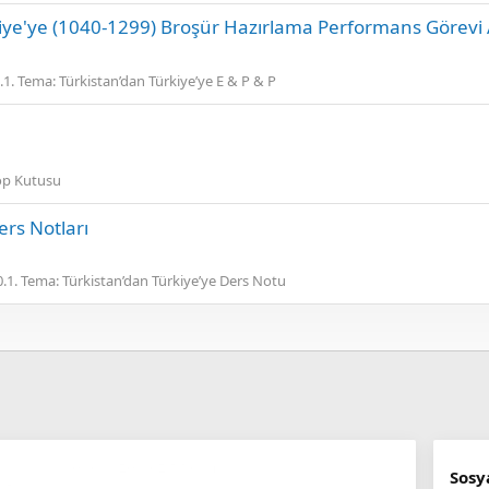
kiye'ye (1040-1299) Broşür Hazırlama Performans Görevi 
.1. Tema: Türkistan’dan Türkiye’ye E & P & P
p Kutusu
rs Notları
0.1. Tema: Türkistan’dan Türkiye’ye Ders Notu
 denebilecek bu leke, mendilinizin süt dolu bir kaba
Sosy