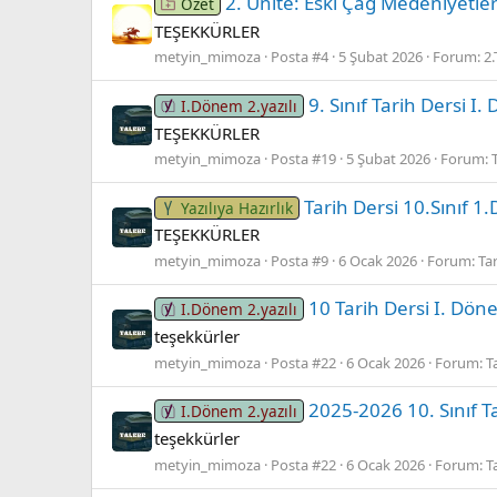
2. Ünite: Eski Çağ Medeniyetler
Özet
TEŞEKKÜRLER
metyin_mimoza
Posta #4
5 Şubat 2026
Forum:
2
9. Sınıf Tarih Dersi I.
I.Dönem 2.yazılı
TEŞEKKÜRLER
metyin_mimoza
Posta #19
5 Şubat 2026
Forum:
Tarih Dersi 10.Sınıf 1
Yazılıya Hazırlık
TEŞEKKÜRLER
metyin_mimoza
Posta #9
6 Ocak 2026
Forum:
Tar
10 Tarih Dersi I. Dön
I.Dönem 2.yazılı
teşekkürler
metyin_mimoza
Posta #22
6 Ocak 2026
Forum:
T
2025-2026 10. Sınıf T
I.Dönem 2.yazılı
teşekkürler
metyin_mimoza
Posta #22
6 Ocak 2026
Forum:
T