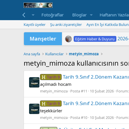
Makaleler
Fotoğraflar
Bloglar
Haftanın Yazıla
Kayıtlı üyeler
Şu anki ziyaretçiler
Ayın En İyi Katkıda Bulun
Manşetler
2026-
Eğitim Haber & Duyuru
2026 Yükseköğretim Kurumlar
TÜRKİYE YÜZYILI MAARİF
2026 HAZİRAN DÖNEMİ M
2026-
"202
LGS 
Yükse
MEB'
ORTA
Eğitim Haber & Duyuru
Eğitim Haber & Duyuru
Eğitim Haber & Duyuru
Eğitim Haber & Duyuru
Eğitim Haber & Duyuru
Eğitim Haber & Duyuru
Ana sayfa
Kullanıcılar
metyin_mimoza
metyin_mimoza kullanıcısının son
Tarih 9.Sınıf 2.Dönem Kazan
Tarih 9
açılmadı hocam
metyin_mimoza
Posta #11
10 Şubat 2026
Forum
Tarih 9.Sınıf 2.Dönem Kazan
Tarih 9
teşekkürler
metyin_mimoza
Posta #10
10 Şubat 2026
Forum