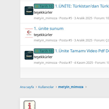
1.ÜNİTE: Türkistan'dan Tür
Tarih 10
teşekkürler
metyin_mimoza
Posta #5
3 Aralık 2025
Forum:
10
1. üni̇te sunum
teşekkürler
metyin_mimoza
Posta #5
3 Aralık 2025
Forum:
Çö
1.Ünite Tamamı Video Pdf De
Tarih 10
teşekkürler
metyin_mimoza
Posta #7
4 Kasım 2025
Forum:
1
Ana sayfa
Kullanıcılar
metyin_mimoza
Mendilinize mürekkep mi bulaştı? Asla çıkmaz
batırılıp çıkarılması sonucu gidecektir.