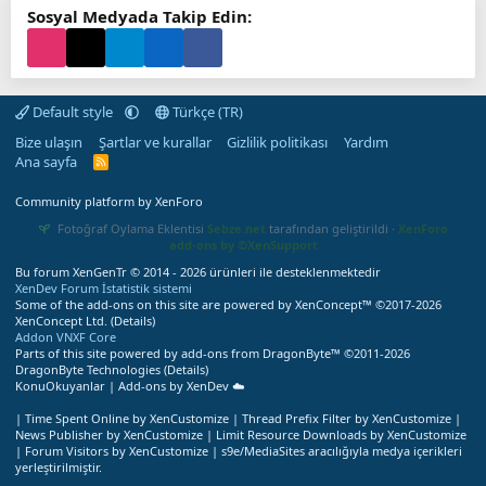
Sosyal Medyada Takip Edin:
Default style
Türkçe (TR)
Bize ulaşın
Şartlar ve kurallar
Gizlilik politikası
Yardım
Ana sayfa
R
S
S
Community platform by XenForo
Fotoğraf Oylama Eklentisi
Sebze.net
tarafından geliştirildi ·
XenForo
add-ons by ©XenSupport
Bu forum XenGenTr © 2014 - 2026 ürünleri ile desteklenmektedir
XenDev Forum İstatistik sistemi
Some of the add-ons on this site are powered by
XenConcept™
©2017-2026
XenConcept Ltd. (
Details
)
Addon VNXF Core
Parts of this site powered by
add-ons from DragonByte™
©2011-2026
DragonByte Technologies
(
Details
)
KonuOkuyanlar | Add-ons by XenDev ☁️
|
Time Spent Online by XenCustomize
|
Thread Prefix Filter by XenCustomize
|
News Publisher by XenCustomize
|
Limit Resource Downloads by XenCustomize
|
Forum Visitors by XenCustomize
|
s9e/MediaSites aracılığıyla medya içerikleri
yerleştirilmiştir.