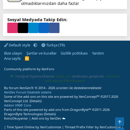
olmadıklarınızdan daha fazla!
Sosyal Medyada Takip Edin:
Default style
Türkçe (TR)
Bize ulaşın
Şartlar ve kurallar
Gizlilik politikası
Yardım
Ana sayfa
R
S
S
Community platform by XenForo
Fotoğraf Oylama Eklentisi
Sebze.net
tarafından geliştirildi ·
XenForo
add-ons by ©XenSupport
Bu forum XenGenTr © 2014 - 2026 ürünleri ile desteklenmektedir
XenDev Forum İstatistik sistemi
Some of the add-ons on this site are powered by
XenConcept™
©2017-2026
XenConcept Ltd. (
Details
)
Addon VNXF Core
Parts of this site powered by
add-ons from DragonByte™
©2011-2026
DragonByte Technologies
(
Details
)
KonuOkuyanlar | Add-ons by XenDev ☁️
Üst
|
Time Spent Online by XenCustomize
|
Thread Prefix Filter by XenCustomize
|