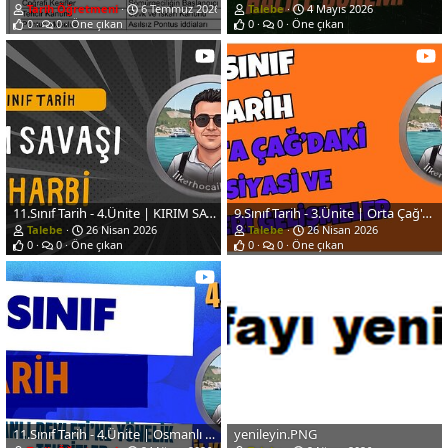
Tarih Öğretmeni
6 Temmuz 2026
Talebe
4 Mayıs 2026
0
0
Öne çıkan
0
0
Öne çıkan
11.Sınıf Tarih - 4.Ünite | KIRIM SAVAŞI- 93 HARBİ
9.Sınıf Tarih - 3.Ünite | Orta Çağ'daki Siyasi ve Askeri Gelişmeler
Talebe
26 Nisan 2026
Talebe
26 Nisan 2026
0
0
Öne çıkan
0
0
Öne çıkan
11.Sınıf Tarih - 4.Ünite | Osmanlı Devleti'ne Yönelik Tehditler
yenileyin.PNG