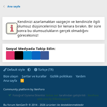
Ana sayfa
Kendinizi azarlamaktan vazgeçin ve kendinizle ilgili
olumsuz düşüncelerinizi bir kenara bırakın. Bir süre
sonra bu olumsuzlukların gerçek olmadığını
göreceksiniz!
Sosyal Medyada Takip Edin:
Default style
Türkçe (TR)
Bize ulaşın
Şartlar ve kurallar
Gizlilik politikası
Yardım
Ana sayfa
R
S
S
Community platform by XenForo
Fotoğraf Oylama Eklentisi
Sebze.net
tarafından geliştirildi ·
XenForo
add-ons by ©XenSupport
Bu forum XenGenTr © 2014 - 2026 ürünleri ile desteklenmektedir