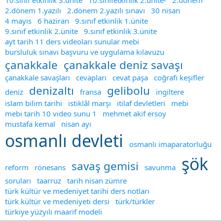
10.sınıf etkinlik 3.ünite
10.sınıfetkinlik 2.ünite-
2.dönem
2.dönem 1.yazılı
2.dönem 2.yazılı sınavı
30 nisan
4 mayıs
6 haziran
9.sınıf etkinlik 1.ünite
9.sınıf etkinlik 2.ünite
9.sınıf etkinlik 3.ünite
ayt tarih 11 ders videoları sunular mebi̇
bursluluk sınavı başvuru ve uygulama kılavuzu
çanakkale
çanakkale deniz savaşı
çanakkale savaşları
cevapları
cevat paşa
coğrafi keşifler
denizaltı
gelibolu
deniz
fransa
i̇ngiltere
i̇slam bilim tarihi
i̇stiklâl marşı
i̇tilaf devletleri
mebi
mebi̇ tarih 10 video sunu 1
mehmet akif ersoy
mustafa kemal
nisan ayı
osmanlı devleti
osmanlı i̇maparatorluğu
şök
savaş gemisi
reform
rönesans
savunma
soruları
taarruz
tarih nisan zümre
türk kültür ve medeniyet tarihi ders notları
türk kültür ve medeniyeti dersi
türk/türkler
türkiye yüzyılı maarif modeli