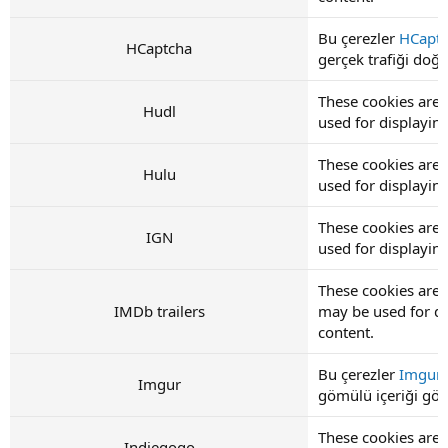
Bu çerezler
HCapt
HCaptcha
gerçek trafiği doğru
These cookies are 
Hudl
used for displayi
These cookies are 
Hulu
used for displayi
These cookies are 
IGN
used for displayi
These cookies are 
IMDb trailers
may be used for d
content.
Bu çerezler
Imgur
Imgur
gömülü içeriği görü
These cookies are 
Indiegogo