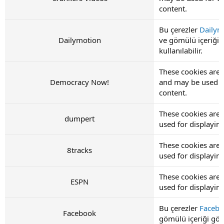
content.
Bu çerezler
Dailym
Dailymotion
ve gömülü içeriği 
kullanılabilir.
These cookies are
Democracy Now!
and may be used f
content.
These cookies are
dumpert
used for displayi
These cookies are 
8tracks
used for displayi
These cookies are 
ESPN
used for displayi
Bu çerezler
Faceb
Facebook
gömülü içeriği görü