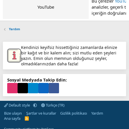
Bu çerezler
YouTu
YouTube
analizler, geçerli 
içeriğin doğrulanmas
Yardım
Kendinizi keyifsiz hissettiğiniz zamanlarda elinize
bir kağıt ve bir kalem alın; sizi mutlu eden şeyleri
yazın. Emin olun memnun olduğunuz şeyler,
olmadıklarınızdan daha fazla!
Sosyal Medyada Takip Edin:
Default style
Türkçe (TR)
Bize ulaşın
Şartlar ve kurallar
Gizlilik politikası
Yardım
Ana sayfa
R
S
S
Community platform by XenForo