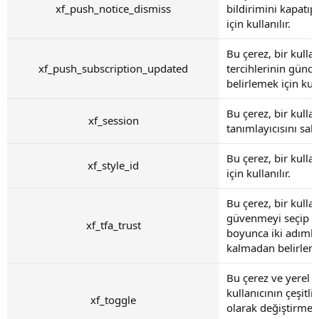
xf_push_notice_dismiss
bildirimini kapatı
için kullanılır.
Bu çerez, bir kulla
xf_push_subscription_updated
tercihlerinin günc
belirlemek için kulla
Bu çerez, bir kulla
xf_session
tanımlayıcısını sakl
Bu çerez, bir kullan
xf_style_id
için kullanılır.
Bu çerez, bir kulla
güvenmeyi seçip seç
xf_tfa_trust
boyunca iki adıml
kalmadan belirlemek
Bu çerez ve yerel 
kullanıcının çeşitli
xf_toggle
olarak değiştirme t