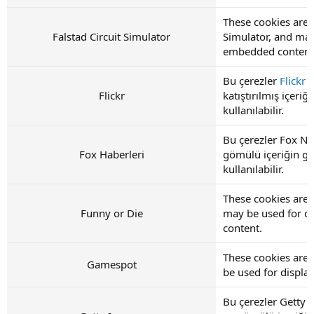
These cookies are s
Falstad Circuit Simulator
Simulator, and may
embedded content
Bu çerezler
Flickr
t
Flickr
katıştırılmış içeri
kullanılabilir.
Bu çerezler Fox Ne
Fox Haberleri
gömülü içeriğin gö
kullanılabilir.
These cookies are 
Funny or Die
may be used for d
content.
These cookies are
Gamespot
be used for displ
Bu çerezler Getty 