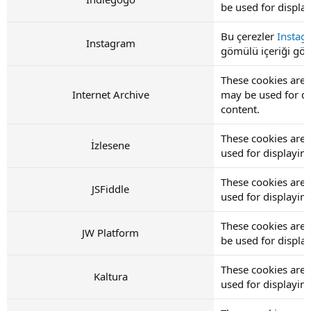
be used for displ
Bu çerezler
Instag
Instagram
gömülü içeriği görü
These cookies are 
Internet Archive
may be used for d
content.
These cookies are 
İzlesene
used for displayi
These cookies are 
JSFiddle
used for displayi
These cookies are 
JW Platform
be used for displ
These cookies are 
Kaltura
used for displayi