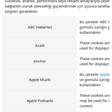
Güvenlik, analitik, performans veya reklam amaçlarıyla çeşitli 
bağlantılı olarak işlevselliği güçlendirmek için üçüncü tarafl
bilgileri gerekebilir.
Bu çerezler ABC Ne
ABC Haberleri
gömülü içeriğin gö
kullanılabilir.
These cookies are 
Acast
used for displayi
These cookies are 
Anchor
used for displayi
Bu çerezler
Apple 
Apple Müzik
ve gömülü içeriği 
kullanılabilir.
These cookies are 
Apple Podcasts
may be used for d
content.