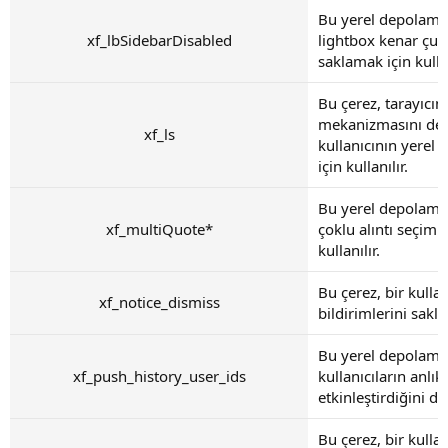
Bu yerel depolama 
xf_lbSidebarDisabled
lightbox kenar çu
saklamak için kullan
Bu çerez, tarayıcı
mekanizmasını de
xf_ls
kullanıcının yerel
için kullanılır.
Bu yerel depolama ö
xf_multiQuote*
çoklu alıntı seçiml
kullanılır.
Bu çerez, bir kulla
xf_notice_dismiss
bildirimlerini sakla
Bu yerel depolama 
xf_push_history_user_ids
kullanıcıların anlık
etkinleştirdiğini de
Bu çerez, bir kullan