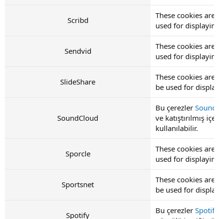
These cookies are 
Scribd
used for displayi
These cookies are 
Sendvid
used for displayi
These cookies are 
SlideShare
be used for displ
Bu çerezler
Sound
SoundCloud
ve katıştırılmış iç
kullanılabilir.
These cookies are 
Sporcle
used for displayi
These cookies are 
Sportsnet
be used for displ
Bu çerezler
Spotify
Spotify