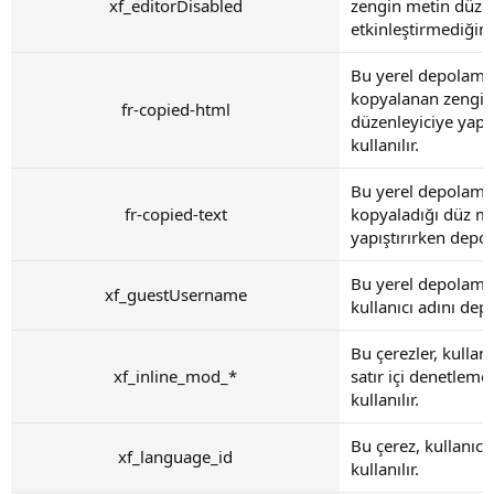
xf_editorDisabled
zengin metin düzenl
etkinleştirmediğini 
Bu yerel depolama 
kopyalanan zengin
fr-copied-html
düzenleyiciye yapı
kullanılır.
Bu yerel depolama 
fr-copied-text
kopyaladığı düz me
yapıştırırken depol
Bu yerel depolama 
xf_guestUsername
kullanıcı adını depo
Bu çerezler, kullanı
xf_inline_mod_*
satır içi denetleme
kullanılır.
Bu çerez, kullanıcın
xf_language_id
kullanılır.