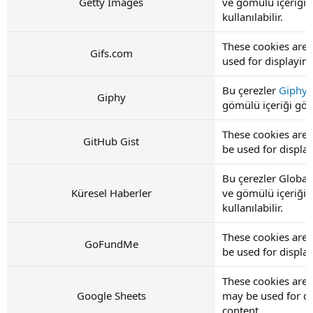
Getty Images
ve gömülü içeriğin
kullanılabilir.
These cookies are 
Gifs.com
used for displayi
Bu çerezler
Giphy
t
Giphy
gömülü içeriği görü
These cookies are 
GitHub Gist
be used for displ
Bu çerezler Global
Küresel Haberler
ve gömülü içeriğin
kullanılabilir.
These cookies are
GoFundMe
be used for displ
These cookies are 
Google Sheets
may be used for d
content.