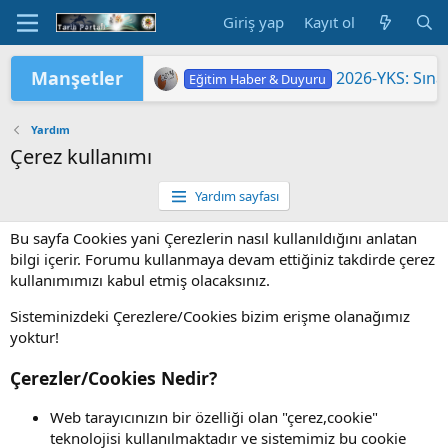
Giriş yap
Kayıt ol
Manşetler
2026-YKS: Sına
Eğitim Haber & Duyuru
2026 Yükseköğretim Kurumları Sınavı 
TÜRKİYE YÜZYILI MAARİF MODELİ'
2026 HAZİRAN DÖNEMİ MESLEKİ Ç
2026-YKS: Terc
"2026 ORTAÖĞ
LGS KAPSAMIN
Yükseköğretim 
MEB'DE PASAP
ORTAÖĞRETİM Ö
Eğitim Haber & Duyuru
Eğitim Haber & Duyuru
Eğitim Haber & Duyuru
Eğitim Haber & Duyuru
Eğitim Haber & Duyuru
Eğitim Haber & Duyuru
Yardım
Çerez kullanımı
Yardım sayfası
Bu sayfa Cookies yani Çerezlerin nasıl kullanıldığını anlatan
bilgi içerir. Forumu kullanmaya devam ettiğiniz takdirde çerez
kullanımımızı kabul etmiş olacaksınız.
Sisteminizdeki Çerezlere/Cookies bizim erişme olanağımız
yoktur!
Çerezler/Cookies Nedir?
Web tarayıcınızın bir özelliği olan "çerez,cookie"
teknolojisi kullanılmaktadır ve sistemimiz bu cookie