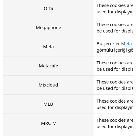
These cookies are
Orta
used for displayi
These cookies are
Megaphone
be used for displ
Bu çerezler
Meta
ta
Meta
gömülü içeriği görü
These cookies are 
Metacafe
be used for displ
These cookies are 
Mixcloud
be used for displ
These cookies are
MLB
used for displayi
These cookies are
MRCTV
used for displayi