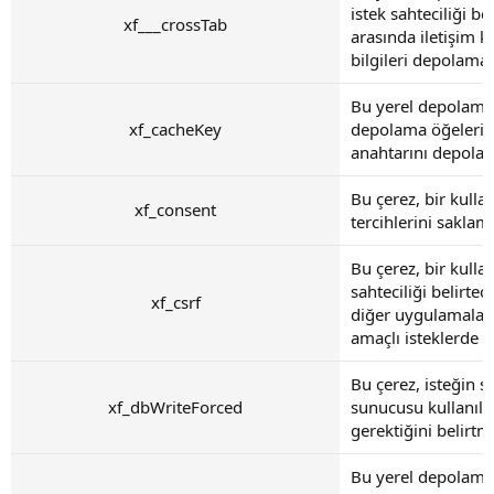
istek sahteciliği be
xf___crossTab
arasında iletişim k
bilgileri depolamak 
Bu yerel depolama 
xf_cacheKey
depolama öğeleri i
anahtarını depolama
Bu çerez, bir kulla
xf_consent
tercihlerini saklama
Bu çerez, bir kullan
sahteciliği belirtec
xf_csrf
diğer uygulamaları
amaçlı isteklerde 
Bu çerez, isteğin sa
xf_dbWriteForced
sunucusu kullanıl
gerektiğini belirtme
Bu yerel depolama 