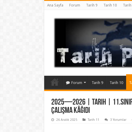
Ana Sayfa
Forum
Tarih 9
Tarih 10
Tarih
Forum
Tarih 9
Tarih 10
T
2025—2026 | Tarih | 11.Sınıf 
Çalışma Kâğıdı
26 Aralık 2025
Tarih 11
3 Yorumlar