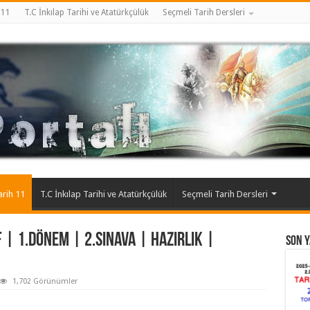
 11
T.C İnkılap Tarihi ve Atatürkçülük
Seçmeli Tarih Dersleri
arih 11
T.C İnkılap Tarihi ve Atatürkçülük
Seçmeli Tarih Dersleri
| 1.Dönem | 2.Sınava | Hazırlık |
Son Y
1,702 Görünümler