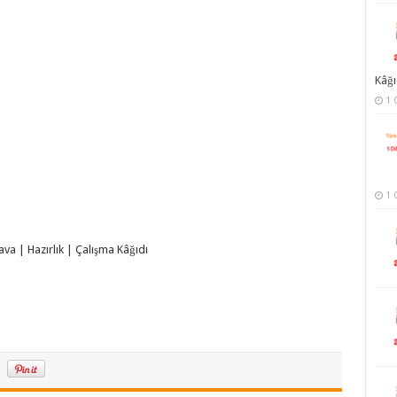
Kâğı
1 
1 
va | Hazırlık | Çalışma Kâğıdı