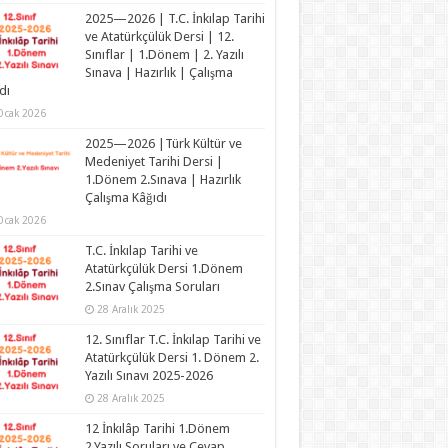
2025—2026 | T.C. İnkılap Tarihi
ve Atatürkçülük Dersi | 12.
Sınıflar | 1.Dönem | 2. Yazılı
Sınava | Hazırlık | Çalışma
dı
Ocak 2026
2025—2026 |Türk Kültür ve
Medeniyet Tarihi Dersi |
1.Dönem 2.Sınava | Hazırlık
Çalışma Kâğıdı
Ocak 2026
T.C. İnkılap Tarihi ve
Atatürkçülük Dersi 1.Dönem
2.Sınav Çalışma Soruları
28 Aralık 2025
12. Sınıflar T.C. İnkılap Tarihi ve
Atatürkçülük Dersi 1. Dönem 2.
Yazılı Sınavı 2025-2026
28 Aralık 2025
12 İnkılâp Tarihi 1.Dönem
2.Yazılı Soruları ve Cevap