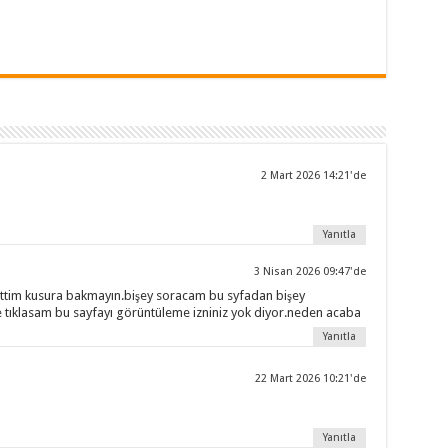
2 Mart 2026 14:21'de
Yanıtla
3 Nisan 2026 09:47'de
ttim kusura bakmayın.bişey soracam bu syfadan bişey
tıklasam bu sayfayı görüntüleme izniniz yok diyor.neden acaba
Yanıtla
22 Mart 2026 10:21'de
Yanıtla