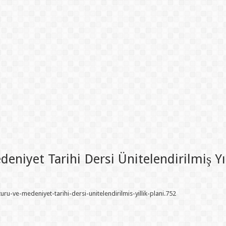
eniyet Tarihi Dersi Ünitelendirilmiş Yıl
ru-ve-medeniyet-tarihi-dersi-unitelendirilmis-yillik-plani.752